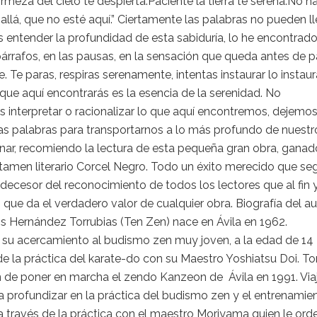
irmeza del cielo te despierta.Paciente la tierra te serena.No h
llá, que no esté aquí.” Ciertamente las palabras no pueden l
 entender la profundidad de esta sabiduría, lo he encontrad
párrafos, en las pausas, en la sensación que queda antes de p
te. Te paras, respiras serenamente, intentas instaurar lo instaur
que aquí encontrarás es la esencia de la serenidad. No
 interpretar o racionalizar lo que aquí encontremos, dejemo
as palabras para transportarnos a lo más profundo de nuestro
nar, recomiendo la lectura de esta pequeña gran obra, ganad
rtamen literario Corcel Negro. Todo un éxito merecido que se
edecesor del reconocimiento de todos los lectores que al fin y
 que da el verdadero valor de cualquier obra. Biografía del au
s Hernández Torrubias (Ten Zen) nace en Ávila en 1962.
su acercamiento al budismo zen muy joven, a la edad de 14
e la práctica del karate-do con su Maestro Yoshiatsu Doi. 
n de poner en marcha el zendo Kanzeon de Ávila en 1991. Via
 profundizar en la práctica del budismo zen y el entrenamie
 través de la práctica con el maestro Moriyama quien le ord