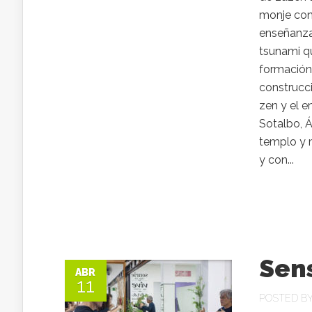
monje con
enseñanzas
tsunami q
formación
construcci
zen y el e
Sotalbo, Á
templo y 
y con...
Sens
ABR
11
POSTED B