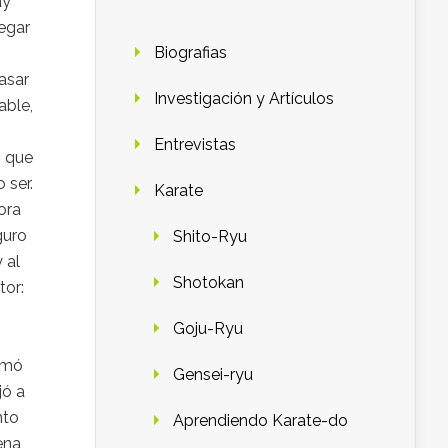
ay
legar
Biografias
o
asar
Investigación y Artículos
able,
Entrevistas
s que
 ser.
Karate
ora
guro
Shito-Ryu
 al
Shotokan
tor:
Goju-Ryu
Tomó
Gensei-ryu
jó a
nto
Aprendiendo Karate-do
ena