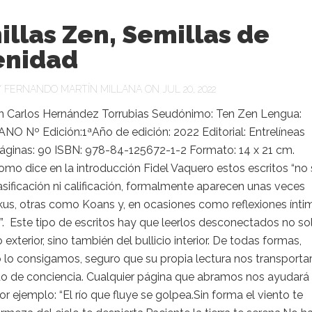
llas Zen, Semillas de
enidad
Y
FERNANDO MARTÍN MILLANA
ON JUL 20, 2022
an Carlos Hernández Torrubias Seudónimo: Ten Zen Lengua:
O Nº Edición:1ªAño de edición: 2022 Editorial: Entrelíneas
Páginas: 90 ISBN: 978-84-125672-1-2 Formato: 14 x 21 cm.
mo dice en la introducción Fidel Vaquero estos escritos “no
lasificación ni calificación, formalmente aparecen unas veces
us, otras como Koans y, en ocasiones como reflexiones ínti
. Este tipo de escritos hay que leerlos desconectados no so
exterior, sino también del bullicio interior. De todas formas,
lo consigamos, seguro que su propia lectura nos transporta
do de conciencia. Cualquier página que abramos nos ayudará
or ejemplo: “El río que fluye se golpea.Sin forma el viento te