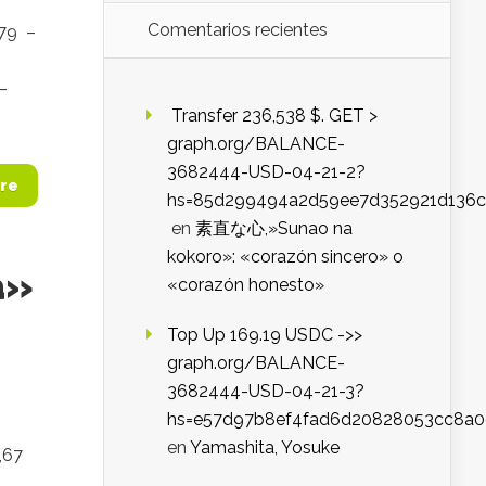
Comentarios recientes
979 –
–
️ Transfer 236,538 $. GET >
graph.org/BALANCE-
3682444-USD-04-21-2?
re
hs=85d299494a2d59ee7d352921d136c
en
素直な心,»Sunao na
kokoro»: «corazón sincero» o
a»
«corazón honesto»
Top Up 169.19 USDC ->>
graph.org/BALANCE-
3682444-USD-04-21-3?
hs=e57d97b8ef4fad6d20828053cc8a
en
Yamashita, Yosuke
,67