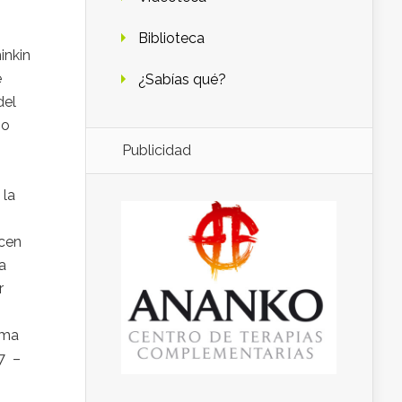
Biblioteca
inkin
e
¿Sabías qué?
del
io
Publicidad
 la
acen
a
r
rma
77 –