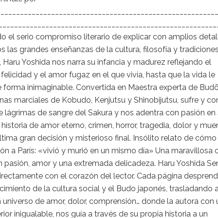
_______________________________________________________
_______________________________________________________
o el serio compromiso literario de explicar con amplios detal
os las grandes enseñanzas de la cultura, filosofía y tradicione
 Haru Yoshida nos narra su infancia y madurez reflejando el
 felicidad y el amor fugaz en el que vivía, hasta que la vida le
 forma inimaginable. Convertida en Maestra experta de Bud
linas marciales de Kobudo, Kenjutsu y Shinobijutsu, sufre y c
de lágrimas de sangre del Sakura y nos adentra con pasión en
historia de amor eterno, crimen, horror, tragedia, dolor y mue
ltima gran decisión y misterioso final. Insólito relato de cómo
n a París: «vivió y murió en un mismo día» Una maravillosa 
on pasión, amor y una extremada delicadeza. Haru Yoshida Se
irectamente con el corazón del lector. Cada página despren
imiento de la cultura social y el Budo japonés, trasladando a
n universo de amor, dolor, comprensión… donde la autora con
rior inigualable, nos guía a través de su propia historia a un