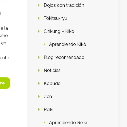
Dojos con tradición
l
Tokitsu-ryu
a la
Chikung – Kiko
ismo
 en
Aprendiendo Kikô
Blog recomendado
mente
Noticias
Kobudo
re
Zen
Reiki
Aprendiendo Reiki