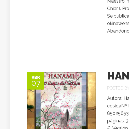
Maestro. Y
Chiari). Pr
Se publica
okinawense
Abandono 
HAN
ABR
07
POSTED B
Autora: H
cosidaNº E
850256538
páginas: 3
€. Versión