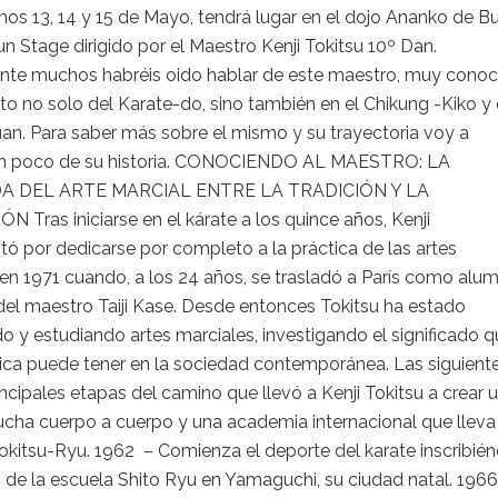
os 13, 14 y 15 de Mayo, tendrá lugar en el dojo Ananko de B
un Stage dirigido por el Maestro Kenji Tokitsu 10º Dan.
te muchos habréis oido hablar de este maestro, muy conoc
to no solo del Karate-do, sino también en el Chikung -Kiko y 
an. Para saber más sobre el mismo y su trayectoria voy a
n poco de su historia. CONOCIENDO AL MAESTRO: LA
 DEL ARTE MARCIAL ENTRE LA TRADICIÓN Y LA
 Tras iniciarse en el kárate a los quince años, Kenji
tó por dedicarse por completo a la práctica de las artes
en 1971 cuando, a los 24 años, se trasladó a París como alu
del maestro Taiji Kase. Desde entonces Tokitsu ha estado
o y estudiando artes marciales, investigando el significado 
tica puede tener en la sociedad contemporánea. Las siguient
incipales etapas del camino que llevó a Kenji Tokitsu a crear 
lucha cuerpo a cuerpo y una academia internacional que lleva
okitsu-Ryu. 1962 – Comienza el deporte del karate inscribié
 de la escuela Shito Ryu en Yamaguchi, su ciudad natal. 196