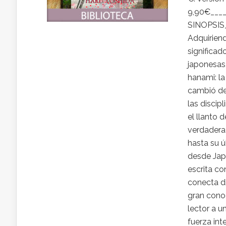
9,90€____
SINOPSIS_
Adquiriend
significad
japonesas,
hanami: la
cambió de
las discip
el llanto 
verdadera 
hasta su ú
desde Japó
escrita c
conecta d
gran conoc
lector a u
fuerza inte