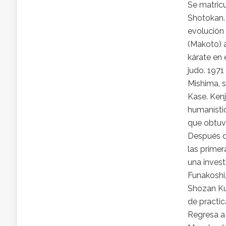
Se matricu
Shotokan. 
evolución 
(Makoto) 
kárate en 
judo. 1971
Mishima, s
Kase. Kenj
humanístic
que obtuvo
Después d
las primer
una invest
Funakoshi,
Shozan Kub
de practic
Regresa a