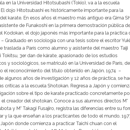
la en la Universidad Hitotsubashi (Tokio), va a la escuela
El dojo Hitotsubashi es históricamente importante para la
del karate. En esos años el maestro más antiguo era Gima Sh
asistente de Funakoshi en la primera demostración pública d
el Kodokan, el dojo japonés más importante para la práctica 
 – Graduado en sociología con una tesis sobre el escritor Yuk
e traslada a París como alumno y asistente del maestro Taiji
i Tokitsu, 3er dan de kárate, apasionado de los estudios
os y sociológicos, se matriculó en la Universidad de París, de
 el reconocimiento del título obtenido en Japón. 1974 –
e algunos años de investigación y 12 años de práctica, se h
as críticas a la escuela Shotokan. Regresa a Japón y comienz
igación sobre el tipo de karate practicado concretamente po
 el creador del shotokan. Conoce a sus alumnos directos M°
ota y M° Takagi Fusajiro, registra las diferencias entre su fo
ar y la que enseñan a los practicantes de todo el mundo. 19
 Japón donde comienza a practicar Taichi chuan con el