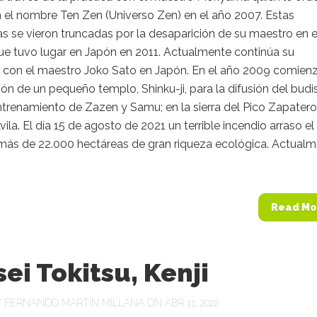
 el nombre Ten Zen (Universo Zen) en el año 2007. Estas
 se vieron truncadas por la desaparición de su maestro en e
ue tuvo lugar en Japón en 2011. Actualmente continúa su
 con el maestro Joko Sato en Japón. En el año 2009 comienz
ón de un pequeño templo, Shinku-ji, para la difusión del bud
ntrenamiento de Zazen y Samu; en la sierra del Pico Zapatero
vila. El día 15 de agosto de 2021 un terrible incendio arraso el
más de 22.000 hectáreas de gran riqueza ecológica. Actual
Read Mo
ei Tokitsu, Kenji
Y
FERNANDO MARTÍN MILLANA
ON ABR 11, 2022