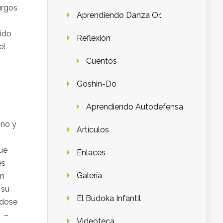
urgos
Aprendiendo Danza Or.
ido
Reflexión
el
Cuentos
Goshin-Do
Aprendiendo Autodefensa
mno y
Artículos
que
Enlaces
es
Galería
un
 su
El Budoka Infantil
ndose
6 –
Videoteca