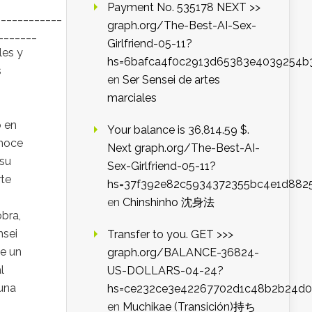
Payment No. 535178 NEXT >>
____________
graph.org/The-Best-AI-Sex-
_______
Girlfriend-05-11?
les y
hs=6bafca4f0c2913d65383e4039254b
s
en
Ser Sensei de artes
marciales
ō en
Your balance is 36,814.59 $.
onoce
Next graph.org/The-Best-AI-
 su
Sex-Girlfriend-05-11?
rte
hs=37f392e82c5934372355bc4e1d882
en
Chinshinho 沈身法
obra,
nsei
Transfer to you. GET >>>
de un
graph.org/BALANCE-36824-
l
US-DOLLARS-04-24?
 una
hs=ce232ce3e42267702d1c48b2b24d
en
Muchikae (Transición)持ち