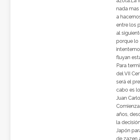
azota.La f
nada mas a
a hacernos
entre los 
al siguien
porque lo 
intentemos
fluyan est
Para termi
del VII Ce
será el pr
cabo es lo
Juan Carlo
Comienza 
años, desd
la decisió
Japón para
de zazen a