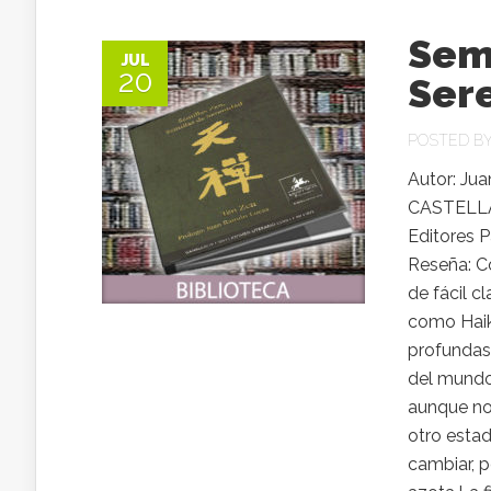
Semi
JUL
20
Ser
POSTED B
Autor: Ju
CASTELLAN
Editores 
Reseña: Co
de fácil c
como Haik
profundas”
del mundo 
aunque no 
otro esta
cambiar, p