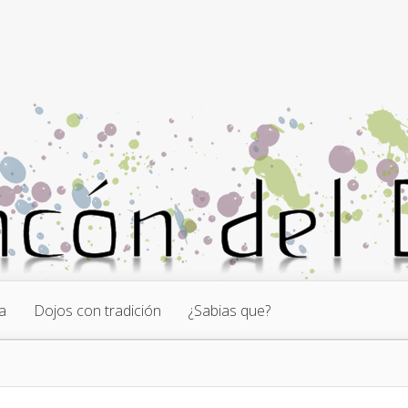
a
Dojos con tradición
¿Sabias que?