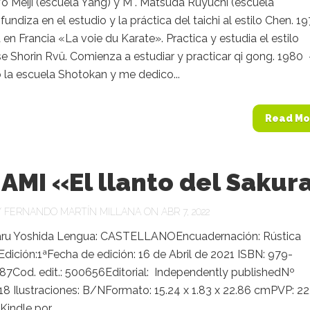
o Meiji (escuela Yang) y M°. Matsuda Ruyuchi (escuela
ofundiza en el estudio y la práctica del taichi al estilo Chen. 1
 en Francia «La voie du Karate». Practica y estudia el estilo
 Shorin Rvü. Comienza a estudiar y practicar qi gong. 1980 
la escuela Shotokan y me dedico...
Read Mo
AMI «El llanto del Sakur
Y
FERNANDO MARTÍN MILLANA
ON ABR 7, 2022
aru Yoshida Lengua: CASTELLANOEncuadernación: Rústica
dición:1ªFecha de edición: 16 de Abril de 2021 ISBN: 979-
7Cod. edit.: 500656Editorial: ‎ Independently publishedNº
18 Ilustraciones: B/NFormato: 15.24 x 1.83 x 22.86 cmPVP: 22
 Kindle por