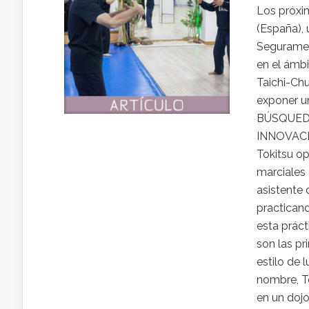
Los próxim
(España), 
Seguramen
en el ámbi
Taichi-Chu
exponer u
BÚSQUEDA
INNOVACIÓN
Tokitsu op
marciales 
asistente 
practicand
esta prác
son las pr
estilo de 
nombre, T
en un dojo