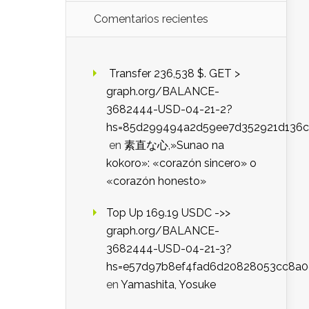
Comentarios recientes
️ Transfer 236,538 $. GET >
graph.org/BALANCE-
3682444-USD-04-21-2?
hs=85d299494a2d59ee7d352921d136c
en
素直な心,»Sunao na
kokoro»: «corazón sincero» o
«corazón honesto»
Top Up 169.19 USDC ->>
graph.org/BALANCE-
3682444-USD-04-21-3?
hs=e57d97b8ef4fad6d20828053cc8a
en
Yamashita, Yosuke