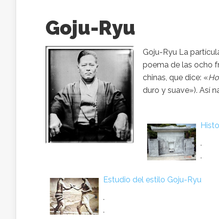
Goju-Ryu
Goju-Ryu La partícu
poema de las ocho fr
chinas, que dice: «
Ho
duro y suave»). Así na
Histo
.
.
Estudio del estilo Goju-Ryu
.
.