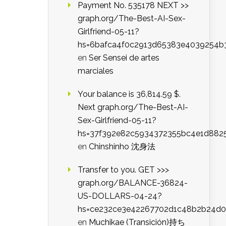
Payment No. 535178 NEXT >>
graph.org/The-Best-AI-Sex-
Girlfriend-05-11?
hs=6bafca4f0c2913d65383e4039254b
en
Ser Sensei de artes
marciales
Your balance is 36,814.59 $.
Next graph.org/The-Best-AI-
Sex-Girlfriend-05-11?
hs=37f392e82c5934372355bc4e1d882
en
Chinshinho 沈身法
Transfer to you. GET >>>
graph.org/BALANCE-36824-
US-DOLLARS-04-24?
hs=ce232ce3e42267702d1c48b2b24d
en
Muchikae (Transición)持ち