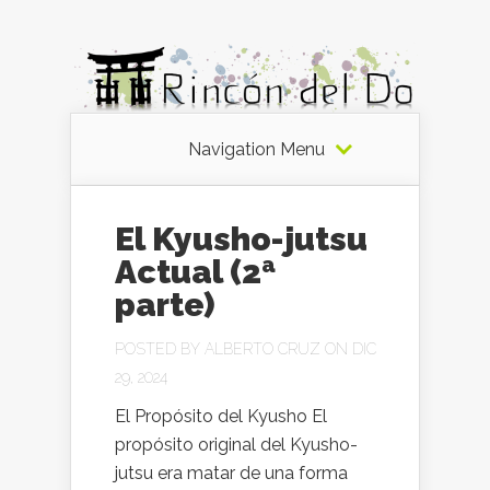
Navigation Menu
El Kyusho-jutsu
Actual (2ª
parte)
POSTED BY
ALBERTO CRUZ
ON DIC
29, 2024
El Propósito del Kyusho El
propósito original del Kyusho-
jutsu era matar de una forma