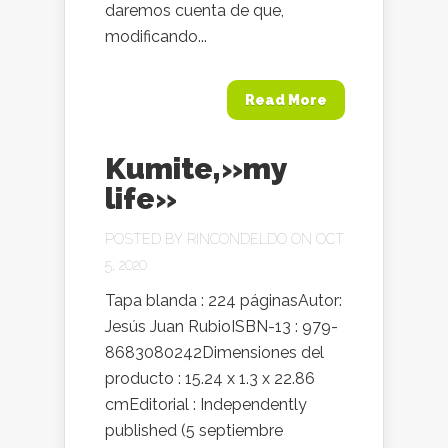
daremos cuenta de que,
modificando...
Read More
Kumite,»my
life»
POSTED BY
RINCONDELDO
ON OCT
5, 2020
Tapa blanda : 224 páginasAutor:
Jesús Juan RubioISBN-13 : 979-
8683080242Dimensiones del
producto : 15.24 x 1.3 x 22.86
cmEditorial : Independently
published (5 septiembre