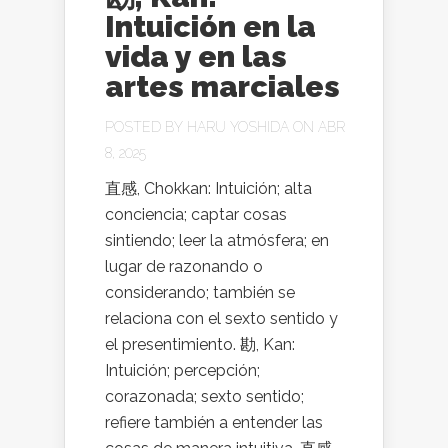
Intuición en la
vida y en las
artes marciales
POSTED BY
HARU YOSHIDA
ON ABR
8, 2025
直感, Chokkan: Intuición; alta
conciencia; captar cosas
sintiendo; leer la atmósfera; en
lugar de razonando o
considerando; también se
relaciona con el sexto sentido y
el presentimiento. 勘, Kan:
Intuición; percepción;
corazonada; sexto sentido;
refiere también a entender las