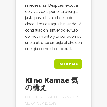
innecesarias. Después, explica
de viva voz a poner la energía
justa para elevar el peso de
cinco litros de agua hirviendo. A
continuación, sintiendo el flujo
de movimiento y la conexión de
uno a otro, se empuja al aire con
energía como si colocara la...
Read More
Ki no Kamae 気
の構え
POSTED BY
RAMON FERNANDEZ-
CID
ON SEP 12, 2023