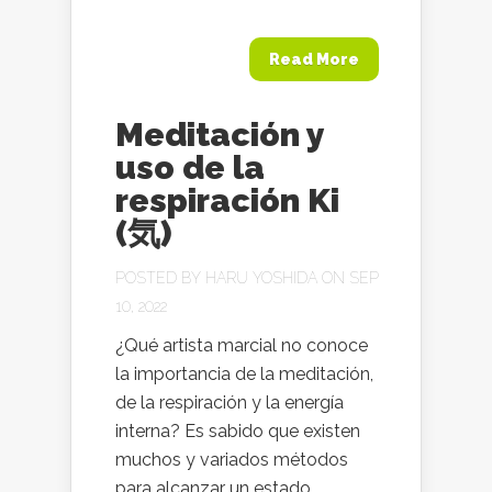
Read More
Meditación y
uso de la
respiración Ki
(気)
POSTED BY
HARU YOSHIDA
ON SEP
10, 2022
¿Qué artista marcial no conoce
la importancia de la meditación,
de la respiración y la energía
interna? Es sabido que existen
muchos y variados métodos
para alcanzar un estado