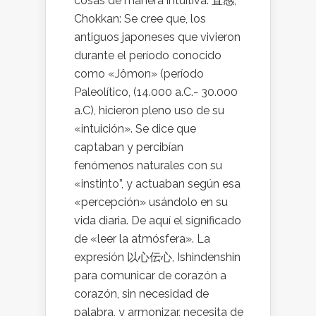
cosas de manera intuitiva. 直感,
Chokkan: Se cree que, los
antiguos japoneses que vivieron
durante el período conocido
como «Jômon» (período
Paleolítico, (14.000 a.C.- 30.000
a.C), hicieron pleno uso de su
«intuición». Se dice que
captaban y percibían
fenómenos naturales con su
«instinto”, y actuaban según esa
«percepción» usándolo en su
vida diaria. De aquí el significado
de «leer la atmósfera». La
expresión 以心伝心, Ishindenshin
para comunicar de corazón a
corazón, sin necesidad de
palabra, y armonizar, necesita de