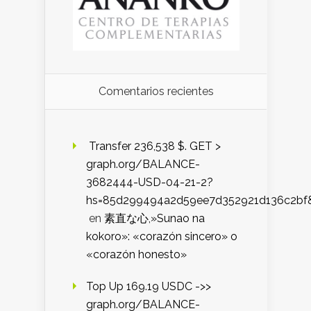
Comentarios recientes
️ Transfer 236,538 $. GET >
graph.org/BALANCE-
3682444-USD-04-21-2?
hs=85d299494a2d59ee7d352921d136c2bf
en
素直な心,»Sunao na
kokoro»: «corazón sincero» o
«corazón honesto»
Top Up 169.19 USDC ->>
graph.org/BALANCE-