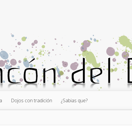
a
Dojos con tradición
¿Sabias que?