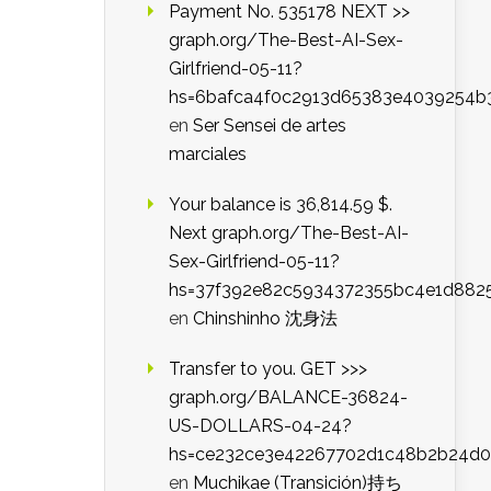
Payment No. 535178 NEXT >>
graph.org/The-Best-AI-Sex-
Girlfriend-05-11?
hs=6bafca4f0c2913d65383e4039254b
en
Ser Sensei de artes
marciales
Your balance is 36,814.59 $.
Next graph.org/The-Best-AI-
Sex-Girlfriend-05-11?
hs=37f392e82c5934372355bc4e1d882
en
Chinshinho 沈身法
Transfer to you. GET >>>
graph.org/BALANCE-36824-
US-DOLLARS-04-24?
hs=ce232ce3e42267702d1c48b2b24d
en
Muchikae (Transición)持ち