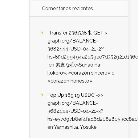
Comentarios recientes
️ Transfer 236,538 $. GET >
graph.org/BALANCE-
3682444-USD-04-21-2?
hs=85d299494a2d59ee7d352921d136c
en
素直な心,»Sunao na
kokoro»: «corazón sincero» o
«corazón honesto»
Top Up 169.19 USDC ->>
graph.org/BALANCE-
3682444-USD-04-21-3?
hs=e57d97b8ef4fad6d20828053cc8a
en
Yamashita, Yosuke