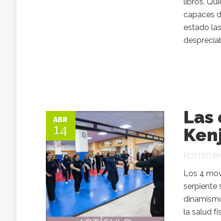
libros. Qu
capaces de
estado las
despreciab
Las 
ABR
14
Kenj
POSTED B
Los 4 movi
serpiente 
dinamismo 
la salud f