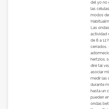
del yo no 
las célula
modos de 
Habitualm
Las ondas
actividad 
de 8 a 12 
cerrados.
adormecid
hertzios,
diré tal v
asociar mi
medir las 
durante m
hasta un c
pueden em
ondas bet