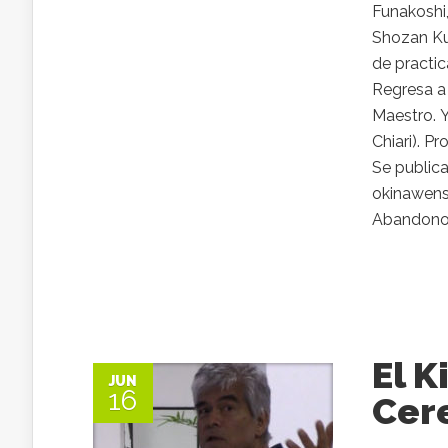
Funakoshi,
Shozan Kub
de practic
Regresa a
Maestro. Y
Chiari). Pr
Se publica
okinawense
Abandono 
El K
JUN
16
Cer