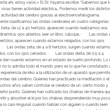
está ahí, estoy vacío.» El Dr. Yayama escribe: “Sabemos que 
s vivas tienen actividad eléctrica… Podemos medir los distinto
actividad del cerebro gracias al electroencefalograma.
ente clasificamos las ondas cerebrales en cuatro categoría
 beta, de 12 a 40 hertzios, aparecen cuando realizamos una
dinámica: ojos abiertos, leer un libro, calcular… · Las ondas a
hertzios, aparecen cuando estamos relajados, con los ojos
 · Las ondas zeta, de 4 a 8 hertzios, surgen cuando estam
os, con los ojos cerrados. · Las ondas delta, de 0,5 a 4
 se dan cuando estamos en un estado de sueño profundo. Lo
ez no lo admita todo el mundo, pero es lo que he constatado 
 experiencia de kiko a la utilización de un aparato que permit
ondas del cerebro. Quienes han practicado la meditación o el
uchos años saben controlar el cerebro de un cierto modo y
ierto punto. Quienes han cultivado los chakras de manera qu
itir y absorber el ki por los chakras desprendiendo muy poc
a (o casi ninguna) cuando hablan con alguien o cuando leen