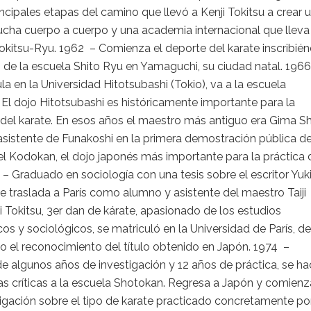
incipales etapas del camino que llevó a Kenji Tokitsu a crear 
lucha cuerpo a cuerpo y una academia internacional que lleva
okitsu-Ryu. 1962 – Comienza el deporte del karate inscribié
 de la escuela Shito Ryu en Yamaguchi, su ciudad natal. 196
la en la Universidad Hitotsubashi (Tokio), va a la escuela
El dojo Hitotsubashi es históricamente importante para la
del karate. En esos años el maestro más antiguo era Gima Sh
asistente de Funakoshi en la primera demostración pública d
el Kodokan, el dojo japonés más importante para la práctica 
 – Graduado en sociología con una tesis sobre el escritor Yuk
e traslada a París como alumno y asistente del maestro Taiji
i Tokitsu, 3er dan de kárate, apasionado de los estudios
os y sociológicos, se matriculó en la Universidad de París, de
 el reconocimiento del título obtenido en Japón. 1974 –
e algunos años de investigación y 12 años de práctica, se h
as críticas a la escuela Shotokan. Regresa a Japón y comienz
igación sobre el tipo de karate practicado concretamente po