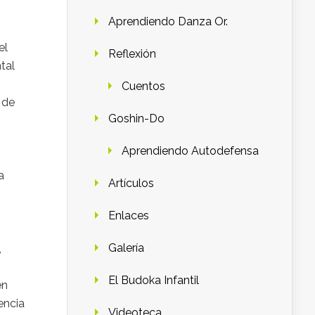
Aprendiendo Danza Or.
el
Reflexión
tal
Cuentos
 de
Goshin-Do
Aprendiendo Autodefensa
a
Artículos
Enlaces
Galería
,
El Budoka Infantil
en
encia
Videoteca