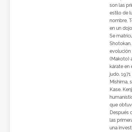
son las pr
estilo de 
nombre, T
en un dojo
Se matricu
Shotokan. 
evolución 
(Makoto) 
kárate en 
judo. 1971
Mishima, s
Kase. Kenj
humanístic
que obtuvo
Después d
las primer
una invest