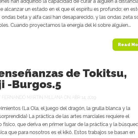
ienes han adquirido la capacidad de curar a alguien a distanci
 alcanzar un estado en el que el espíritu es profundo; en est
 ondas beta y alfa casi han desaparecido, y las ondas zeta s
les. Cuando proyectamos la energía del ki sobre alguien...
Read Mo
enseñanzas de Tokitsu,
i -Burgos.5
Y
FERNANDO MARTÍN MILLANA
ON ABR 14, 2019
mientos (La Ola, el juego del dragón, la grulla blanca y la
sorprendida) La práctica de las artes marciales requiere el
físico, que deriva en primer lugar de la práctica y la búsque
ísica que para nosotros es el kikô. Estos trabajos se basan en