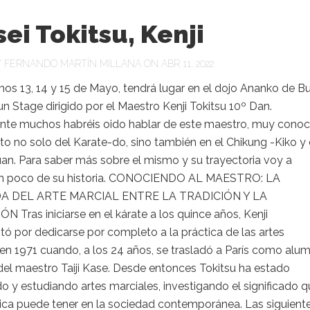
ei Tokitsu, Kenji
Y
FERNANDO MARTÍN MILLANA
ON ABR 11, 2022
os 13, 14 y 15 de Mayo, tendrá lugar en el dojo Ananko de B
un Stage dirigido por el Maestro Kenji Tokitsu 10º Dan.
te muchos habréis oido hablar de este maestro, muy conoc
to no solo del Karate-do, sino también en el Chikung -Kiko y 
an. Para saber más sobre el mismo y su trayectoria voy a
n poco de su historia. CONOCIENDO AL MAESTRO: LA
 DEL ARTE MARCIAL ENTRE LA TRADICIÓN Y LA
 Tras iniciarse en el kárate a los quince años, Kenji
tó por dedicarse por completo a la práctica de las artes
en 1971 cuando, a los 24 años, se trasladó a París como alu
del maestro Taiji Kase. Desde entonces Tokitsu ha estado
o y estudiando artes marciales, investigando el significado 
tica puede tener en la sociedad contemporánea. Las siguient