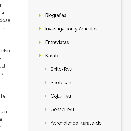
un
 su
Biografias
ndose
6 –
Investigación y Artículos
Entrevistas
inkin
Karate
e
del
Shito-Ryu
io
Shotokan
Goju-Ryu
 la
Gensei-ryu
acen
a
Aprendiendo Karate-do
r