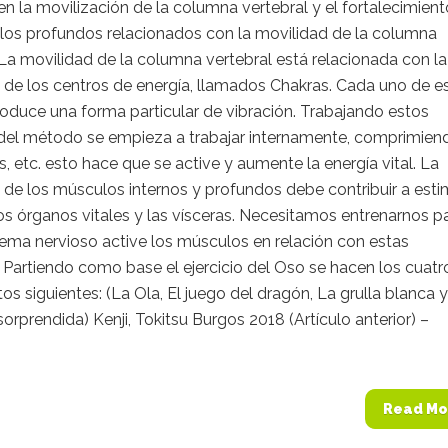
 en la movilización de la columna vertebral y el fortalecimien
los profundos relacionados con la movilidad de la columna
 La movilidad de la columna vertebral está relacionada con la
 de los centros de energía, llamados Chakras. Cada uno de e
oduce una forma particular de vibración. Trabajando estos
s del método se empieza a trabajar internamente, comprimien
s, etc. esto hace que se active y aumente la energía vital. La
 de los músculos internos y profundos debe contribuir a esti
los órganos vitales y las vísceras. Necesitamos entrenarnos p
tema nervioso active los músculos en relación con estas
 Partiendo como base el ejercicio del Oso se hacen los cuatr
s siguientes: (La Ola, El juego del dragón, La grulla blanca 
sorprendida) Kenji, Tokitsu Burgos 2018 (Artículo anterior) –
Read Mo