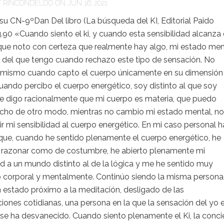
Y
RINCONDELDO
ON JUN 16, 2021
tsu CN-9ºDan Del libro (La búsqueda del KI, Editorial Paido
g.90 «Cuando siento el ki, y cuando esta sensibilidad alcanza 
que noto con certeza que realmente hay algo, mi estado men
o del que tengo cuando rechazo este tipo de sensación. No
 mismo cuando capto el cuerpo únicamente en su dimensión
uando percibo el cuerpo energético, soy distinto al que soy
 digo racionalmente que mi cuerpo es materia, que puedo
Dicho de otro modo, mientras no cambio mi estado mental, no
r mi sensibilidad al cuerpo energético. En mi caso personal h
que, cuando he sentido plenamente el cuerpo energético, he
 razonar como de costumbre, he abierto plenamente mi
ad a un mundo distinto al de la lógica y me he sentido muy
o corporal y mentalmente. Continúo siendo la misma persona
 estado próximo a la meditación, desligado de las
ones cotidianas, una persona en la que la sensación del yo 
se ha desvanecido. Cuando siento plenamente el Ki, la conci