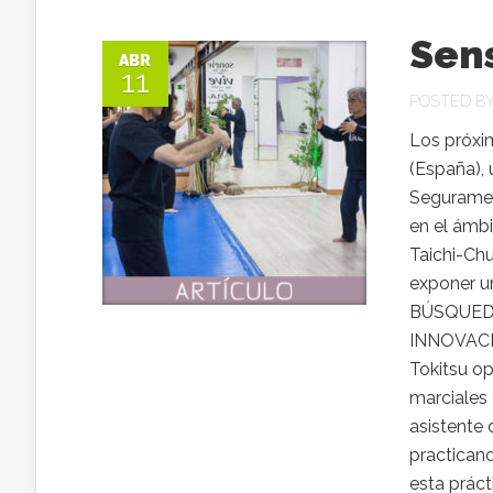
Sens
ABR
11
POSTED B
Los próxim
(España), 
Seguramen
en el ámbi
Taichi-Chu
exponer u
BÚSQUEDA
INNOVACIÓN
Tokitsu op
marciales 
asistente 
practicand
esta prác