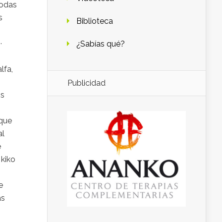
todas
s
Biblioteca
s: ·
¿Sabías qué?
lfa,
Publicidad
os
 que
al
e
 kiko
e
as