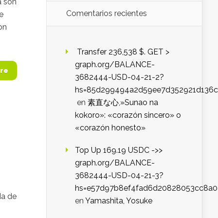
a son
Comentarios recientes
e
on
️ Transfer 236,538 $. GET >
graph.org/BALANCE-
re
3682444-USD-04-21-2?
hs=85d299494a2d59ee7d352921d136c
en
素直な心,»Sunao na
kokoro»: «corazón sincero» o
«corazón honesto»
Top Up 169.19 USDC ->>
graph.org/BALANCE-
3682444-USD-04-21-3?
hs=e57d97b8ef4fad6d20828053cc8a
da de
en
Yamashita, Yosuke