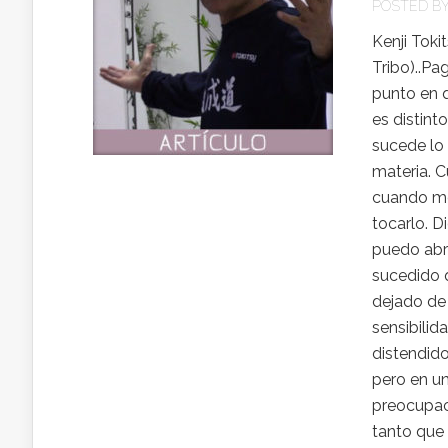
POSTED B
Kenji Toki
Tribo)..Pa
punto en 
es distint
sucede lo
materia. C
cuando me
tocarlo. 
puedo abri
sucedido 
dejado de
sensibilid
distendid
pero en un
preocupaci
tanto que 