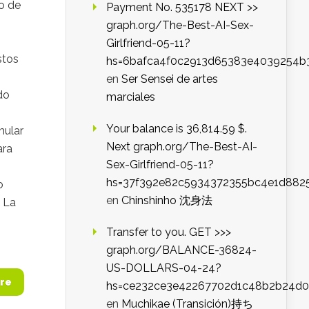
to de
Payment No. 535178 NEXT >>
graph.org/The-Best-AI-Sex-
Girlfriend-05-11?
stos
hs=6bafca4f0c2913d65383e4039254b
en
Ser Sensei de artes
do
marciales
Your balance is 36,814.59 $.
mular
Next graph.org/The-Best-AI-
ara
Sex-Girlfriend-05-11?
hs=37f392e82c5934372355bc4e1d882
o
en
Chinshinho 沈身法
y La
Transfer to you. GET >>>
graph.org/BALANCE-36824-
US-DOLLARS-04-24?
re
hs=ce232ce3e42267702d1c48b2b24d
en
Muchikae (Transición)持ち