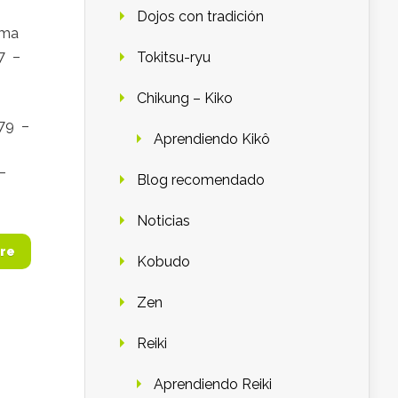
Dojos con tradición
rma
77 –
Tokitsu-ryu
Chikung – Kiko
979 –
Aprendiendo Kikô
–
Blog recomendado
Noticias
re
Kobudo
Zen
Reiki
Aprendiendo Reiki