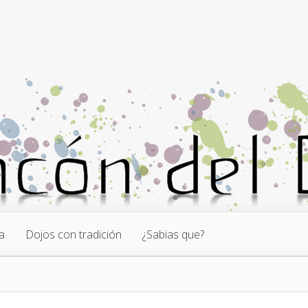
a
Dojos con tradición
¿Sabias que?