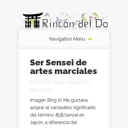
Navigation Menu
Ser Sensei de
artes marciales
POSTED BY
HARU YOSHIDA
ON
MAY 4, 2026
Imagen Bing IA Me gustaría
aclarar el verdadero significado
del término 先生Sensei en
Japón, a diferencia del