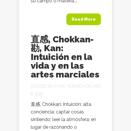
su campo o materia....
Read More
直感, Chokkan-
勘, Kan:
Intuición en la
vida y en las
artes marciales
POSTED BY
HARU YOSHIDA
ON ABR
8, 2025
直感, Chokkan: Intuición; alta
conciencia; captar cosas
sintiendo; leer la atmósfera; en
lugar de razonando o