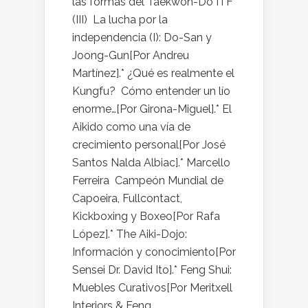
las formas del Taekwon-Do ITF
(III) La lucha por la
independencia (I): Do-San y
Joong-Gun[Por Andreu
Martínez].* ¿Qué es realmente el
Kungfu? Cómo entender un lío
enorme…[Por Girona-Miguel].* El
Aikido como una vía de
crecimiento personal[Por José
Santos Nalda Albiac].* Marcello
Ferreira Campeón Mundial de
Capoeira, Fullcontact,
Kickboxing y Boxeo[Por Rafa
López].* The Aiki-Dojo:
Información y conocimiento[Por
Sensei Dr. David Ito].* Feng Shui:
Muebles Curativos[Por Meritxell
Interiors & Feng...