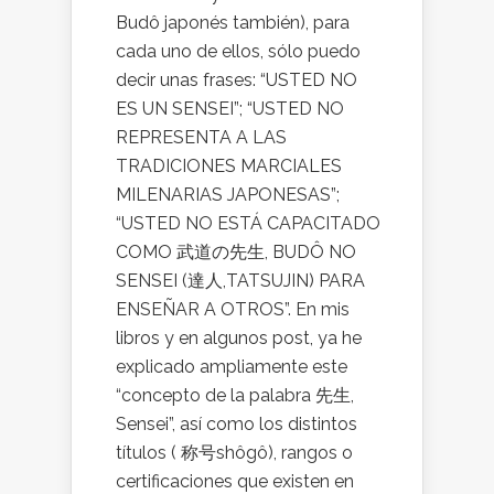
Budô japonés también), para
cada uno de ellos, sólo puedo
decir unas frases: “USTED NO
ES UN SENSEI”; “USTED NO
REPRESENTA A LAS
TRADICIONES MARCIALES
MILENARIAS JAPONESAS”;
“USTED NO ESTÁ CAPACITADO
COMO 武道の先生, BUDÔ NO
SENSEI (達人,TATSUJIN) PARA
ENSEÑAR A OTROS”. En mis
libros y en algunos post, ya he
explicado ampliamente este
“concepto de la palabra 先生,
Sensei”, así como los distintos
títulos ( 称号shôgô), rangos o
certificaciones que existen en