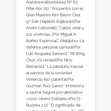
Alaswww.elbudoka.es Nº 83
(Mar-Abr 25) * Encuentro con el
Gran Maestro Kim Beom Chul
9º Dan Hapkido Euljikwan[Por
André Carbonell].* Carlos vidal y
sus vivencias…[Por Miguel A.
Ibáñez Espinosa].* Aikijûjutsu. La
defensa personal samurái[Por
Luis Nogueira Serrano].* Mi Wing
Chun, mi verdad[Por Nino
Bernardo].* La sabiduría marcial
al servicio de la sociedad
Violencia filio-parental[Por
Guzmán Ruíz Garro].* Entrevista
a Jaume Segura por lainiciativa
«1000 Ukemi Solidaris»[Por El
Budoka 2.0].* El significado de