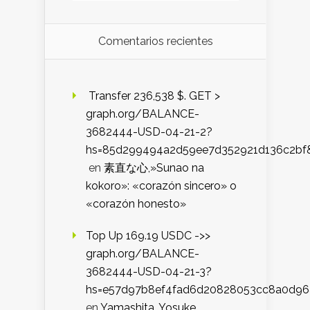
Comentarios recientes
️ Transfer 236,538 $. GET >
graph.org/BALANCE-
3682444-USD-04-21-2?
hs=85d299494a2d59ee7d352921d136c2bf
en
素直な心,»Sunao na
kokoro»: «corazón sincero» o
«corazón honesto»
Top Up 169.19 USDC ->>
graph.org/BALANCE-
3682444-USD-04-21-3?
hs=e57d97b8ef4fad6d20828053cc8a0d9
en
Yamashita, Yosuke