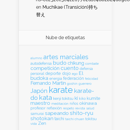
en
Muchikae (Transición)持ち
替え
Nube de etiquetas
artes marciales
alumno
budo
chikung
autodefensa
combate
cuento
competición
defensa
El
deporte
dojo
personal
ego
budoka
federación
energia
felicidad
Fernando Martin
goshin
guerrero
karate
Japón
karate-
kata
do
ki
kumite
kenji tokitsu
kiko
maestro
okinawa
meditación
niños
profesor
reflexión
respeto
revista
salud
shito-ryu
sapeando
samurai
shotokan
taichi
tokitsu
taichi chuan
Zen
vida