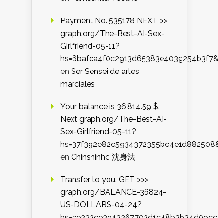
Payment No. 535178 NEXT >>
graph.org/The-Best-AI-Sex-
Girlfriend-05-11?
hs=6bafca4f0c2913d65383e4039254b3f7
en
Ser Sensei de artes
marciales
Your balance is 36,814.59 $.
Next graph.org/The-Best-AI-
Sex-Girlfriend-05-11?
hs=37f392e82c5934372355bc4e1d882508
en
Chinshinho 沈身法
Transfer to you. GET >>>
graph.org/BALANCE-36824-
US-DOLLARS-04-24?
hs=ce232ce3e42267702d1c48b2b24d09cc