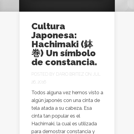
Cultura
Japonesa:
Hachimaki (鉢
巻) Un símbolo
de constancia.
POSTED BY
DARIO BRITEZ
ON JUL
26, 2016
Todos alguna vez hemos visto a
algún japonés con una cinta de
tela atada a su cabeza. Esa
cinta tan popular es el
Hachimaki, la cual es utilizada
para demostrar constancia y