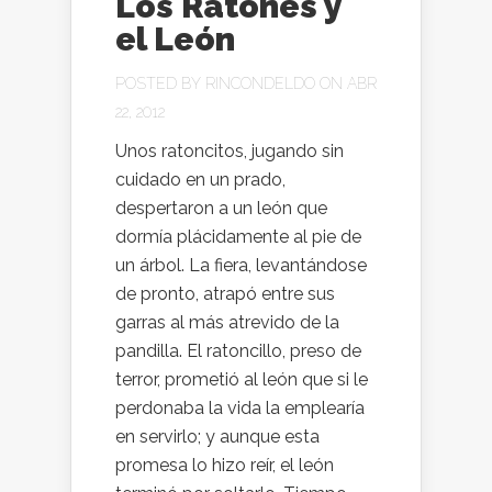
Los Ratones y
el León
POSTED BY
RINCONDELDO
ON ABR
22, 2012
Unos ratoncitos, jugando sin
cuidado en un prado,
despertaron a un león que
dormía plácidamente al pie de
un árbol. La fiera, levantándose
de pronto, atrapó entre sus
garras al más atrevido de la
pandilla. El ratoncillo, preso de
terror, prometió al león que si le
perdonaba la vida la emplearía
en servirlo; y aunque esta
promesa lo hizo reír, el león