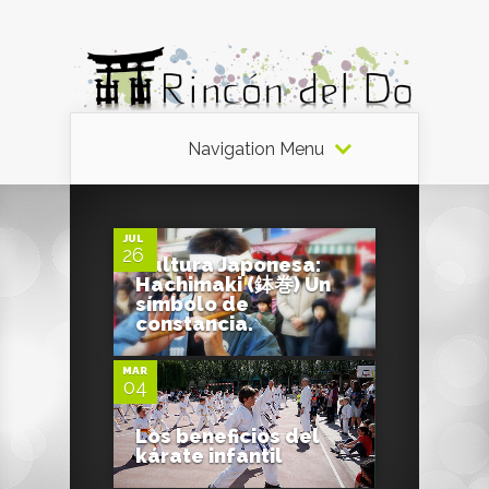
Navigation Menu
0
JUL
26
Cultura Japonesa:
Hachimaki (鉢巻) Un
2
símbolo de
constancia.
MAR
04
Los beneficios del
kárate infantil