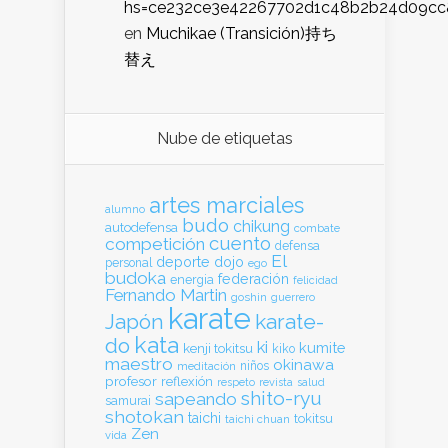
hs=ce232ce3e42267702d1c48b2b24d09cc
en
Muchikae (Transición)持ち
替え
Nube de etiquetas
artes marciales
alumno
budo
chikung
autodefensa
combate
cuento
competición
defensa
El
deporte
dojo
personal
ego
budoka
federación
energia
felicidad
Fernando Martin
goshin
guerrero
karate
Japón
karate-
kata
do
ki
kumite
kenji tokitsu
kiko
maestro
okinawa
meditación
niños
profesor
reflexión
respeto
revista
salud
shito-ryu
sapeando
samurai
shotokan
taichi
tokitsu
taichi chuan
Zen
vida