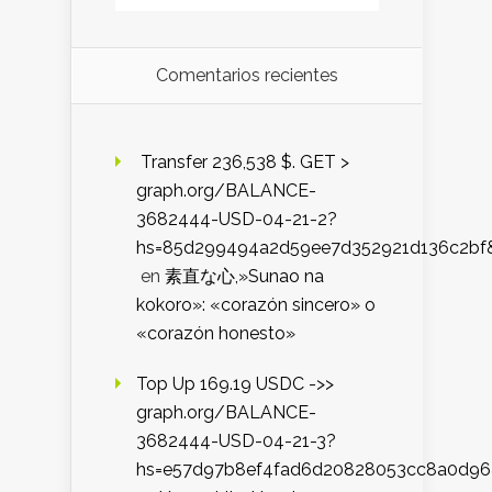
Comentarios recientes
️ Transfer 236,538 $. GET >
graph.org/BALANCE-
3682444-USD-04-21-2?
hs=85d299494a2d59ee7d352921d136c2bf
en
素直な心,»Sunao na
kokoro»: «corazón sincero» o
«corazón honesto»
Top Up 169.19 USDC ->>
graph.org/BALANCE-
3682444-USD-04-21-3?
hs=e57d97b8ef4fad6d20828053cc8a0d9