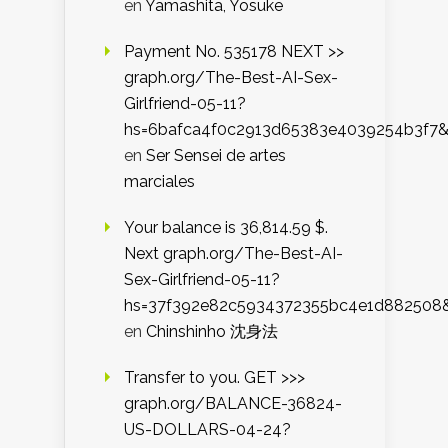
en
Yamashita, Yosuke
Payment No. 535178 NEXT >>
graph.org/The-Best-AI-Sex-
Girlfriend-05-11?
hs=6bafca4f0c2913d65383e4039254b3f7
en
Ser Sensei de artes
marciales
Your balance is 36,814.59 $.
Next graph.org/The-Best-AI-
Sex-Girlfriend-05-11?
hs=37f392e82c5934372355bc4e1d882508
en
Chinshinho 沈身法
Transfer to you. GET >>>
graph.org/BALANCE-36824-
US-DOLLARS-04-24?