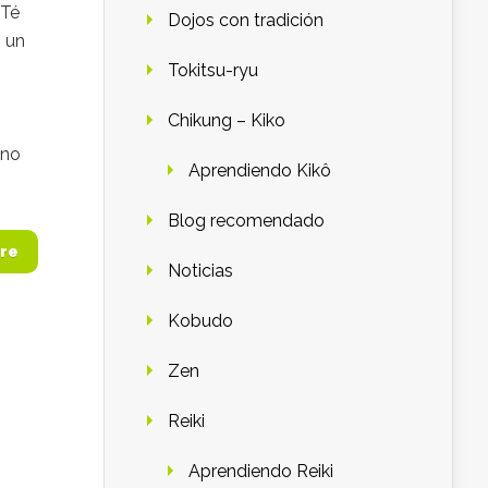
 Té
Dojos con tradición
s un
Tokitsu-ryu
Chikung – Kiko
ino
Aprendiendo Kikô
Blog recomendado
re
Noticias
Kobudo
Zen
Reiki
Aprendiendo Reiki