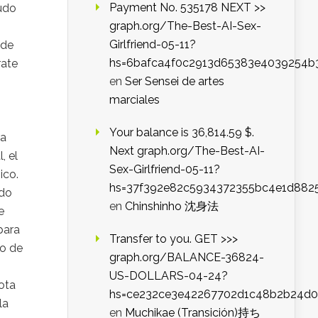
Payment No. 535178 NEXT >>
ludo
graph.org/The-Best-AI-Sex-
Girlfriend-05-11?
 de
hs=6bafca4f0c2913d65383e4039254b
rate
en
Ser Sensei de artes
marciales
Your balance is 36,814.59 $.
ra
Next graph.org/The-Best-AI-
, el
Sex-Girlfriend-05-11?
ico.
hs=37f392e82c5934372355bc4e1d882
odo
en
Chinshinho 沈身法
e
para
Transfer to you. GET >>>
to de
graph.org/BALANCE-36824-
US-DOLLARS-04-24?
ota
hs=ce232ce3e42267702d1c48b2b24d
la
en
Muchikae (Transición)持ち