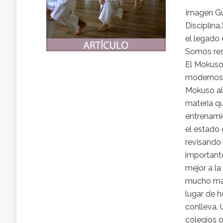
Imagen Gu
Disciplin
el legado 
Somos res
El Mokuso 
modernos.
Mokuso al 
materia qu
entrenamie
el estado 
revisando 
importante
mejor a la
mucho más
lugar de 
conlleva.
colegios o