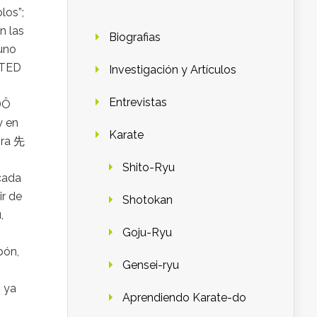
los”;
n las
Biografias
 uno
STED
Investigación y Artículos
Entrevistas
DÔ
y en
Karate
bra 先
Shito-Ryu
 cada
ir de
Shotokan
,
Goju-Ryu
pón,
Gensei-ryu
, ya
Aprendiendo Karate-do