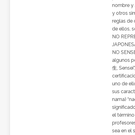
nombre y 
y otros si
reglas de 
de ellos,
NO REPRE
JAPONES
NO SENSE
algunos p
生, Sensei”
certificac
uno de ell
sus caracte
nama) “nac
significad
el término
profesores
sea en el 