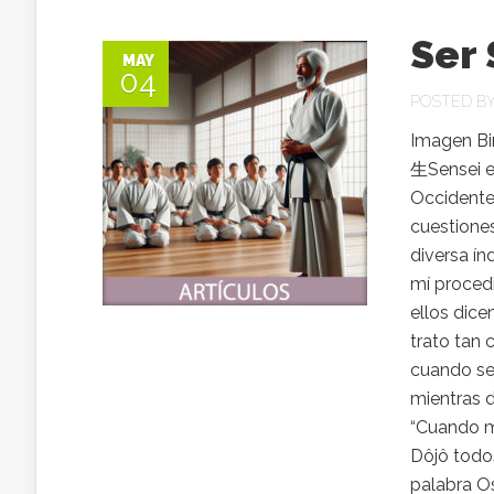
Ser 
MAY
04
POSTED B
Imagen Bin
生Sensei en
Occidente.
cuestione
diversa ín
mí proced
ellos dice
trato tan 
cuando se 
mientras d
“Cuando me
Dôjô todo
palabra O