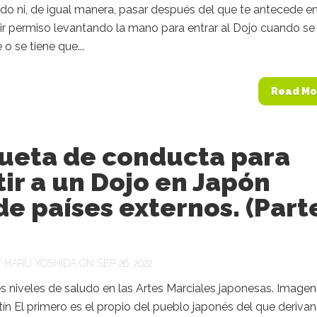
do ni, de igual manera, pasar después del que te antecede e
ir permiso levantando la mano para entrar al Dojo cuando se
 o se tiene que...
Read Mo
queta de conducta para
tir a un Dojo en Japón
e países externos. (Part
Y
HARU YOSHIDA
ON SEP 26, 2022
es niveles de saludo en las Artes Marciales japonesas. Imagen
ín El primero es el propio del pueblo japonés del que derivan