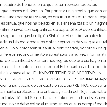
un cuadro de honores en el que estén representados los
 que desees del Kamiza. Por ponerte un ejemplo, que conte
del fundador de la Ryu-ha, en gratitud al maestro por el leg
y espiritual que nos ha dejado en sus enseñanzas; o un fragm
(Shimenawa) con serpentinas de papel (Shide) que identifiqu
 sagrado, según la religión Sintoísta. Al cuadro también le
adir un tablero, donde los cintos negros, cada vez que estuv
en el Dojo, colocaran su tablilla identificativa, por orden de g
onfiere un reconocimiento a su estatus y a su vez informa al r
mo, de la cantidad de cinturones negros que ese día hay en la
fuera posible, colócalo orientado al Este, punto cardinal por 
l día y nace el sol. EL KARATE TIENE QUE APORTAR UN
NTO ESPIRITUAL Y FÍSICO. RESPETO Y DISCIPLINA: Te exp
ción unas pautas de conducta en el Dojo (REI HO), que sería
es mantener. Saludar a la entrada y salida del Dojo, tras haber
a autorización del Sensei, hacia el Tokonoma o Kamiza.Cuand
grupo, no se debe entrar al mismo antes que un compañero d