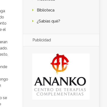
Biblioteca
nga
ado
¿Sabías qué?
ento
e el
Publicidad
ieran
rado.
esto,
donde
ongo
n
o se
e