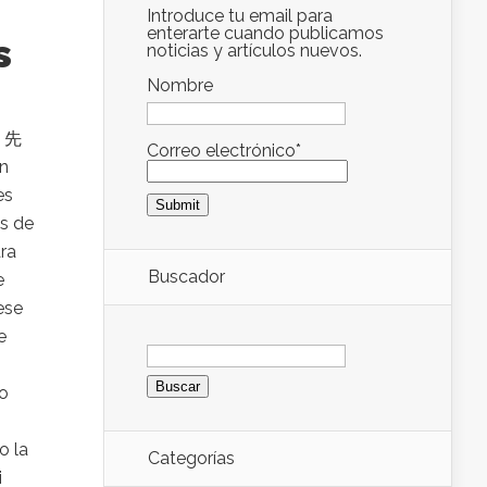
Introduce tu email para
enterarte cuando publicamos
s
noticias y artículos nuevos.
Nombre
o 先
Correo electrónico*
en
es
os de
ra
Buscador
e
ese
e
Buscar:
 o
o la
Categorías
i