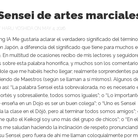
Sensei de artes marciale
Y
HARU YOSHIDA
ON MAY 4, 2026
g IA Me gustaría aclarar el verdadero significado del términ
 Japón, a diferencia del significado que tiene para muchos 
 En multitud de ocasiones recibo de mis lectores y seguidor
s sobre esta palabra honorífica, y muchos son los comentari
dole que me habéis hecho llegar; realmente sorprendentes pa
iendo de Maestros (según se llaman a sí mismos). Algunos d
n así: “La palabra Sensei está sobrevalorada, no es necesario 
cortés y sobresaliente, todos somos iguales”; o “Lo important
enseña en un Dojo es ser un buen colega”; o “Uno es Sensei
a la clase en el Dôjô, pero al terminar todos somos amigos”;
 quito el Keikogi soy uno más del grupo de chicos”; o “En el
s me saludan haciendo la inclinación de respeto pronunciand
su Sensei, pero fuera de ahí me llaman coloquialmente por m