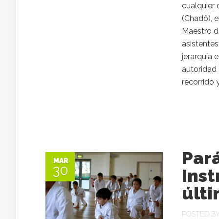
cualquier 
(Chadô), el
Maestro de
asistentes
jerarquía 
autoridad 
recorrido 
Par
MAR
30
Inst
últi
POSTED B