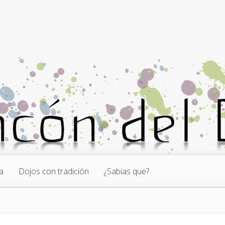
a
Dojos con tradición
¿Sabias que?