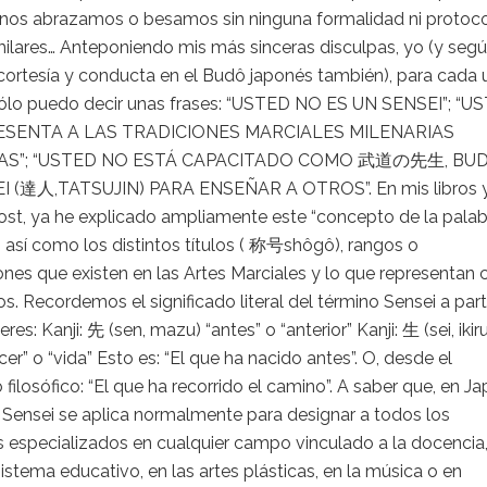
nos abrazamos o besamos sin ninguna formalidad ni protoco
milares… Anteponiendo mis más sinceras disculpas, yo (y segú
cortesía y conducta en el Budô japonés también), para cada
 sólo puedo decir unas frases: “USTED NO ES UN SENSEI”; “U
SENTA A LAS TRADICIONES MARCIALES MILENARIAS
AS”; “USTED NO ESTÁ CAPACITADO COMO 武道の先生, BU
I (達人,TATSUJIN) PARA ENSEÑAR A OTROS”. En mis libros 
ost, ya he explicado ampliamente este “concepto de la pala
, así como los distintos títulos ( 称号shôgô), rangos o
iones que existen en las Artes Marciales y lo que representan
os. Recordemos el significado literal del término Sensei a part
res: Kanji: 先 (sen, mazu) “antes” o “anterior” Kanji: 生 (sei, ikiru
er” o “vida” Esto es: “El que ha nacido antes”. O, desde el
o filosófico: “El que ha recorrido el camino”. A saber que, en Ja
 Sensei se aplica normalmente para designar a todos los
 especializados en cualquier campo vinculado a la docencia
sistema educativo, en las artes plásticas, en la música o en