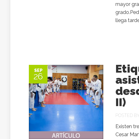
mayor gra
grado.Ped
llega tarde
Eti
SEP
26
asis
desd
II)
POSTED B
Existen tr
Cesar Mart