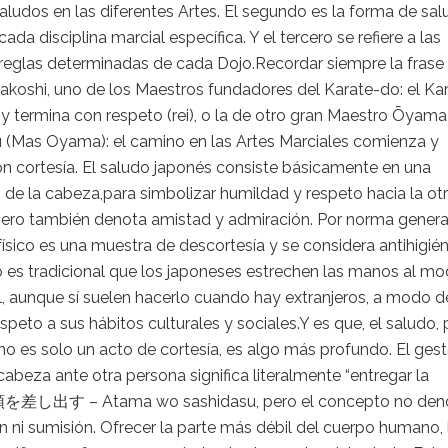
saludos en las diferentes Artes. El segundo es la forma de sa
ada disciplina marcial específica. Y el tercero se refiere a las
reglas determinadas de cada Dojo.Recordar siempre la frase
akoshi, uno de los Maestros fundadores del Karate-do: el Ka
 termina con respeto (rei), o la de otro gran Maestro Ōyama
 (Mas Oyama): el camino en las Artes Marciales comienza y
n cortesía. El saludo japonés consiste básicamente en una
n de la cabeza,para simbolizar humildad y respeto hacia la ot
pero también denota amistad y admiración. Por norma general
ísico es una muestra de descortesía y se considera antihigién
o es tradicional que los japoneses estrechen las manos al m
, aunque sí suelen hacerlo cuando hay extranjeros, a modo d
speto a sus hábitos culturales y sociales.Y es que, el saludo, 
no es solo un acto de cortesía, es algo más profundo. El ges
a cabeza ante otra persona significa literalmente “entregar la
 頭を差し出す – Atama wo sashidasu, pero el concepto no den
n ni sumisión. Ofrecer la parte más débil del cuerpo humano, 