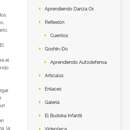
Aprendiendo Danza Or.
dos,
Reflexión
s.
rlo.
Cuentos
El
Goshin-Do
re el
Aprendiendo Autodefensa
jando
Artículos
Enlaces
egar
r
Galería
 un
El Budoka Infantil
en
ía la
Videoteca