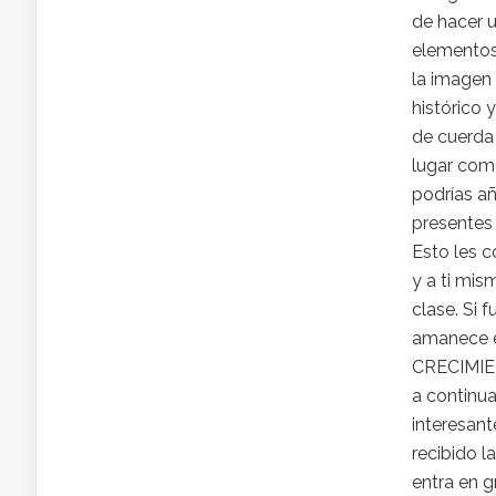
de hacer 
elementos
la imagen 
histórico 
de cuerda 
lugar como
podrías añ
presentes 
Esto les c
y a ti mis
clase. Si 
amanece e
CRECIMIE
a continua
interesant
recibido l
entra en 