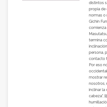
distintos 
propia de c
normas o 
Gichin Fun
comienza y
Masutatsu
termina co
inclinació
persona, 
contacto f
Por eso n
occidental
mostrar re
nosotros, 
inclinar l
cabeza”,
humillació