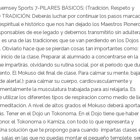
ernsey Sports 7-PILARES BÁSICOS: (Tradición, Respeto y
a.) TRADICIÓN: Deberás luchar por continuar los pasos marca
espiritual e histórico que nos han dejado los Maestros Pionero
ponsables de ese legado y debemos transmitirlo sin adultera
es una de las tradiciones que se van perdiendo en los Dojos
 Obviarlo hace que se pierdan cosas tan importantes como: 
inicio de la clase. Preparar al alumnado a concentrarse en la
e impartirás, olvidando su rutina social, por el periodo que du
nto. El Mokuso del final de clase. Para calmar su mente, ba
de alerta(,); para calmar su cuerpo, cardiovascularmente y
mentalmente la musculatura trabajada para así relajarla. Es
 utilizar los diferentes tipos de respiración como medio de ll
 meditación. A nivel de altos grados el Mokuso deberá aporta
. Tener en el Dojo un Tokonoma. En el Dojo tiene que haber
honor, el Tokonoma o Kamiza, con todo lo que representa y
 Una solución que te propongo para cuando impartas clases 
 salas en las que no puedas montar el pequeño templete, ser