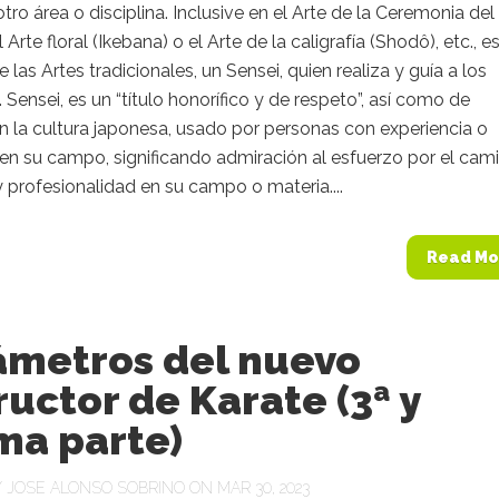
otro área o disciplina. Inclusive en el Arte de la Ceremonia del
 Arte floral (Ikebana) o el Arte de la caligrafía (Shodô), etc., e
 las Artes tradicionales, un Sensei, quien realiza y guía a los
. Sensei, es un “título honorífico y de respeto”, así como de
en la cultura japonesa, usado por personas con experiencia o
en su campo, significando admiración al esfuerzo por el cam
y profesionalidad en su campo o materia....
Read Mo
ámetros del nuevo
ructor de Karate (3ª y
ma parte)
Y
JOSE ALONSO SOBRINO
ON MAR 30, 2023