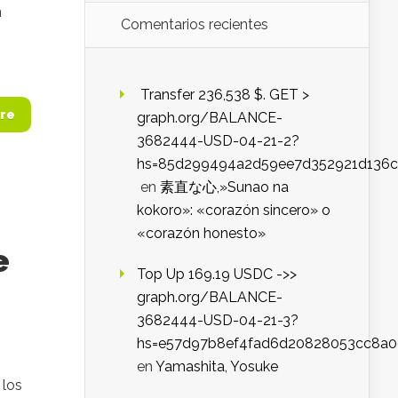
n
Comentarios recientes
️ Transfer 236,538 $. GET >
re
graph.org/BALANCE-
3682444-USD-04-21-2?
hs=85d299494a2d59ee7d352921d136c
en
素直な心,»Sunao na
kokoro»: «corazón sincero» o
«corazón honesto»
e
Top Up 169.19 USDC ->>
graph.org/BALANCE-
3682444-USD-04-21-3?
hs=e57d97b8ef4fad6d20828053cc8a
en
Yamashita, Yosuke
 los