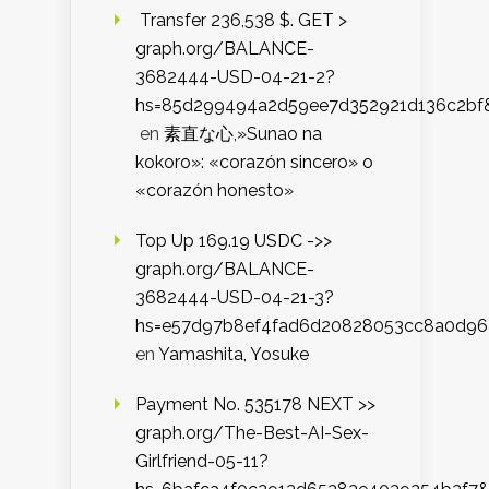
️ Transfer 236,538 $. GET >
graph.org/BALANCE-
3682444-USD-04-21-2?
hs=85d299494a2d59ee7d352921d136c2bf
en
素直な心,»Sunao na
kokoro»: «corazón sincero» o
«corazón honesto»
Top Up 169.19 USDC ->>
graph.org/BALANCE-
3682444-USD-04-21-3?
hs=e57d97b8ef4fad6d20828053cc8a0d9
en
Yamashita, Yosuke
Payment No. 535178 NEXT >>
graph.org/The-Best-AI-Sex-
Girlfriend-05-11?