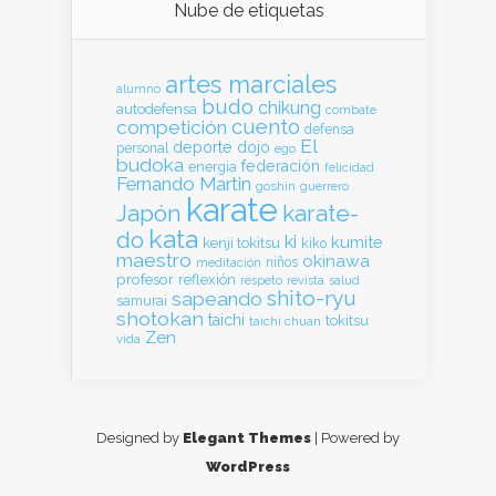
Nube de etiquetas
artes marciales
alumno
budo
chikung
autodefensa
combate
cuento
competición
defensa
El
deporte
dojo
personal
ego
budoka
federación
energia
felicidad
Fernando Martin
goshin
guerrero
karate
Japón
karate-
kata
do
ki
kumite
kenji tokitsu
kiko
maestro
okinawa
meditación
niños
profesor
reflexión
respeto
revista
salud
shito-ryu
sapeando
samurai
shotokan
taichi
tokitsu
taichi chuan
Zen
vida
Designed by
Elegant Themes
| Powered by
WordPress