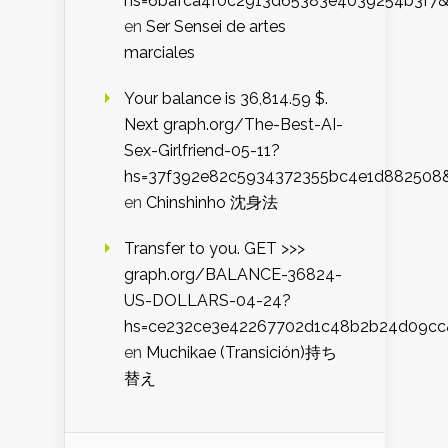
hs=6bafca4f0c2913d65383e4039254b3f7
en
Ser Sensei de artes
marciales
Your balance is 36,814.59 $.
Next graph.org/The-Best-AI-
Sex-Girlfriend-05-11?
hs=37f392e82c5934372355bc4e1d882508
en
Chinshinho 沈身法
Transfer to you. GET >>>
graph.org/BALANCE-36824-
US-DOLLARS-04-24?
hs=ce232ce3e42267702d1c48b2b24d09cc
en
Muchikae (Transición)持ち
替え