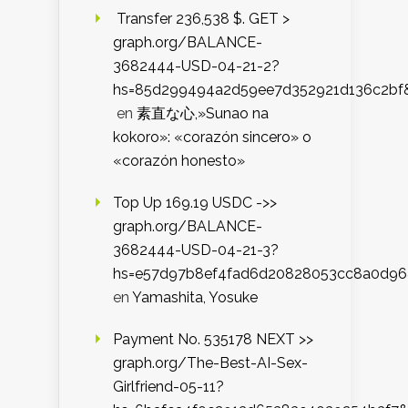
️ Transfer 236,538 $. GET >
graph.org/BALANCE-
3682444-USD-04-21-2?
hs=85d299494a2d59ee7d352921d136c2bf
en
素直な心,»Sunao na
kokoro»: «corazón sincero» o
«corazón honesto»
Top Up 169.19 USDC ->>
graph.org/BALANCE-
3682444-USD-04-21-3?
hs=e57d97b8ef4fad6d20828053cc8a0d9
en
Yamashita, Yosuke
Payment No. 535178 NEXT >>
graph.org/The-Best-AI-Sex-
Girlfriend-05-11?