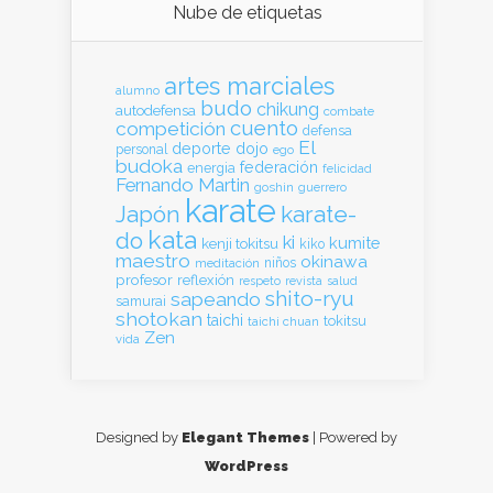
Nube de etiquetas
artes marciales
alumno
budo
chikung
autodefensa
combate
cuento
competición
defensa
El
deporte
dojo
personal
ego
budoka
federación
energia
felicidad
Fernando Martin
goshin
guerrero
karate
Japón
karate-
kata
do
ki
kumite
kenji tokitsu
kiko
maestro
okinawa
meditación
niños
profesor
reflexión
respeto
revista
salud
shito-ryu
sapeando
samurai
shotokan
taichi
tokitsu
taichi chuan
Zen
vida
Designed by
Elegant Themes
| Powered by
WordPress