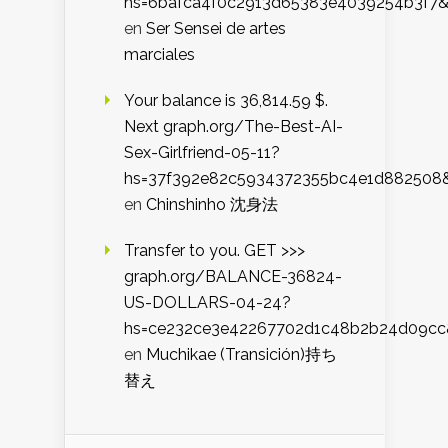
hs=6bafca4f0c2913d65383e4039254b3f7
en
Ser Sensei de artes
marciales
Your balance is 36,814.59 $.
Next graph.org/The-Best-AI-
Sex-Girlfriend-05-11?
hs=37f392e82c5934372355bc4e1d882508
en
Chinshinho 沈身法
Transfer to you. GET >>>
graph.org/BALANCE-36824-
US-DOLLARS-04-24?
hs=ce232ce3e42267702d1c48b2b24d09cc
en
Muchikae (Transición)持ち
替え