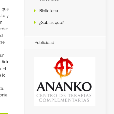
) que
Biblioteca
sto y
ón
¿Sabías qué?
rder
el
 se
Publicidad
 un
fluir
. El
a lo
ta,
onía