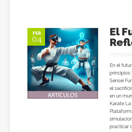
El F
FEB
04
Refl
POSTED B
En el futu
principios
Sensei Fu
el sacrifi
en un mun
Karate La 
Plataforma
simulacion
practicar 