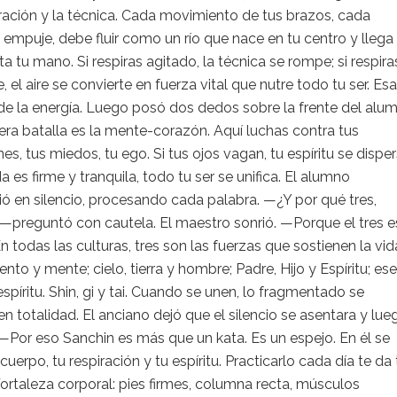
iración y la técnica. Cada movimiento de tus brazos, cada
empuje, debe fluir como un río que nace en tu centro y llega
ta tu mano. Si respiras agitado, la técnica se rompe; si respira
, el aire se convierte en fuerza vital que nutre todo tu ser. Es
 de la energía. Luego posó dos dedos sobre la frente del alu
era batalla es la mente-corazón. Aquí luchas contra tus
nes, tus miedos, tu ego. Si tus ojos vagan, tu espíritu se disper
da es firme y tranquila, todo tu ser se unifica. El alumno
 en silencio, procesando cada palabra. —¿Y por qué tres,
—preguntó con cautela. El maestro sonrió. —Porque el tres e
En todas las culturas, tres son las fuerzas que sostienen la vid
ento y mente; cielo, tierra y hombre; Padre, Hijo y Espíritu; ese
espíritu. Shin, gi y tai. Cuando se unen, lo fragmentado se
en totalidad. El anciano dejó que el silencio se asentara y lue
—Por eso Sanchin es más que un kata. Es un espejo. En él se
 cuerpo, tu respiración y tu espíritu. Practicarlo cada día te da 
Fortaleza corporal: pies firmes, columna recta, músculos