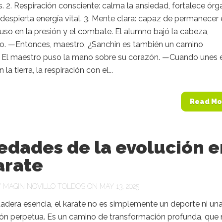
. 2. Respiración consciente: calma la ansiedad, fortalece ór
 despierta energía vital. 3. Mente clara: capaz de permanecer
uso en la presión y el combate. El alumno bajó la cabeza,
. —Entonces, maestro, ¿Sanchin es también un camino
l? El maestro puso la mano sobre su corazón. —Cuando unes 
la tierra, la respiración con el...
Read Mo
edades de la evolución e
arate
Y
MAGIN NOVILLO TOLDOS
ON MAY 13, 2025
adera esencia, el karate no es simplemente un deporte ni un
ón perpetua. Es un camino de transformación profunda, que