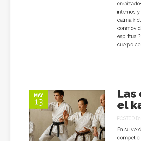
enraizados
internos y
calma incl
conmovido
espiritua
cuerpo con 
Las 
MAY
13
el k
POSTED B
En su verd
competici