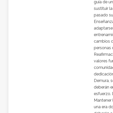
guía de un
sustituir 
pasado su
Enseñanza 
adaptarse
entrenamie
cambios d
personas d
Reafirmac
valores fu
comunidad 
dedicación
Demura, s
deberán en
esfuerzo. 
Mantener l
una era do