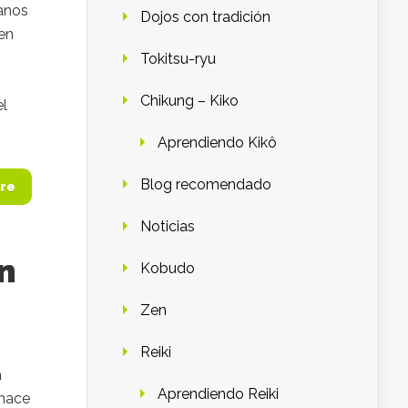
ganos
Dojos con tradición
 en
Tokitsu-ryu
Chikung – Kiko
el
Aprendiendo Kikô
Blog recomendado
re
Noticias
n
Kobudo
Zen
Reiki
a
Aprendiendo Reiki
 nace