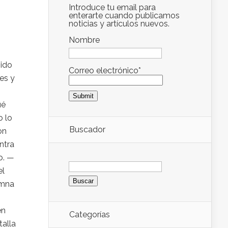
Introduce tu email para
enterarte cuando publicamos
noticias y artículos nuevos.
Nombre
nido
Correo electrónico*
es y
ué
o lo
Buscador
on
ntra
o. —
Buscar:
el
umna
en
Categorías
talla