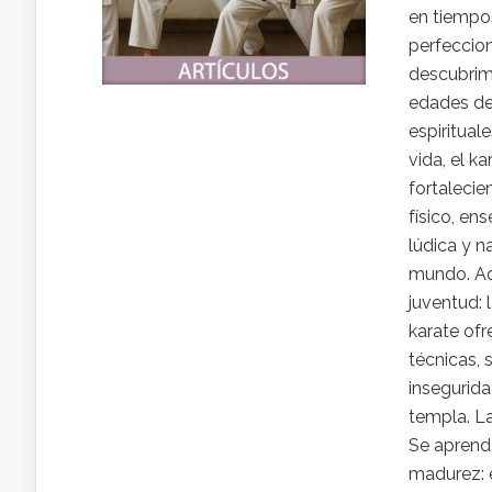
en tiempo
perfeccio
descubrimo
edades de
espiritual
vida, el k
fortalecie
físico, en
lúdica y n
mundo. Aqu
juventud: 
karate ofr
técnicas, s
insegurida
templa. La
Se aprende
madurez: e