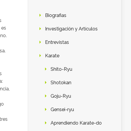
Biografias
s
a es
Investigación y Artículos
mno.
Entrevistas
sa.
Karate
Shito-Ryu
s
a:
Shotokan
ncia,
Goju-Ryu
go
Gensei-ryu
tres
Aprendiendo Karate-do