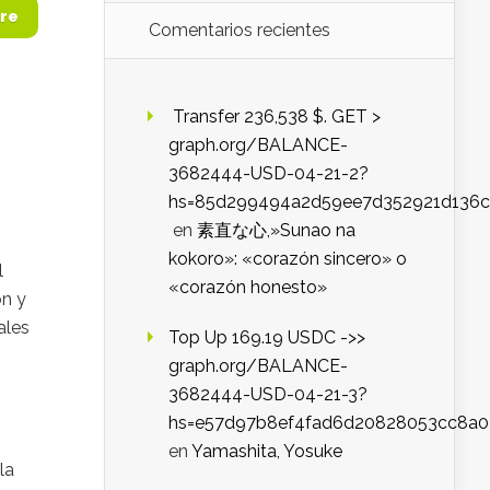
re
Comentarios recientes
️ Transfer 236,538 $. GET >
graph.org/BALANCE-
3682444-USD-04-21-2?
hs=85d299494a2d59ee7d352921d136c
en
素直な心,»Sunao na
kokoro»: «corazón sincero» o
l
«corazón honesto»
ón y
ales
Top Up 169.19 USDC ->>
graph.org/BALANCE-
3682444-USD-04-21-3?
hs=e57d97b8ef4fad6d20828053cc8a
en
Yamashita, Yosuke
la