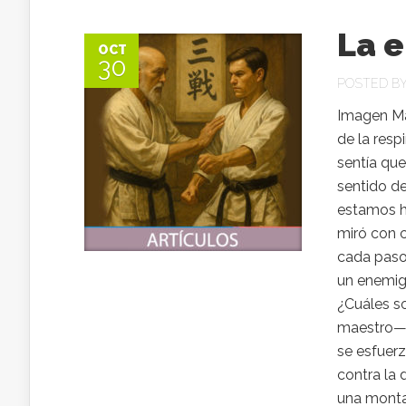
La 
OCT
30
POSTED B
Imagen Mag
de la resp
sentía que
sentido de
estamos h
miró con 
cada paso.
un enemigo
¿Cuáles s
maestro—. 
se esfuerz
contra la 
una monta