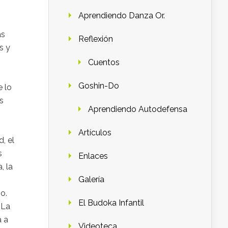
Aprendiendo Danza Or.
as
Reflexión
s y
Cuentos
Goshin-Do
e lo
s
Aprendiendo Autodefensa
Artículos
, el
s
Enlaces
, la
Galería
o.
El Budoka Infantil
 La
a a
Videoteca