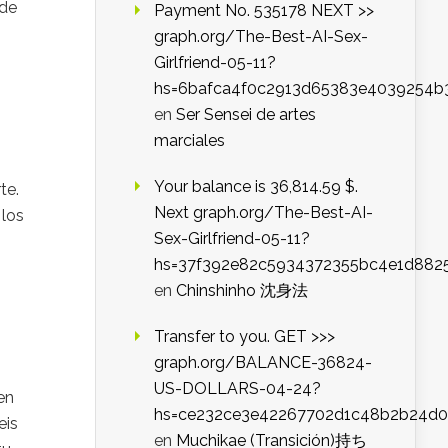
ede
Payment No. 535178 NEXT >>
graph.org/The-Best-AI-Sex-
Girlfriend-05-11?
hs=6bafca4f0c2913d65383e4039254b
en
Ser Sensei de artes
marciales
Your balance is 36,814.59 $.
te.
Next graph.org/The-Best-AI-
 los
Sex-Girlfriend-05-11?
hs=37f392e82c5934372355bc4e1d882
en
Chinshinho 沈身法
Transfer to you. GET >>>
graph.org/BALANCE-36824-
US-DOLLARS-04-24?
en
hs=ce232ce3e42267702d1c48b2b24d
eis
en
Muchikae (Transición)持ち