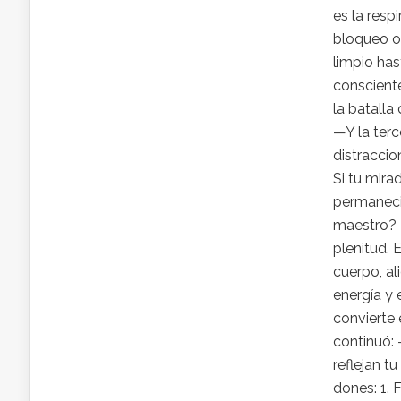
es la resp
bloqueo o 
limpio has
consciente
la batalla
—Y la terc
distraccio
Si tu mira
permaneció
maestro? 
plenitud. 
cuerpo, ali
energía y 
convierte 
continuó: 
reflejan tu
dones: 1. 