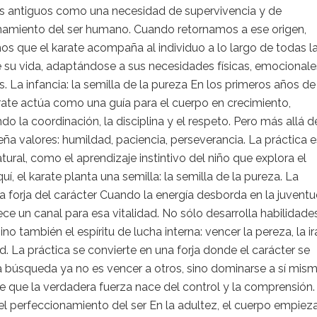
s antiguos como una necesidad de supervivencia y de
namiento del ser humano. Cuando retornamos a ese origen,
s que el karate acompaña al individuo a lo largo de todas l
 su vida, adaptándose a sus necesidades físicas, emocionale
es. La infancia: la semilla de la pureza En los primeros años de
arate actúa como una guía para el cuerpo en crecimiento,
ndo la coordinación, la disciplina y el respeto. Pero más allá d
seña valores: humildad, paciencia, perseverancia. La práctica e
atural, como el aprendizaje instintivo del niño que explora el
í, el karate planta una semilla: la semilla de la pureza. La
la forja del carácter Cuando la energía desborda en la juventud
ece un canal para esa vitalidad. No sólo desarrolla habilidade
ino también el espíritu de lucha interna: vencer la pereza, la ira
d. La práctica se convierte en una forja donde el carácter se
 búsqueda ya no es vencer a otros, sino dominarse a sí mism
 que la verdadera fuerza nace del control y la comprensión.
l perfeccionamiento del ser En la adultez, el cuerpo empiez