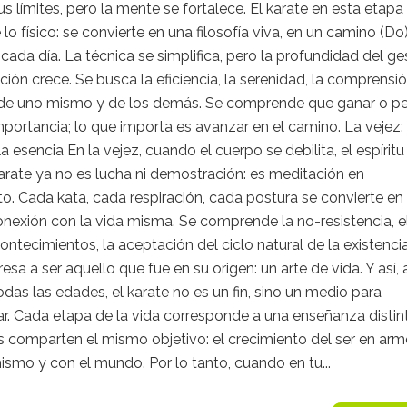
s límites, pero la mente se fortalece. El karate en esta etapa
 lo físico: se convierte en una filosofía viva, en un camino (Do
 cada día. La técnica se simplifica, pero la profundidad del ge
nción crece. Se busca la eficiencia, la serenidad, la comprensi
de uno mismo y de los demás. Se comprende que ganar o pe
mportancia; lo que importa es avanzar en el camino. La vejez: 
la esencia En la vejez, cuando el cuerpo se debilita, el espíritu
karate ya no es lucha ni demostración: es meditación en
. Cada kata, cada respiración, cada postura se convierte en
nexión con la vida misma. Se comprende la no-resistencia, el 
ontecimientos, la aceptación del ciclo natural de la existencia
resa a ser aquello que fue en su origen: un arte de vida. Y así, 
odas las edades, el karate no es un fin, sino un medio para
r. Cada etapa de la vida corresponde a una enseñanza distin
 comparten el mismo objetivo: el crecimiento del ser en arm
smo y con el mundo. Por lo tanto, cuando en tu...