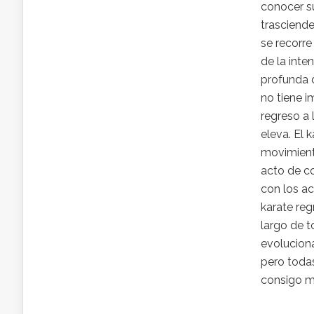
conocer su
trasciende
se recorre
de la inte
profunda 
no tiene i
regreso a 
eleva. El 
movimiento
acto de co
con los ac
karate reg
largo de t
evoluciona
pero todas
consigo mi