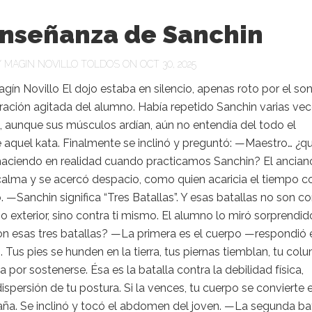
enseñanza de Sanchin
Y
MAGIN NOVILLO TOLDOS
ON OCT 30, 2025
ín Novillo El dojo estaba en silencio, apenas roto por el so
iración agitada del alumno. Había repetido Sanchin varias vec
, aunque sus músculos ardían, aún no entendía del todo el
 aquel kata. Finalmente se inclinó y preguntó: —Maestro… ¿q
aciendo en realidad cuando practicamos Sanchin? El ancian
calma y se acercó despacio, como quien acaricia el tiempo c
 —Sanchin significa “Tres Batallas”. Y esas batallas no son co
 exterior, sino contra ti mismo. El alumno lo miró sorprendid
on esas tres batallas? —La primera es el cuerpo —respondió 
Tus pies se hunden en la tierra, tus piernas tiemblan, tu col
a por sostenerse. Ésa es la batalla contra la debilidad física,
dispersión de tu postura. Si la vences, tu cuerpo se convierte 
ña. Se inclinó y tocó el abdomen del joven. —La segunda ba