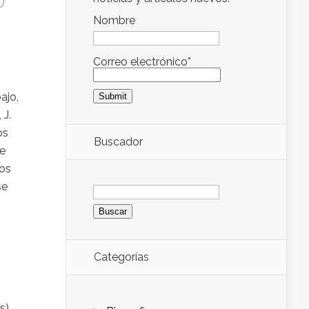
0
Nombre
Correo electrónico*
ajo,
 J.
os
Buscador
de
dos
Buscar:
se
Categorías
s)