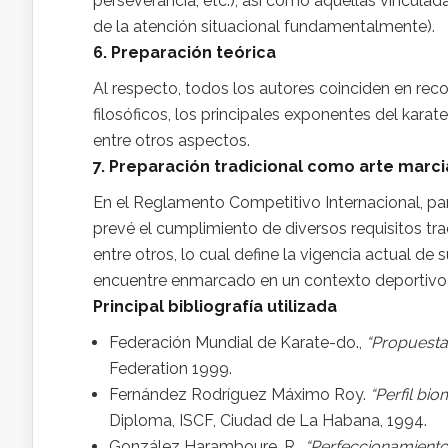
perseverancia, etc.), así como aquellas vincula
de la atención situacional fundamentalmente).
6. Preparación teórica
Al respecto, todos los autores coinciden en reco
filosóficos, los principales exponentes del kara
entre otros aspectos.
7. Preparación tradicional como arte marci
En el Reglamento Competitivo Internacional, pa
prevé el cumplimiento de diversos requisitos t
entre otros, lo cual define la vigencia actual d
encuentre enmarcado en un contexto deportivo
Principal bibliografía utilizada
Federación Mundial de Karate-do.,
“Propuesta
Federation 1999.
Fernández Rodríguez Máximo Roy.
“Perfil bi
Diploma, ISCF, Ciudad de La Habana, 1994.
González Haramboure, R.,
“Perfeccionamiento