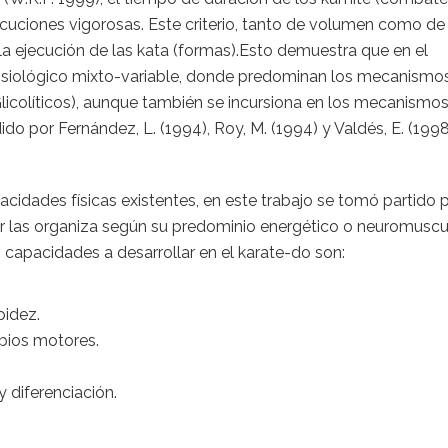
ecuciones vigorosas. Este criterio, tanto de volumen como de
a ejecución de las kata (formas).Esto demuestra que en el
isiológico mixto-variable, donde predominan los mecanismo
licolíticos), aunque también se incursiona en los mecanismo
ido por Fernández, L. (1994), Roy, M. (1994) y Valdés, E. (1998
acidades físicas existentes, en este trabajo se tomó partido p
utor las organiza según su predominio energético o neuromuscu
 capacidades a desarrollar en el karate-do son:
.
pidez.
bios motores.
y diferenciación.