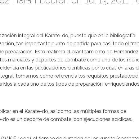
lez Harambouren
on Jul 13, 2011 |
ización integral del Karate-do, puesto que en la bibliografía
ación, tan importante punto de partida para casi todo el trab
s de preparación. Esto reafirma el planteamiento de Hernández,
s artes marciales y deportes de combate como uno de los men
dencia en las publicaciones científicas por lo cual, en aras 
integral, tomamos como referencia los requisitos prestableci
ridos a cada uno de los tipos de preparación, enriqueciéndo
plicar en el Karate-do, así como las múltiples formas de
te-do es un deporte de combate, con ejecuciones acíclicas.
(W.K.F. 1999), el tiempo de duración de los kumite (combate