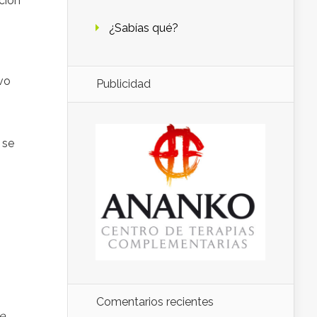
ción
¿Sabías qué?
ivo
Publicidad
 se
Comentarios recientes
e