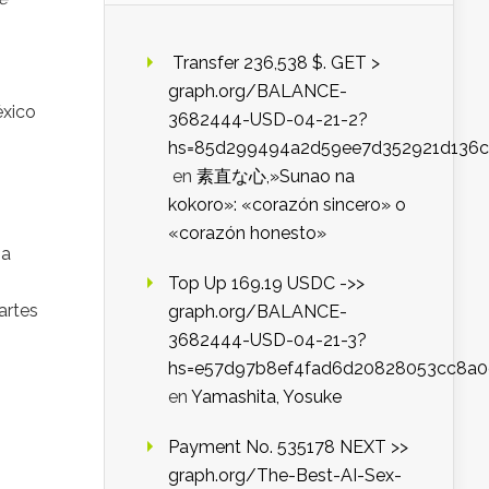
️ Transfer 236,538 $. GET >
graph.org/BALANCE-
éxico
3682444-USD-04-21-2?
hs=85d299494a2d59ee7d352921d136c
en
素直な心,»Sunao na
kokoro»: «corazón sincero» o
«corazón honesto»
na
Top Up 169.19 USDC ->>
artes
graph.org/BALANCE-
3682444-USD-04-21-3?
hs=e57d97b8ef4fad6d20828053cc8a
en
Yamashita, Yosuke
Payment No. 535178 NEXT >>
graph.org/The-Best-AI-Sex-