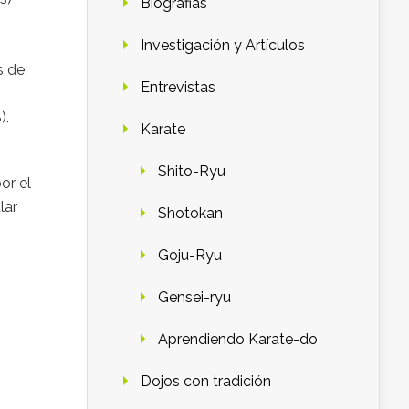
Biografias
Investigación y Artículos
s de
Entrevistas
s
).
Karate
Shito-Ryu
or el
lar
Shotokan
Goju-Ryu
Gensei-ryu
Aprendiendo Karate-do
Dojos con tradición