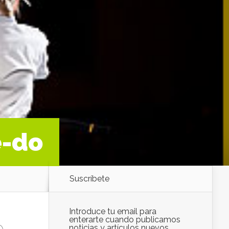
e-do
Suscríbete
Introduce tu email para
enterarte cuando publicamos
noticias y artículos nuevos.