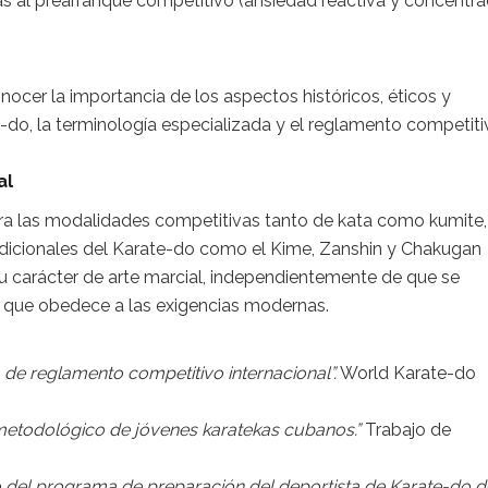
das al prearranque competitivo (ansiedad reactiva y concentra
nocer la importancia de los aspectos históricos, éticos y
te-do, la terminología especializada y el reglamento competit
al
ra las modalidades competitivas tanto de kata como kumite,
radicionales del Karate-do como el Kime, Zanshin y Chakugan
e su carácter de arte marcial, independientemente de que se
 que obedece a las exigencias modernas.
 de reglamento competitivo internacional”.
World Karate-do
ometodológico de jóvenes karatekas cubanos.”
Trabajo de
 del programa de preparación del deportista de Karate-do d