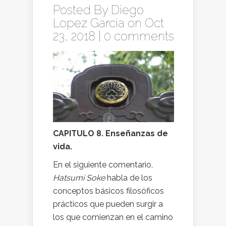
Posted By
Diego
Lopez Garcia
on Oct
23, 2018 |
0 comments
CAPITULO 8. Enseñanzas de
vida.
En el siguiente comentario,
Hatsumi Soke
habla de los
conceptos básicos filosóficos
prácticos que pueden surgir a
los que comienzan en el camino