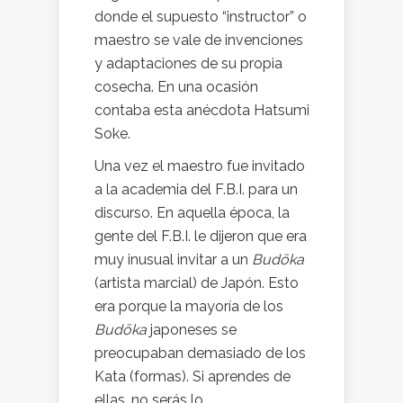
donde el supuesto “instructor” o
maestro se vale de invenciones
y adaptaciones de su propia
cosecha. En una ocasión
contaba esta anécdota Hatsumi
Soke.
Una vez el maestro fue invitado
a la academia del F.B.I. para un
discurso. En aquella época, la
gente del F.B.I. le dijeron que era
muy inusual invitar a un
Budōka
(artista marcial) de Japón. Esto
era porque la mayoría de los
Budōka
japoneses se
preocupaban demasiado de los
Kata (formas). Si aprendes de
ellas, no serás lo