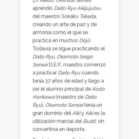
En
Aikidō
,
Ueshiba Sensei
,
aprendió
Daito Ryu Aikijujutsu
del maestro Sokaku
Takeda
,
creando un arte de paz y de
armonía como el que se
practica en muchos
Dōjō
.
Todavía se sigue practicando el
Daito Ryu
,
Okamoto Seigo
Sensei
D.E.P., maestro comenzó
a practicar
Daito Ryu
cuando
tenía 37 años de edad y llego a
ser el alumno principal de
Kodo
Horikawa
(maestro de
Daito
Ryu
),
Okamoto Sensei
tenía un
gran dominio del
Aiki
y
Aiki
es la
utilización marcial del
Budō
, sin
convertirse en deporte.