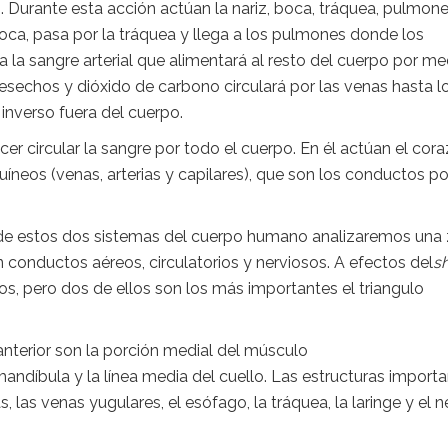
. Durante esta acción actúan la nariz, boca, tráquea, pulmone
 boca, pasa por la tráquea y llega a los pulmones donde los
 la sangre arterial que alimentará al resto del cuerpo por me
 desechos y dióxido de carbono circulará por las venas hasta l
inverso fuera del cuerpo.
er circular la sangre por todo el cuerpo. En él actúan el cora
íneos (venas, arterias y capilares), que son los conductos po
 de estos dos sistemas del cuerpo humano analizaremos una
conductos aéreos, circulatorios y nerviosos. A efectos del
s
ulos, pero dos de ellos son los más importantes el triangulo
anterior son la porción medial del músculo
mandíbula y la línea media del cuello. Las estructuras import
, las venas yugulares, el esófago, la tráquea, la laringe y el n