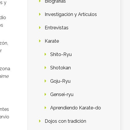
Biografias
s y
Investigación y Artículos
dio
os
Entrevistas
Karate
zón,
r
Shito-Ryu
Shotokan
 zona
hime
Goju-Ryu
Gensei-ryu
Aprendiendo Karate-do
antes
ervio
Dojos con tradición