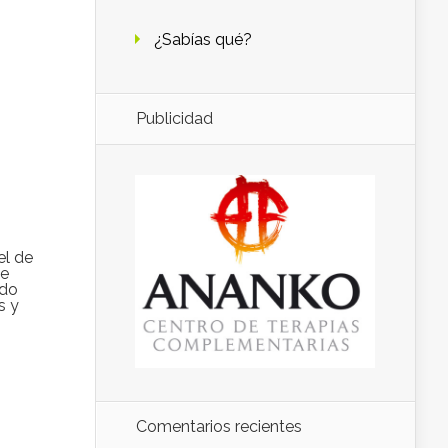
¿Sabías qué?
Publicidad
el de
de
ido
s y
Comentarios recientes