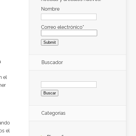
Nombre
Correo electrónico*
a
Buscador
n el
Buscar:
ner
Categorías
uando
os el