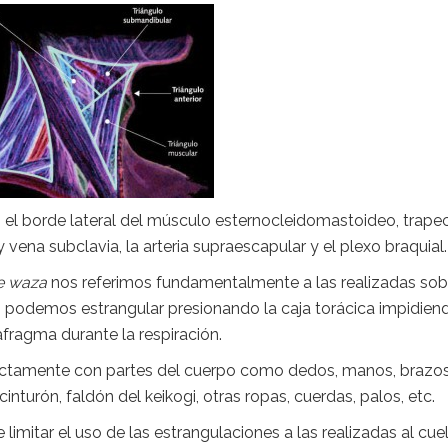
on el borde lateral del músculo esternocleidomastoideo, trapec
 y vena subclavia, la arteria supraescapular y el plexo braquial.
e waza
nos referimos fundamentalmente a las realizadas sob
n podemos estrangular presionando la caja torácica impidiend
fragma durante la respiración.
rectamente con partes del cuerpo como dedos, manos, brazos
nturón, faldón del keikogi, otras ropas, cuerdas, palos, etc.
limitar el uso de las estrangulaciones a las realizadas al cuel