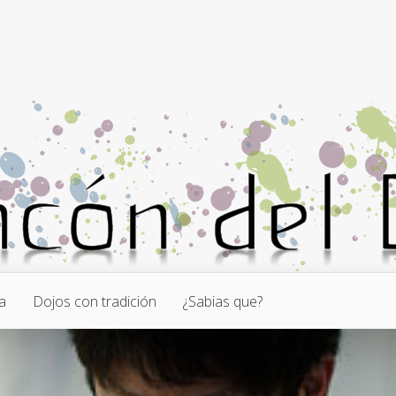
a
Dojos con tradición
¿Sabias que?