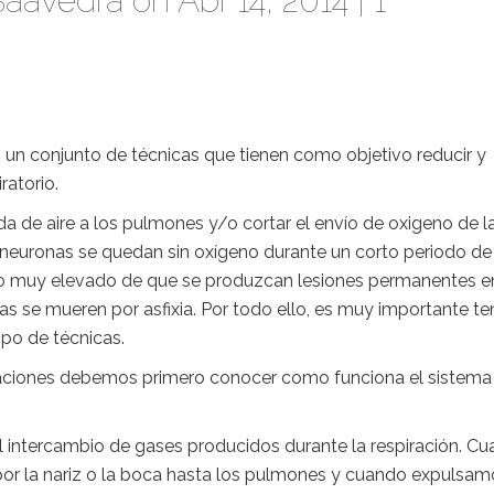
Saavedra
on Abr 14, 2014 |
1
 un conjunto de técnicas que tienen como objetivo reducir y
ratorio.
da de aire a los pulmones y/o cortar el envío de oxigeno de l
s neuronas se quedan sin oxígeno durante un corto periodo de
esgo muy elevado de que se produzcan lesiones permanentes e
as se mueren por asfixia. Por todo ello, es muy importante te
ipo de técnicas.
laciones debemos primero conocer como funciona el sistema
 el intercambio de gases producidos durante la respiración. C
por la nariz o la boca hasta los pulmones y cuando expulsam