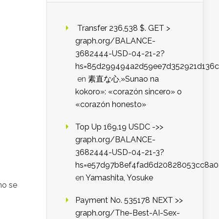
️ Transfer 236,538 $. GET >
graph.org/BALANCE-
3682444-USD-04-21-2?
hs=85d299494a2d59ee7d352921d136c
en
素直な心,»Sunao na
kokoro»: «corazón sincero» o
«corazón honesto»
Top Up 169.19 USDC ->>
graph.org/BALANCE-
3682444-USD-04-21-3?
hs=e57d97b8ef4fad6d20828053cc8a
en
Yamashita, Yosuke
no se
Payment No. 535178 NEXT >>
graph.org/The-Best-AI-Sex-