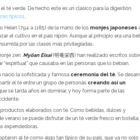
el té verde. De hecho este es un clásico para la digestión
ces típicos
.
do Heian (794 a 1185) de la mano de los
monjes japoneses
r el cultivo en el país nipón. Aunque al principio era una be
umida por las clases más privilegiadas.
 monje zen
Myōan Eisai
(明菴栄西) han realizado escritos sobre
 “espiritual” que causaba en las personas que lo bebían.
 nació la sofisticada y famosa
ceremonia del té
. Se desarr
artir el té entre un grupo de personas
creando así un
 que se tarda años en dominar, y hoy forma parte de las
cidente.
e productos elaborados con té. Como bebidas, dulces y
de verano se puede disfrutar de un té verde fresco en botella
as expendedoras.
optaron al té como algo tan típico de su país, que ya no solo