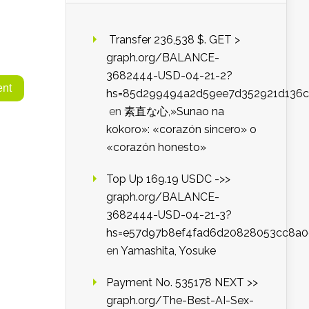
️ Transfer 236,538 $. GET >
graph.org/BALANCE-
3682444-USD-04-21-2?
hs=85d299494a2d59ee7d352921d136c
en
素直な心,»Sunao na
kokoro»: «corazón sincero» o
«corazón honesto»
Top Up 169.19 USDC ->>
graph.org/BALANCE-
3682444-USD-04-21-3?
hs=e57d97b8ef4fad6d20828053cc8a
en
Yamashita, Yosuke
Payment No. 535178 NEXT >>
graph.org/The-Best-AI-Sex-