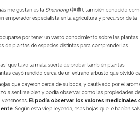
 más me gustan es la
Shennong
(神農), también conocido co
 un emperador especialista en la agricultura y precursor de la
ocuparse por tener un vasto conocimiento sobre las plantas
os de plantas de especies distintas para comprender las
 así que tuvo la mala suerte de probar también plantas
antas cayó rendido cerca de un extraño arbusto que olvidó ca
ojas que cayeron cerca de su boca, y cautivado por el arom
 a sentirse bien y podía observar como las propiedades d
as venenosas.
El podía observar los valores medicinales 
rente
. Según esta vieja leyenda, esas hojas que le habían sa