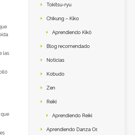
Tokitsu-ryu
Chikung – Kiko
que
Aprendiendo Kikô
bida
Blog recomendado
 las
Noticias
olló
Kobudo
Zen
Reiki
, que
Aprendiendo Reiki
Aprendiendo Danza Or.
 es