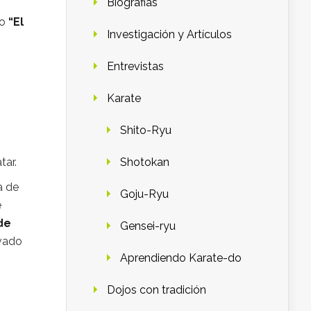
Biografias
mo
“El
Investigación y Artículos
Entrevistas
Karate
Shito-Ryu
Shotokan
tar.
a de
Goju-Ryu
e
de
Gensei-ryu
lvado
Aprendiendo Karate-do
Dojos con tradición