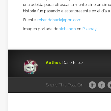
una bebida para refrescar la mente, sino un símb
historia fue pasando a estar presente en el día a
Fuente:
mirandohaciajapon.com
Imagen portada de
xiehanxin
en
Pixabay
Author:
Dario Britez
Share This Post On