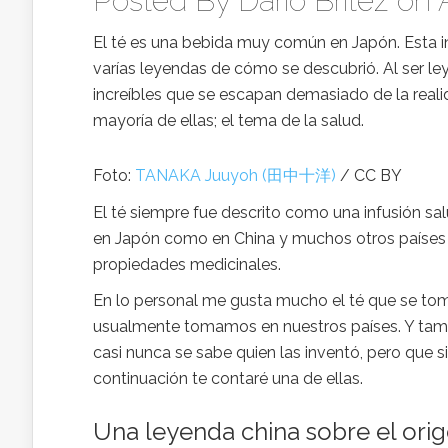
Posted By
Dario Britez
on A
El té es una bebida muy común en Japón. Esta in
varías leyendas de cómo se descubrió. Al ser l
increíbles que se escapan demasiado de la reali
mayoría de ellas; el tema de la salud.
Foto:
TANAKA Juuyoh (田中十洋)
/ CC BY
El té siempre fue descrito como una infusión sa
en Japón como en China y muchos otros países
propiedades medicinales.
En lo personal me gusta mucho el té que se tom
usualmente tomamos en nuestros países. Y tambié
casi nunca se sabe quien las inventó, pero que 
continuación te contaré una de ellas.
Una leyenda china sobre el orig