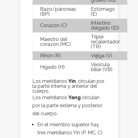
grueso (IG)
Bazo/páncreas
Estómago
(BP)
(E)
Intestino
Corazón (C)
delgado (ID)
Triple
Maestro del
recalentador
corazón (MC)
(TR)
Riñón (R)
Vejiga (V)
Vesícula
Hígado (H)
biliar (VB)
Los meridianos
Yin
, circulan por
la parte interna y anterior del
cuerpo.
Los meridianos
Yang
circulan
por la parte externa y posterior
del cuerpo.
En el miembro superior hay
tres meridianos Yin (P, MC, C)