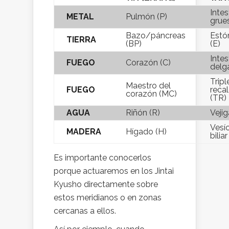
Intes
METAL
Pulmón (P)
grues
Bazo/páncreas
Est
TIERRA
(BP)
(E)
Intes
FUEGO
Corazón (C)
delg
Tripl
Maestro del
FUEGO
reca
corazón (MC)
(TR)
AGUA
Riñón (R)
Vejig
Vesí
MADERA
Hígado (H)
bilia
Es importante conocerlos
porque actuaremos en los Jintai
Kyusho directamente sobre
estos meridianos o en zonas
cercanas a ellos.