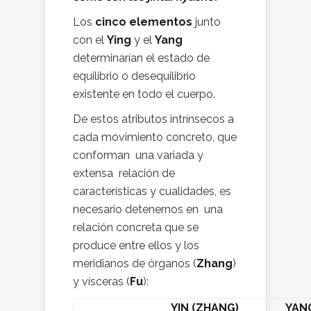
Los
cinco elementos
junto
con el
Ying
y el
Yang
determinarían el estado de
equilibrio o desequilibrio
existente en todo el cuerpo.
De estos atributos intrínsecos a
cada movimiento concreto, que
conforman una variada y
extensa relación de
características y cualidades, es
necesario detenernos en una
relación concreta que se
produce entre ellos y los
meridianos de órganos (
Zhang
)
y vísceras (
Fu
):
YIN (ZHANG)
YANG