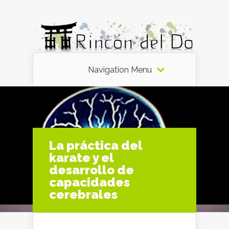
Navigation Menu
La práctica del
karate y el
desarrollo de
capacidades
cerebrales