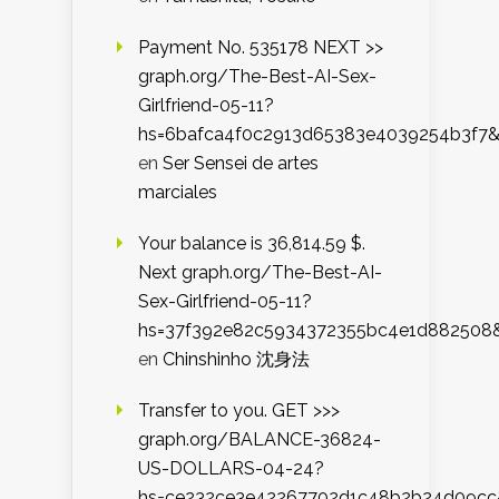
Payment No. 535178 NEXT >>
graph.org/The-Best-AI-Sex-
Girlfriend-05-11?
hs=6bafca4f0c2913d65383e4039254b3f7
en
Ser Sensei de artes
marciales
Your balance is 36,814.59 $.
Next graph.org/The-Best-AI-
Sex-Girlfriend-05-11?
hs=37f392e82c5934372355bc4e1d882508
en
Chinshinho 沈身法
Transfer to you. GET >>>
graph.org/BALANCE-36824-
US-DOLLARS-04-24?
hs=ce232ce3e42267702d1c48b2b24d09cc