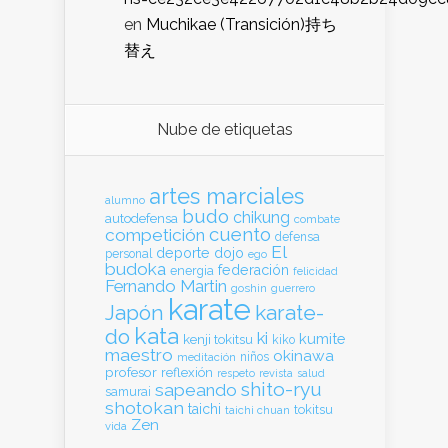
en
Muchikae (Transición)持ち
替え
Nube de etiquetas
artes marciales
alumno
budo
chikung
autodefensa
combate
cuento
competición
defensa
El
deporte
dojo
personal
ego
budoka
federación
energia
felicidad
Fernando Martin
goshin
guerrero
karate
Japón
karate-
kata
do
ki
kumite
kenji tokitsu
kiko
maestro
okinawa
meditación
niños
profesor
reflexión
respeto
revista
salud
shito-ryu
sapeando
samurai
shotokan
taichi
tokitsu
taichi chuan
Zen
vida