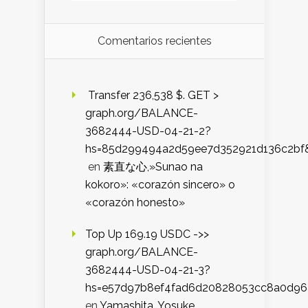
Comentarios recientes
️ Transfer 236,538 $. GET >
graph.org/BALANCE-
3682444-USD-04-21-2?
hs=85d299494a2d59ee7d352921d136c2bf
en
素直な心,»Sunao na
kokoro»: «corazón sincero» o
«corazón honesto»
Top Up 169.19 USDC ->>
graph.org/BALANCE-
3682444-USD-04-21-3?
hs=e57d97b8ef4fad6d20828053cc8a0d9
en
Yamashita, Yosuke