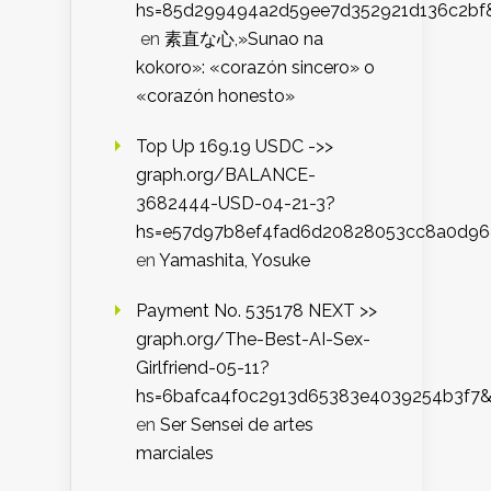
hs=85d299494a2d59ee7d352921d136c2bf
en
素直な心,»Sunao na
kokoro»: «corazón sincero» o
«corazón honesto»
Top Up 169.19 USDC ->>
graph.org/BALANCE-
3682444-USD-04-21-3?
hs=e57d97b8ef4fad6d20828053cc8a0d9
en
Yamashita, Yosuke
Payment No. 535178 NEXT >>
graph.org/The-Best-AI-Sex-
Girlfriend-05-11?
hs=6bafca4f0c2913d65383e4039254b3f7
en
Ser Sensei de artes
marciales