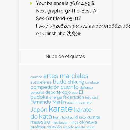
Your balance is 36,814.59 $.
Next graph.org/The-Best-AI-
Sex-Girlfriend-05-11?
hs=37f392e82c5934372355bc4e1d882508
en
Chinshinho 沈身法
Nube de etiquetas
artes marciales
alumno
budo
chikung
autodefensa
combate
cuento
competición
defensa
El
deporte
dojo
personal
ego
budoka
federación
energia
felicidad
Fernando Martin
goshin
guerrero
karate
Japón
karate-
kata
do
ki
kumite
kenji tokitsu
kiko
maestro
okinawa
meditación
niños
profesor
reflexión
respeto
revista
salud