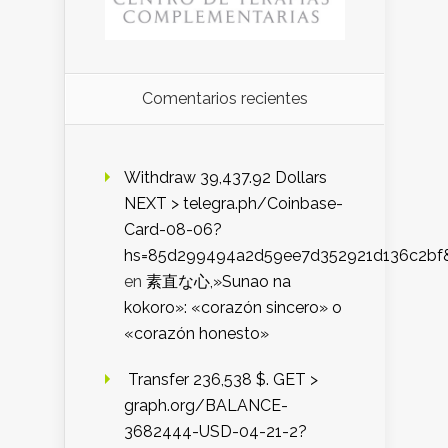
Comentarios recientes
Withdraw 39,437.92 Dollars
NEXT > telegra.ph/Coinbase-
Card-08-06?
hs=85d299494a2d59ee7d352921d136c2bf
en
素直な心,»Sunao na
kokoro»: «corazón sincero» o
«corazón honesto»
️ Transfer 236,538 $. GET >
graph.org/BALANCE-
3682444-USD-04-21-2?