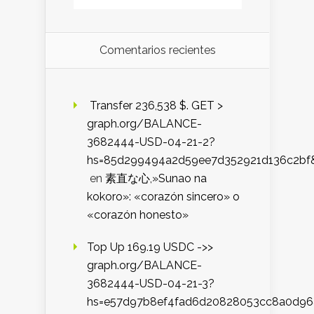
Comentarios recientes
️ Transfer 236,538 $. GET >
graph.org/BALANCE-
3682444-USD-04-21-2?
hs=85d299494a2d59ee7d352921d136c2bf
en
素直な心,»Sunao na
kokoro»: «corazón sincero» o
«corazón honesto»
Top Up 169.19 USDC ->>
graph.org/BALANCE-
3682444-USD-04-21-3?
hs=e57d97b8ef4fad6d20828053cc8a0d9