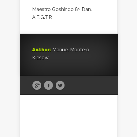
Maestro Goshindo 8º Dan.
A.E.G.T.R
Author:
Manuel Montero
Kiesow