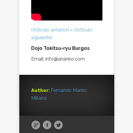
(Artículo anterior)
–
(Artículo
siguiente)
Dojo Tokitsu-ryu Burgos
Email: info@ananko.com
Author:
Fernando Martín
Millana