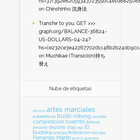
hs=37f392e82c5934372355bc4e1d882508
en
Chinshinho 沈身法
Transfer to you. GET >>>
graph.org/BALANCE-36824-
US-DOLLARS-04-24?
hs=ce232ce3e42267702d1c48b2b24d09cc
en
Muchikae (Transición)持ち
替え
Nube de etiquetas
artes marciales
alumno
budo
chikung
autodefensa
combate
cuento
competición
defensa
El
deporte
dojo
personal
ego
budoka
federación
energia
felicidad
Fernando Martin
goshin
guerrero