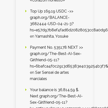
«corazón honesto»
Top Up 169.19 USDC ->>
graph.org/BALANCE-
3682444-USD-04-21-3?
hs=e57d97b8ef4fad6d20828053cc8a0d9
en
Yamashita, Yosuke
Payment No. 535178 NEXT >>
graph.org/The-Best-AI-Sex-
Girlfriend-05-11?
hs=6bafca4f0c2913d65383e4039254b3f7
en
Ser Sensei de artes
marciales
Your balance is 36,814.59 $.
Next graph.org/The-Best-AI-
Sex-Girlfriend-05-11?