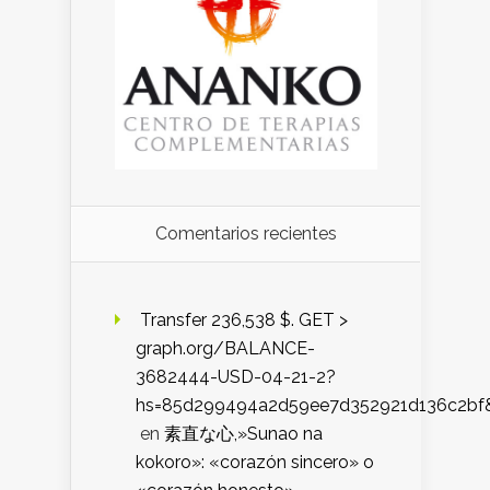
Comentarios recientes
️ Transfer 236,538 $. GET >
graph.org/BALANCE-
3682444-USD-04-21-2?
hs=85d299494a2d59ee7d352921d136c2bf
en
素直な心,»Sunao na
kokoro»: «corazón sincero» o