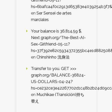
Girlfriend-05-11?
hs=6bafca4f0c2913d65383e4039254b3f7
en
Ser Sensei de artes
marciales
Your balance is 36,814.59 $.
Next graph.org/The-Best-AI-
Sex-Girlfriend-05-11?
hs=37f392e82c5934372355bc4e1d882508
en
Chinshinho 沈身法
Transfer to you. GET >>>
graph.org/BALANCE-36824-
US-DOLLARS-04-24?
hs=ce232ce3e42267702d1c48b2b24d09cc
en
Muchikae (Transición)持ち
替え