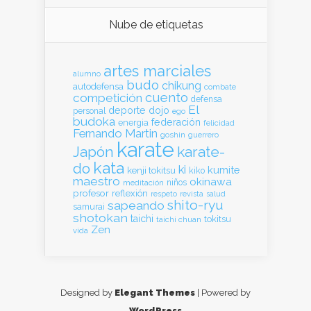
Nube de etiquetas
artes marciales
alumno
budo
chikung
autodefensa
combate
cuento
competición
defensa
El
deporte
dojo
personal
ego
budoka
federación
energia
felicidad
Fernando Martin
goshin
guerrero
karate
Japón
karate-
kata
do
ki
kumite
kenji tokitsu
kiko
maestro
okinawa
meditación
niños
profesor
reflexión
respeto
revista
salud
shito-ryu
sapeando
samurai
shotokan
taichi
tokitsu
taichi chuan
Zen
vida
Designed by
Elegant Themes
| Powered by
WordPress