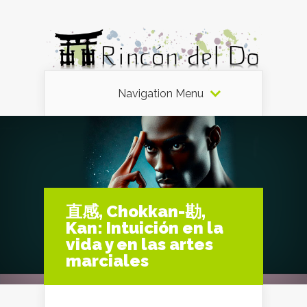
Navigation Menu
直感, Chokkan-勘,
Kan: Intuición en la
vida y en las artes
marciales