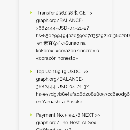
️ Transfer 236,538 $. GET >
graph.org/BALANCE-
3682444-USD-04-21-2?
hs=85d299494a2d59ee7d352921d136c2bf
en
素直な心,»Sunao na
kokoro»: «corazón sincero» o
«corazón honesto»
Top Up 169.19 USDC ->>
graph.org/BALANCE-
3682444-USD-04-21-3?
hs=e57d97b8ef4fad6d20828053cc8a0d9
en
Yamashita, Yosuke
Payment No. 535178 NEXT >>
graph.org/The-Best-AI-Sex-