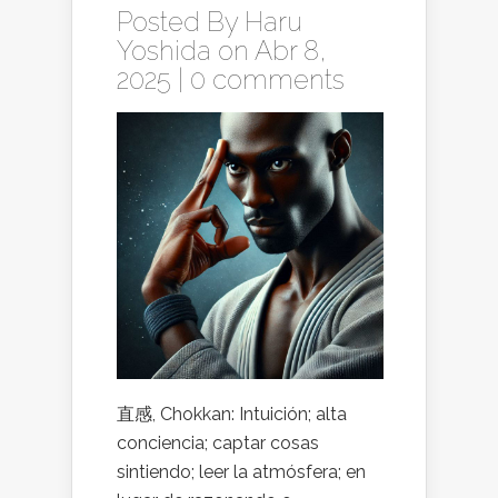
Posted By
Haru
Yoshida
on Abr 8,
2025 |
0 comments
直感, Chokkan: Intuición; alta
conciencia; captar cosas
sintiendo; leer la atmósfera; en