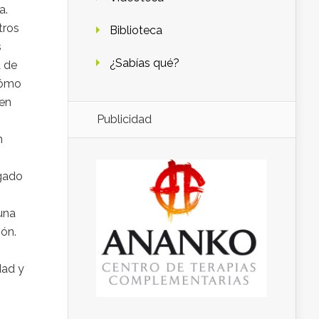
a.
tros
Biblioteca
s
¿Sabías qué?
a de
¿Cómo
 en
Publicidad
n
lgado
una
ión.
dad y