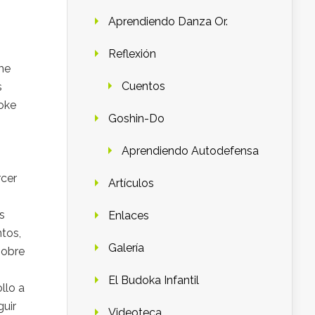
Aprendiendo Danza Or.
Reflexión
me
Cuentos
s
oke
Goshin-Do
Aprendiendo Autodefensa
rcer
Artículos
s
Enlaces
tos,
Galería
sobre
El Budoka Infantil
llo a
guir
Videoteca