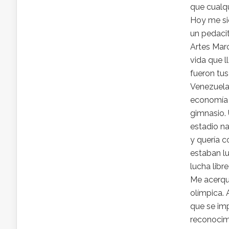
que cualqu
Hoy me sie
un pedacit
Artes Marc
vida que l
fueron tu
Venezuela
economía 
gimnasio. 
estadio n
y quería c
estaban l
lucha libr
Me acerqué
olímpica. 
que se imp
reconocimi