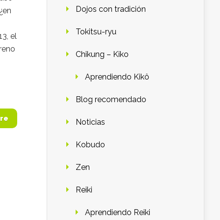
Dojos con tradición
¿en
Tokitsu-ryu
3, el
reno
Chikung – Kiko
Aprendiendo Kikô
Blog recomendado
re
Noticias
Kobudo
Zen
Reiki
Aprendiendo Reiki