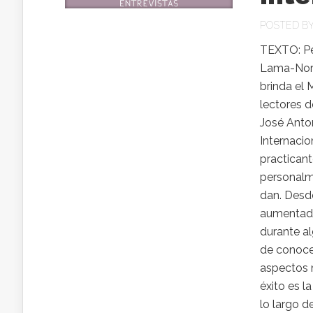
POSTED B
TEXTO: Pe
Lama-Nori
brinda el 
lectores 
José Anton
Internacio
practicant
personalm
dan. Desde
aumentada
durante a
de conoce
aspectos 
éxito es l
lo largo d