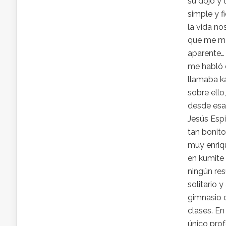
su dojo y 
simple y f
la vida no
que me mar
aparente…
me habló d
llamaba ka
sobre ell
desde esa
Jesús Espi
tan bonit
muy enriq
en kumite
ningún re
solitario 
gimnasio d
clases. E
único prof