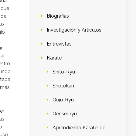
ona
 que
Biografias
vos
lo
Investigación y Artículos
gio
Entrevistas
ar
car
Karate
estro
mundo
Shito-Ryu
etapa
Shotokan
o más
Goju-Ryu
er
Gensei-ryu
as
o
Aprendiendo Karate-do
puso