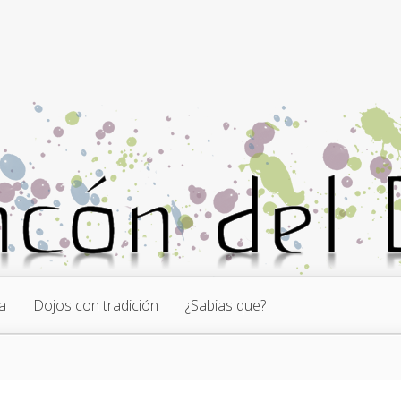
a
Dojos con tradición
¿Sabias que?