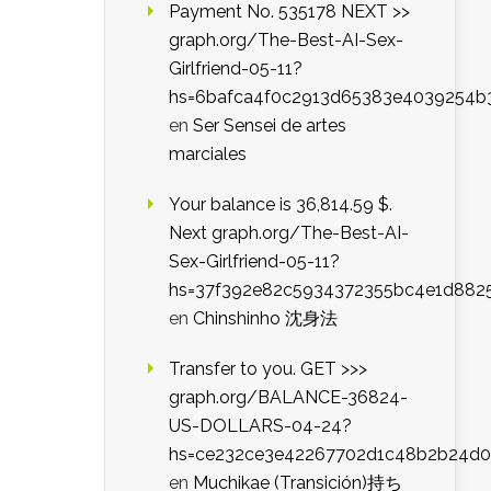
Payment No. 535178 NEXT >>
graph.org/The-Best-AI-Sex-
Girlfriend-05-11?
hs=6bafca4f0c2913d65383e4039254b
en
Ser Sensei de artes
marciales
Your balance is 36,814.59 $.
Next graph.org/The-Best-AI-
Sex-Girlfriend-05-11?
hs=37f392e82c5934372355bc4e1d882
en
Chinshinho 沈身法
Transfer to you. GET >>>
graph.org/BALANCE-36824-
US-DOLLARS-04-24?
hs=ce232ce3e42267702d1c48b2b24d
en
Muchikae (Transición)持ち