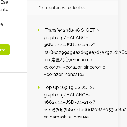
 Ese
Comentarios recientes
iento
re
️ Transfer 236,538 $. GET >
graph.org/BALANCE-
3682444-USD-04-21-2?
re
hs=85d299494a2d59ee7d352921d136c
en
素直な心,»Sunao na
kokoro»: «corazón sincero» o
«corazón honesto»
Top Up 169.19 USDC ->>
graph.org/BALANCE-
3682444-USD-04-21-3?
hs=e57d97b8ef4fad6d20828053cc8a
en
Yamashita, Yosuke