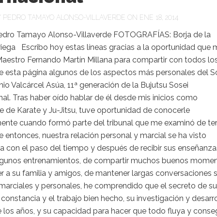
Y
PEDRO TAMAYO ALONSO-VILLAVERDE
ON ENE 18, 2014
dro Tamayo Alonso-Villaverde FOTOGRAFÍAS: Borja de la
ega Escribo hoy estas líneas gracias a la oportunidad que 
Maestro Fernando Martín Millana para compartir con todos lo
de esta página algunos de los aspectos más personales del S
io Valcárcel Asúa, 11ª generación de la Bujutsu Sosei
nal. Tras haber oído hablar de él desde mis inicios como
e de Karate y Ju-Jitsu, tuve oportunidad de conocerle
ente cuando formó parte del tribunal que me examinó de te
 entonces, nuestra relación personal y marcial se ha visto
 con el paso del tiempo y después de recibir sus enseñanza
lgunos entrenamientos, de compartir muchos buenos momen
r a su familia y amigos, de mantener largas conversaciones 
marciales y personales, he comprendido que el secreto de su
a constancia y el trabajo bien hecho, su investigación y desarro
e los años, y su capacidad para hacer que todo fluya y conse