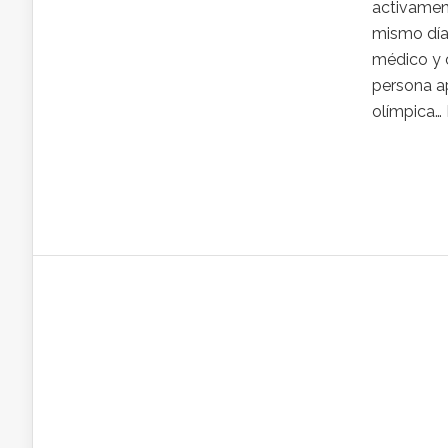
activament
mismo día 
médico y 
persona ap
olímpica… 