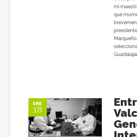
mi maestr
qué momen
brevemente
president
Marqueño,
seleccion
Guadalajar
Entr
ENE
18
Valc
Gen
Inte