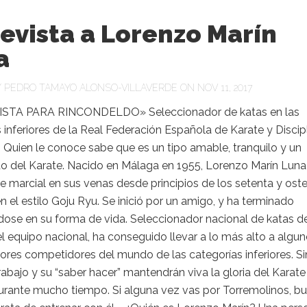
evista a Lorenzo Marín
a
Y
PEDRO TAMAYO ALONSO-VILLAVERDE
ON NOV 11, 2017
STA PARA RINCONDELDO» Seleccionador de katas en las
 inferiores de la Real Federación Española de Karate y Discip
Quien le conoce sabe que es un tipo amable, tranquilo y un
o del Karate. Nacido en Málaga en 1955, Lorenzo Marín Luna
rte marcial en sus venas desde principios de los setenta y ost
n el estilo Goju Ryu. Se inició por un amigo, y ha terminado
dose en su forma de vida. Seleccionador nacional de katas de
l equipo nacional, ha conseguido llevar a lo más alto a algu
ores competidores del mundo de las categorías inferiores. Si
rabajo y su “saber hacer” mantendrán viva la gloria del Karate
urante mucho tiempo. Si alguna vez vas por Torremolinos, b