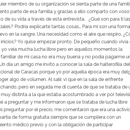
ier miembro de su organización se sienta parte de una famili
nto parte de esa familia y gracias a ello comparto con voso
o de su vida a través de esta entrevista. ¿Qué son para ti la
iales? Podría explicarte tantas cosas… Para mí son una form
levo en la sangre. Una necesidad como el aire que respiro. 
s inicios? Yo quise empezar pronto. De pequeño cuando vivía
 yo veía mucha lucha libre pero en aquellos momentos la
familiar de mi casa no era muy buena y no podía pagarme u
Un día un amigo me invitó a conocer la sala de halterofilia del
acional de Caracas porque yo por aquella época era muy de
oger algo de volumen. Al salir, vi que en la sala de enfrente
uchando, pero en seguida me di cuenta de que se trataba de 
e muy distinta a la que estaba acostumbrado a ver por televis
 a preguntar y me informaron que se trataba de lucha libre
Al preguntar por el precio, me comentaron que era una activi
artía de forma gratuita siempre que se cumpliera con un
ento médico previo y con la obligación de participar