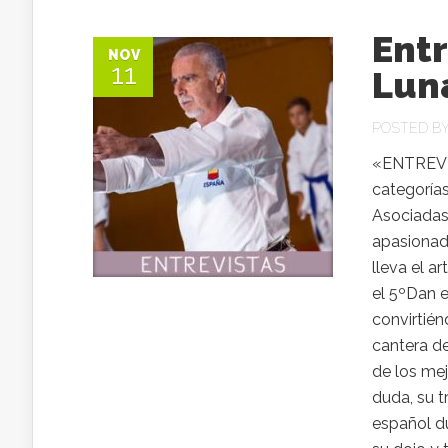
Entr
NOV
11
Lun
POSTED B
«ENTREVI
categorías
Asociadas 
apasionad
lleva el a
el 5ºDan e
convirtién
cantera de
de los mej
duda, su t
español d