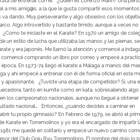
trata de entrenar con él. ¿Quién es Lorenzo Marín? Una pers
iel a mis amig@s, a la que le gusta compartir esos momentos
s va dando. Muy perseverante y algo obsesivo con los objeti
co. Algo introvertido y bastante tímido, aunque a veces no 
 ¿Cómo te iniciaste en el Karate? En 1970 un amigo de cole
e un estilo de lucha que utilizaba las manos y las piernas, se
rate y era japonés. Me llamó la atención y comencé a indag
o, comencé comprando un libro por correo y empecé a practi
 época. En 1973-74 llegó el karate a Málaga a manos del ma
ga y ahí empecé a entrenar con él de forma oficial en este 
o y apasionante. ¿Tuviste una etapa de competidor? Si, una 
uecedora, tanto en kumite como en kata, sobresaliendo alg
 en los campeonatos nacionales, aunque no llegué a obtener
sultado nacional… Entonces, ¿cuándo decides a caminar en
y abrir tu propio gimnasio? En Febrero de 1979, se abrió el prim
e Karate en Torremolinos y yo era el encargado de impartir l
n 1981 me quedé en solitario y empecé un nuevo camino com
esor del Club Goju Ryu Torremolinos. El nombre del dojo lo 