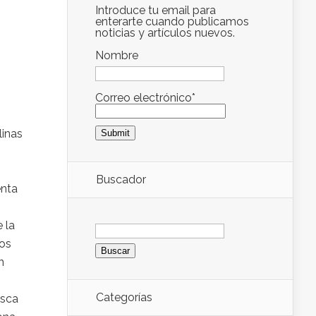
Introduce tu email para
enterarte cuando publicamos
noticias y artículos nuevos.
Nombre
Correo electrónico*
linas
Buscador
enta
Buscar:
 la
nos
n
Categorías
usca