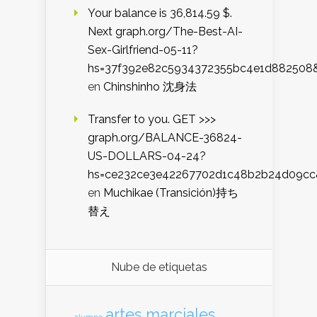
Your balance is 36,814.59 $.
Next graph.org/The-Best-AI-
Sex-Girlfriend-05-11?
hs=37f392e82c5934372355bc4e1d882508
en
Chinshinho 沈身法
Transfer to you. GET >>>
graph.org/BALANCE-36824-
US-DOLLARS-04-24?
hs=ce232ce3e42267702d1c48b2b24d09cc
en
Muchikae (Transición)持ち
替え
Nube de etiquetas
artes marciales