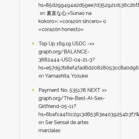
hs=85d299494a2d59ee7d352921d136c2bf
en
素直な心,»Sunao na
kokoro»: «corazón sincero» o
«corazón honesto»
Top Up 169.19 USDC ->>
graph.org/BALANCE-
3682444-USD-04-21-3?
hs=e57d97b8ef4fad6d20828053cc8a0d9
en
Yamashita, Yosuke
Payment No. 535178 NEXT >>
graph.org/The-Best-AI-Sex-
Girlfriend-05-11?
hs=6bafca4f0c2913d65383e4039254b3f7
en
Ser Sensei de artes
marciales