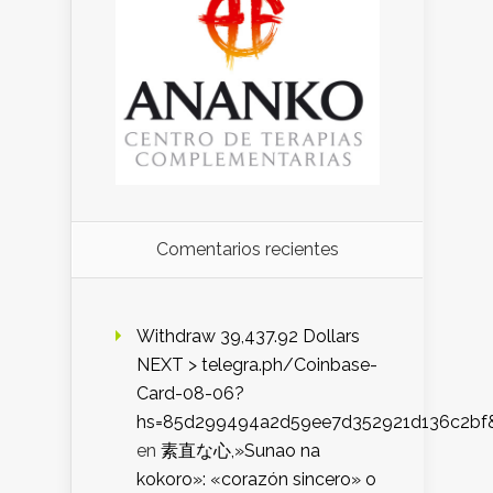
Comentarios recientes
Withdraw 39,437.92 Dollars
NEXT > telegra.ph/Coinbase-
Card-08-06?
hs=85d299494a2d59ee7d352921d136c2bf
en
素直な心,»Sunao na
kokoro»: «corazón sincero» o