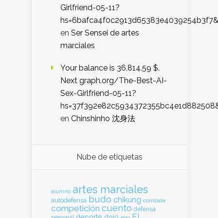
Girlfriend-05-11?
hs=6bafca4f0c2913d65383e4039254b3f7
en
Ser Sensei de artes
marciales
Your balance is 36,814.59 $.
Next graph.org/The-Best-AI-
Sex-Girlfriend-05-11?
hs=37f392e82c5934372355bc4e1d882508
en
Chinshinho 沈身法
Nube de etiquetas
artes marciales
alumno
budo
chikung
autodefensa
combate
cuento
competición
defensa
El
deporte
dojo
personal
ego