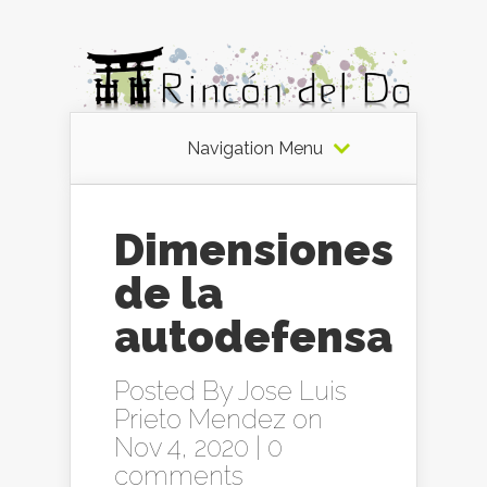
Navigation Menu
Dimensiones
de la
autodefensa
Posted By
Jose Luis
Prieto Mendez
on
Nov 4, 2020 |
0
comments