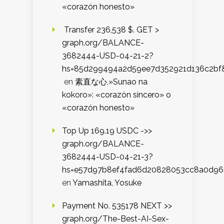
«corazón honesto»
️ Transfer 236,538 $. GET >
graph.org/BALANCE-
3682444-USD-04-21-2?
hs=85d299494a2d59ee7d352921d136c2bf
en
素直な心,»Sunao na
kokoro»: «corazón sincero» o
«corazón honesto»
Top Up 169.19 USDC ->>
graph.org/BALANCE-
3682444-USD-04-21-3?
hs=e57d97b8ef4fad6d20828053cc8a0d9
en
Yamashita, Yosuke
Payment No. 535178 NEXT >>
graph.org/The-Best-AI-Sex-