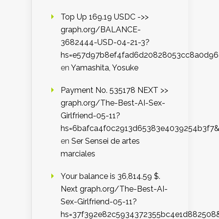
Top Up 169.19 USDC ->>
graph.org/BALANCE-
3682444-USD-04-21-3?
hs=e57d97b8ef4fad6d20828053cc8a0d9
en
Yamashita, Yosuke
Payment No. 535178 NEXT >>
graph.org/The-Best-AI-Sex-
Girlfriend-05-11?
hs=6bafca4f0c2913d65383e4039254b3f7
en
Ser Sensei de artes
marciales
Your balance is 36,814.59 $.
Next graph.org/The-Best-AI-
Sex-Girlfriend-05-11?
hs=37f392e82c5934372355bc4e1d882508