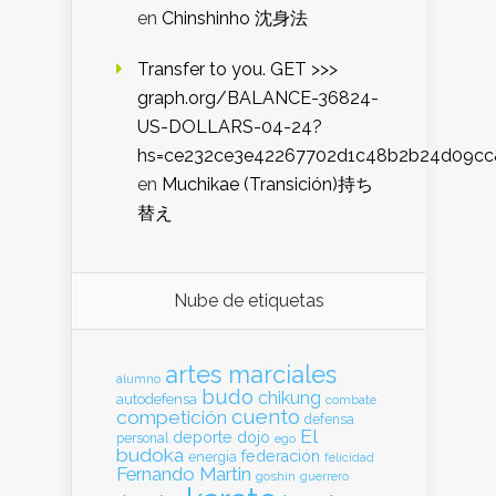
en
Chinshinho 沈身法
Transfer to you. GET >>>
graph.org/BALANCE-36824-
US-DOLLARS-04-24?
hs=ce232ce3e42267702d1c48b2b24d09cc
en
Muchikae (Transición)持ち
替え
Nube de etiquetas
artes marciales
alumno
budo
chikung
autodefensa
combate
cuento
competición
defensa
El
deporte
dojo
personal
ego
budoka
federación
energia
felicidad
Fernando Martin
goshin
guerrero