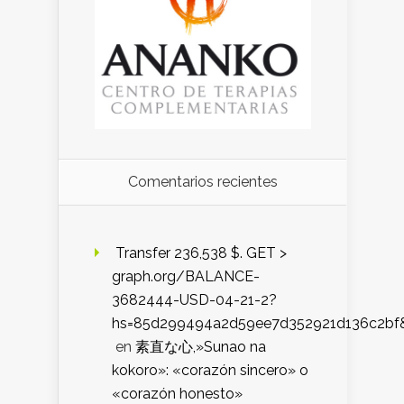
Comentarios recientes
️ Transfer 236,538 $. GET >
graph.org/BALANCE-
3682444-USD-04-21-2?
hs=85d299494a2d59ee7d352921d136c2bf
en
素直な心,»Sunao na
kokoro»: «corazón sincero» o
«corazón honesto»