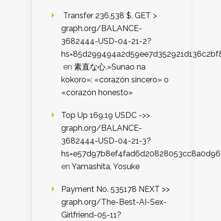
️ Transfer 236,538 $. GET >
graph.org/BALANCE-
3682444-USD-04-21-2?
hs=85d299494a2d59ee7d352921d136c2bf
en
素直な心,»Sunao na
kokoro»: «corazón sincero» o
«corazón honesto»
Top Up 169.19 USDC ->>
graph.org/BALANCE-
3682444-USD-04-21-3?
hs=e57d97b8ef4fad6d20828053cc8a0d9
en
Yamashita, Yosuke
Payment No. 535178 NEXT >>
graph.org/The-Best-AI-Sex-
Girlfriend-05-11?