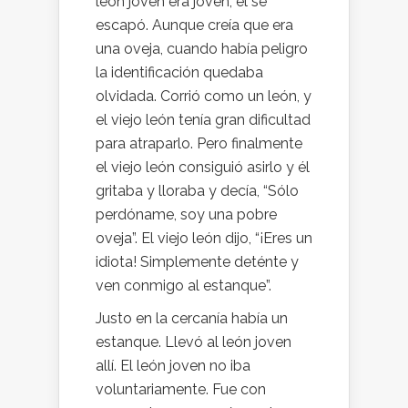
león joven era joven; él se
escapó. Aunque creía que era
una oveja, cuando había peligro
la identificación quedaba
olvidada. Corrió como un león, y
el viejo león tenía gran dificultad
para atraparlo. Pero finalmente
el viejo león consiguió asirlo y él
gritaba y lloraba y decía, “Sólo
perdóname, soy una pobre
oveja”. El viejo león dijo, “¡Eres un
idiota! Simplemente deténte y
ven conmigo al estanque”.
Justo en la cercanía había un
estanque. Llevó al león joven
allí. El león joven no iba
voluntariamente. Fue con