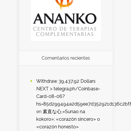
Comentarios recientes
Withdraw 39,437.92 Dollars
NEXT > telegra.ph/Coinbase-
Card-08-06?
hs=85d299494a2d59ee7d352921d136c2bf
en
素直な心,»Sunao na
kokoro»: «corazón sincero» o
«corazón honesto»