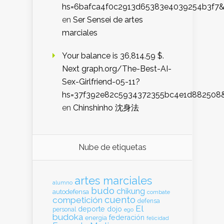
hs=6bafca4f0c2913d65383e4039254b3f7
en
Ser Sensei de artes
marciales
Your balance is 36,814.59 $.
Next graph.org/The-Best-AI-
Sex-Girlfriend-05-11?
hs=37f392e82c5934372355bc4e1d882508
en
Chinshinho 沈身法
Nube de etiquetas
artes marciales
alumno
budo
chikung
autodefensa
combate
cuento
competición
defensa
El
deporte
dojo
personal
ego
budoka
federación
energia
felicidad