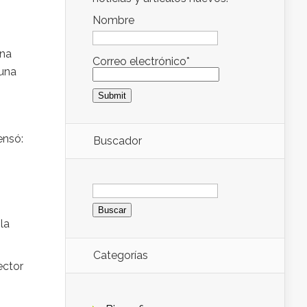
Nombre
una
Correo electrónico*
 una
ensó:
Buscador
Buscar:
la
Categorías
ector