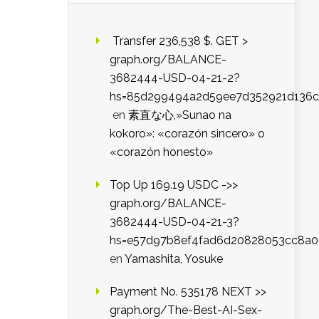
️ Transfer 236,538 $. GET >
graph.org/BALANCE-
3682444-USD-04-21-2?
hs=85d299494a2d59ee7d352921d136c
en
素直な心,»Sunao na
kokoro»: «corazón sincero» o
«corazón honesto»
Top Up 169.19 USDC ->>
graph.org/BALANCE-
3682444-USD-04-21-3?
hs=e57d97b8ef4fad6d20828053cc8a
en
Yamashita, Yosuke
Payment No. 535178 NEXT >>
graph.org/The-Best-AI-Sex-