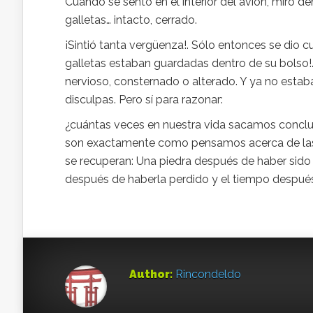
Cuando se sentó en el interior del avión, miró de
galletas… intacto, cerrado.
¡Sintió tanta vergüenza!. Sólo entonces se dio 
galletas estaban guardadas dentro de su bolso!.
nervioso, consternado o alterado. Y ya no estaba
disculpas. Pero sí para razonar:
¿cuántas veces en nuestra vida sacamos concl
son exactamente como pensamos acerca de las p
se recuperan: Una piedra después de haber sido
después de haberla perdido y el tiempo despué
Author:
Rincondeldo