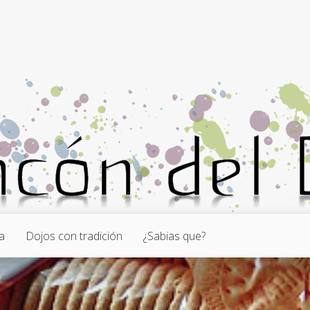
a
Dojos con tradición
¿Sabias que?