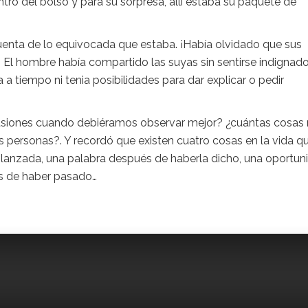
ntro del bolso y para su sorpresa, allí estaba su paquete de
cuenta de lo equivocada que estaba. ¡Había olvidado que sus
 El hombre había compartido las suyas sin sentirse indignado
 a tiempo ni tenia posibilidades para dar explicar o pedir
usiones cuando debiéramos observar mejor? ¿cuántas cosas
ersonas?. Y recordó que existen cuatro cosas en la vida q
 lanzada, una palabra después de haberla dicho, una oportun
s de haber pasado…