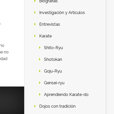
Biografias
Investigación y Artículos
,
Entrevistas
Karate
 no
Shito-Ryu
ue no
idad
Shotokan
Goju-Ryu
Gensei-ryu
Aprendiendo Karate-do
Dojos con tradición