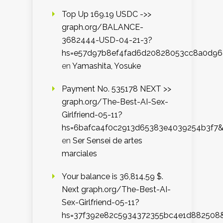
Top Up 169.19 USDC ->>
graph.org/BALANCE-
3682444-USD-04-21-3?
hs=e57d97b8ef4fad6d20828053cc8a0d9
en
Yamashita, Yosuke
Payment No. 535178 NEXT >>
graph.org/The-Best-AI-Sex-
Girlfriend-05-11?
hs=6bafca4f0c2913d65383e4039254b3f7
en
Ser Sensei de artes
marciales
Your balance is 36,814.59 $.
Next graph.org/The-Best-AI-
Sex-Girlfriend-05-11?
hs=37f392e82c5934372355bc4e1d882508