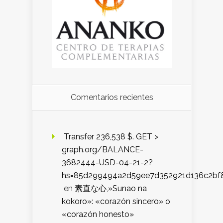
Comentarios recientes
️ Transfer 236,538 $. GET >
graph.org/BALANCE-
3682444-USD-04-21-2?
hs=85d299494a2d59ee7d352921d136c2bf
en
素直な心,»Sunao na
kokoro»: «corazón sincero» o
«corazón honesto»