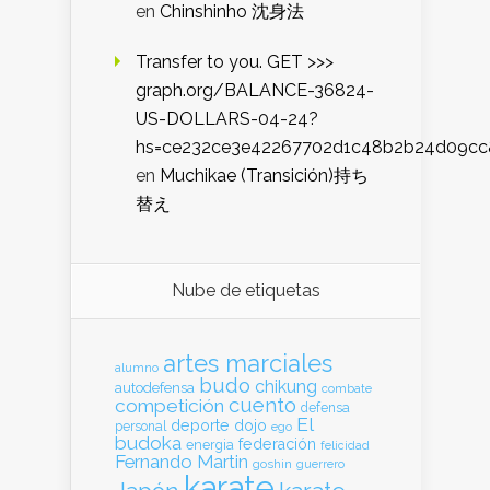
en
Chinshinho 沈身法
Transfer to you. GET >>>
graph.org/BALANCE-36824-
US-DOLLARS-04-24?
hs=ce232ce3e42267702d1c48b2b24d09cc
en
Muchikae (Transición)持ち
替え
Nube de etiquetas
artes marciales
alumno
budo
chikung
autodefensa
combate
cuento
competición
defensa
El
deporte
dojo
personal
ego
budoka
federación
energia
felicidad
Fernando Martin
goshin
guerrero
karate