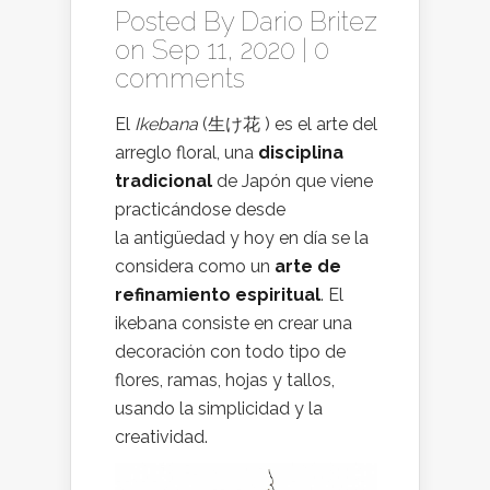
Posted By
Dario Britez
on Sep 11, 2020 |
0
comments
El
Ikebana
(生け花 ) es el arte del
arreglo floral, una
disciplina
tradicional
de Japón que viene
practicándose desde
la antigüedad y hoy en día se la
considera como un
arte de
refinamiento espiritual
. El
ikebana consiste en crear una
decoración con todo tipo de
flores, ramas, hojas y tallos,
usando la simplicidad y la
creatividad.