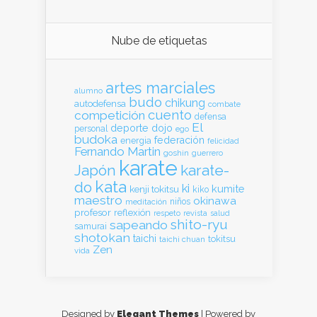
Nube de etiquetas
artes marciales
alumno
budo
chikung
autodefensa
combate
cuento
competición
defensa
El
deporte
dojo
personal
ego
budoka
federación
energia
felicidad
Fernando Martin
goshin
guerrero
karate
Japón
karate-
kata
do
ki
kumite
kenji tokitsu
kiko
maestro
okinawa
meditación
niños
profesor
reflexión
respeto
revista
salud
shito-ryu
sapeando
samurai
shotokan
taichi
tokitsu
taichi chuan
Zen
vida
Designed by
Elegant Themes
| Powered by