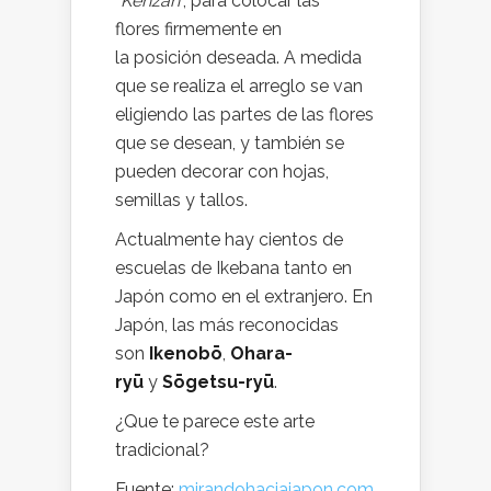
“
Kenzan
“, para colocar las
flores firmemente en
la posición deseada. A medida
que se realiza el arreglo se van
eligiendo las partes de las flores
que se desean, y también se
pueden decorar con hojas,
semillas y tallos.
Actualmente hay cientos de
escuelas de Ikebana tanto en
Japón como en el extranjero. En
Japón, las más reconocidas
son
Ikenobō
,
Ohara-
ryū
y
Sōgetsu-ryū
.
¿Que te parece este arte
tradicional?
Fuente:
mirandohaciajapon.com