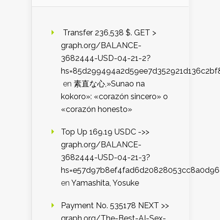
️ Transfer 236,538 $. GET >
graph.org/BALANCE-
3682444-USD-04-21-2?
hs=85d299494a2d59ee7d352921d136c2bf
en
素直な心,»Sunao na
kokoro»: «corazón sincero» o
«corazón honesto»
Top Up 169.19 USDC ->>
graph.org/BALANCE-
3682444-USD-04-21-3?
hs=e57d97b8ef4fad6d20828053cc8a0d9
en
Yamashita, Yosuke
Payment No. 535178 NEXT >>
graph.org/The-Best-AI-Sex-