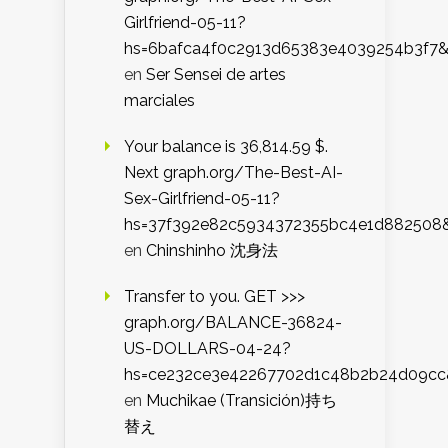
Girlfriend-05-11?
hs=6bafca4f0c2913d65383e4039254b3f7
en
Ser Sensei de artes
marciales
Your balance is 36,814.59 $.
Next graph.org/The-Best-AI-
Sex-Girlfriend-05-11?
hs=37f392e82c5934372355bc4e1d882508
en
Chinshinho 沈身法
Transfer to you. GET >>>
graph.org/BALANCE-36824-
US-DOLLARS-04-24?
hs=ce232ce3e42267702d1c48b2b24d09cc
en
Muchikae (Transición)持ち
替え