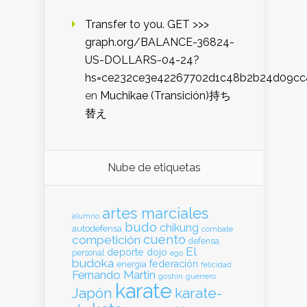
Transfer to you. GET >>>
graph.org/BALANCE-36824-
US-DOLLARS-04-24?
hs=ce232ce3e42267702d1c48b2b24d09cc
en
Muchikae (Transición)持ち
替え
Nube de etiquetas
artes marciales
alumno
budo
chikung
autodefensa
combate
cuento
competición
defensa
El
deporte
dojo
personal
ego
budoka
federación
energia
felicidad
Fernando Martin
goshin
guerrero
karate
Japón
karate-