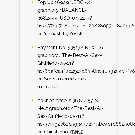
Top Up 169.19 USDC ->>
graph.org/BALANCE-
3682444-USD-04-21-3?
hs=e57d97b8ef4fad6d20828053cc8a0d9
en
Yamashita, Yosuke
Payment No. 535178 NEXT >>
graph.org/The-Best-AI-Sex-
Girlfriend-05-11?
hs=6bafca4f0c2913d65383e4039254b3f7
en
Ser Sensei de artes
marciales
Your balance is 36,814.59 $.
Next graph.org/The-Best-AI-
Sex-Girlfriend-05-11?
hs=37f392e82c5934372355bc4e1d882508
en
Chinshinho 沈身法