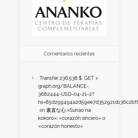
Comentarios recientes
️ Transfer 236,538 $. GET >
graph.org/BALANCE-
3682444-USD-04-21-2?
hs=85d299494a2d59ee7d352921d136c2bf
en
素直な心,»Sunao na
kokoro»: «corazón sincero» o
«corazón honesto»