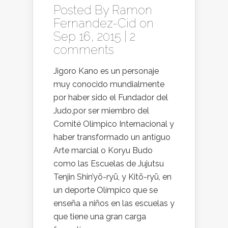
Posted By
Ramon
Fernandez-Cid
on
Sep 16, 2015 |
2
comments
Jigoro Kano es un personaje
muy conocido mundialmente
por haber sido el Fundador del
Judo,por ser miembro del
Comité Olímpico Internacional y
haber transformado un antiguo
Arte marcial o Koryu Budo
como las Escuelas de Jujutsu
Tenjin Shin’yō-ryū, y Kitō-ryū, en
un deporte Olímpico que se
enseña a niños en las escuelas y
que tiene una gran carga