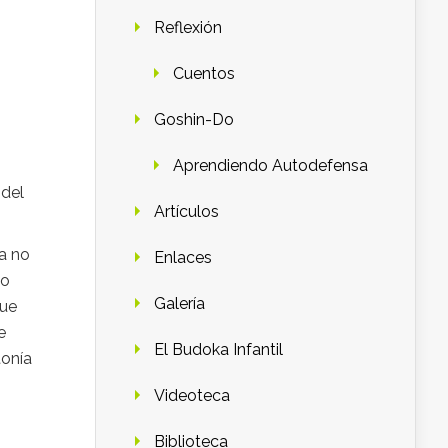
Reflexión
Cuentos
Goshin-Do
Aprendiendo Autodefensa
 del
Artículos
ta no
Enlaces
no
Galería
que
e
El Budoka Infantil
tonía
Videoteca
Biblioteca