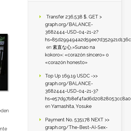
️ Transfer 236,538 $. GET >
graph.org/BALANCE-
3682444-USD-04-21-2?
hs=85d299494a2d59ee7d352921d136c
en
素直な心,»Sunao na
kokoro»: «corazón sincero» o
«corazón honesto»
Top Up 169.19 USDC ->>
graph.org/BALANCE-
3682444-USD-04-21-3?
hs=e57d97b8ef4fad6d20828053cc8a
en
Yamashita, Yosuke
ueden
Payment No. 535178 NEXT >>
graph.org/The-Best-AI-Sex-
ante