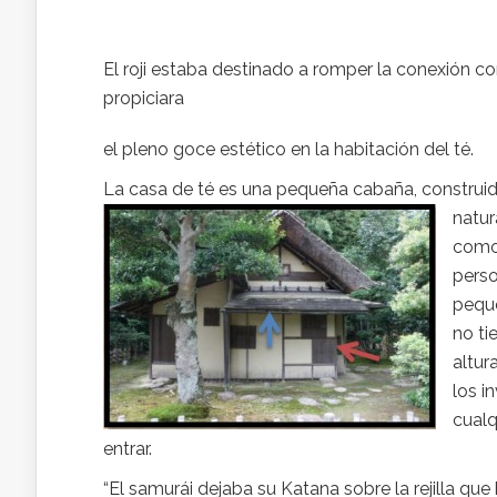
El roji estaba destinado a romper la conexión c
propiciara
el pleno goce estético en la habitación del té.
La casa de té es una pequeña cabaña, construid
natur
como
perso
peque
no ti
altur
los i
cualq
entrar.
“El samurái dejaba su Katana sobre la rejilla que 