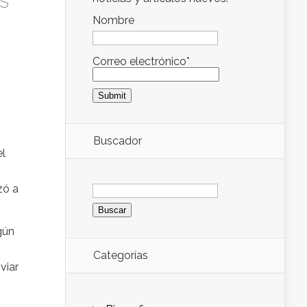
s
Nombre
Correo electrónico*
Buscador
el
Buscar:
zó a
gún
Categorías
viar