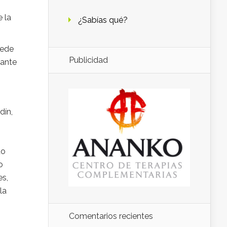
 la
¿Sabías qué?
uede
Publicidad
tante
dín,
do
o
es,
la
Comentarios recientes