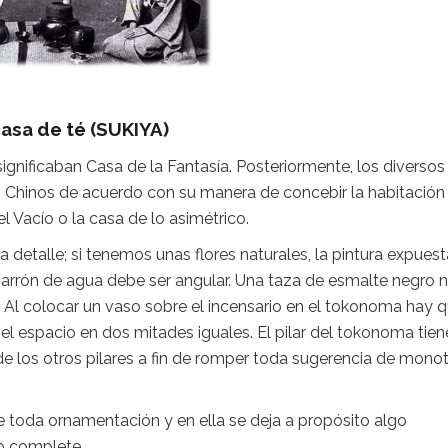
casa de té (SUKIYA)
ignificaban Casa de la Fantasía. Posteriormente, los diversos
s Chinos de acuerdo con su manera de concebir la habitación
el Vacío o la casa de lo asimétrico.
 detalle; si tenemos unas flores naturales, la pintura expues
el jarrón de agua debe ser angular. Una taza de esmalte negro 
. Al colocar un vaso sobre el incensario en el tokonoma hay 
r el espacio en dos mitades iguales. El pilar del tokonoma tien
de los otros pilares a fin de romper toda sugerencia de mono
e toda ornamentación y en ella se deja a propósito algo
lo complete.