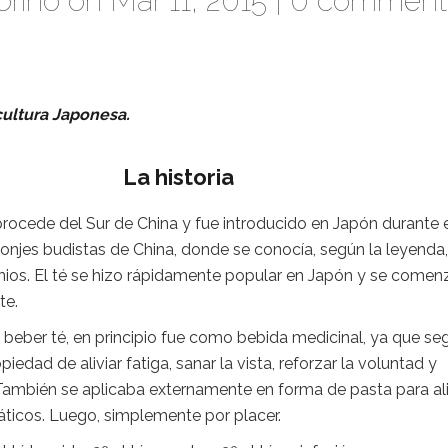
brino
on Mar 11, 2015 |
0 comment
cultura Japonesa.
La historia
procede del Sur de China y fue introducido en Japón durante 
monjes budistas de China, donde se conocía, según la leyenda,
nios. El té se hizo rápidamente popular en Japón y se comen
te.
beber té, en principio fue como bebida medicinal, ya que se
ropiedad de aliviar fatiga, sanar la vista, reforzar la voluntad y
 También se aplicaba externamente en forma de pasta para ali
áticos. Luego, simplemente por placer.