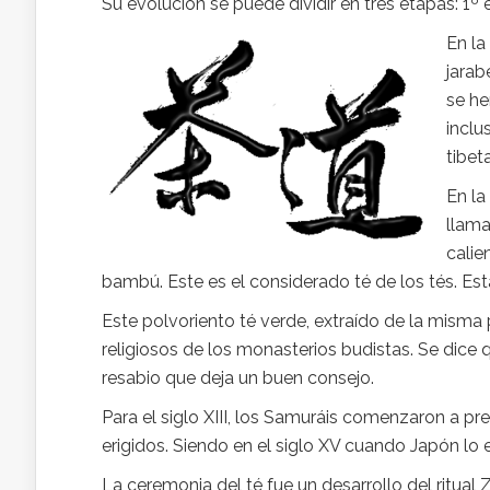
Su evolución se puede dividir en tres etapas: 1º el
En la
jarab
se he
inclu
tibet
En la
llama
calie
bambú. Este es el considerado té de los tés. Est
Este polvoriento té verde, extraído de la misma p
religiosos de los monasterios budistas. Se dice 
resabio que deja un buen consejo.
Para el siglo XIII, los Samuráis comenzaron a pr
erigidos. Siendo en el siglo XV cuando Japón lo 
La ceremonia del té fue un desarrollo del ritual 