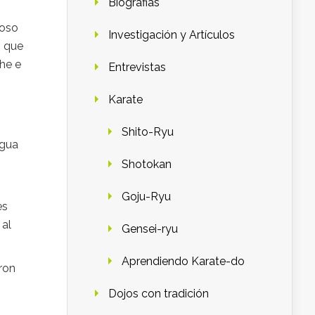
Biografias
ioso
Investigación y Artículos
n que
che e
Entrevistas
Karate
Shito-Ryu
agua
Shotokan
Goju-Ryu
es
 al
Gensei-ryu
Aprendiendo Karate-do
eron
Dojos con tradición