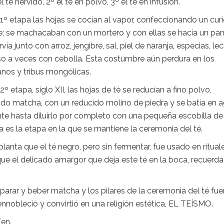
 té hervido, 2º el té en polvo, 3º el té en infusión.
 1º etapa las hojas se cocían al vapor, confeccionando un cur
e; se machacaban con un mortero y con ellas se hacía un pa
rvía junto con arroz, jengibre, sal, piel de naranja, especias, le
so a veces con cebolla. Esta costumbre aún perdura en los
anos y tribus mongólicas.
 2º etapa, siglo XII, las hojas de té se reducían a fino polvo,
do matcha, con un reducido molino de piedra y se batía en 
nte hasta diluirlo por completo con una pequeña escobilla de
a es la etapa en la que se mantiene la ceremonia del té.
lanta que el té negro, pero sin fermentar, fue usado en ritual
que el delicado amargor que deja este té en la boca, recuerda
eparar y beber matcha y los pilares de la ceremonia del té fu
ennobleció y convirtió en una religión estética, EL TEÍSMO.
Zen.