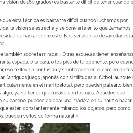
a visión de 180 grados) es bastante difícil de tener cuando 
 que esta técnica es bastante difícil cuando luchamos por
ida, la visión se estrecha y se convierte en lo que llamamos
necesidad de hablar sobre esto. Nos señaló que desarrollar esta
na.
ibe también sobre la mirada: «Otras escuelas tienen enseñanz
ar la espada, o la cara, o los pies de tu oponente, pero cuan
r, eso te lleva a confusión y se interpone en el camino de tus
ri (antiguos juego japonés con similitudes al fútbol, aunque 
articularmente en el mari (pelota), pero pueden patearlo bien
lgo, ya no tienes que mirarlo con los ojos. Aquellos que
o su camino, pueden colocar una madera en su nariz o hacer
 que estén constantemente mirando los objetos, pero como
, pueden verlos de forma natural «.