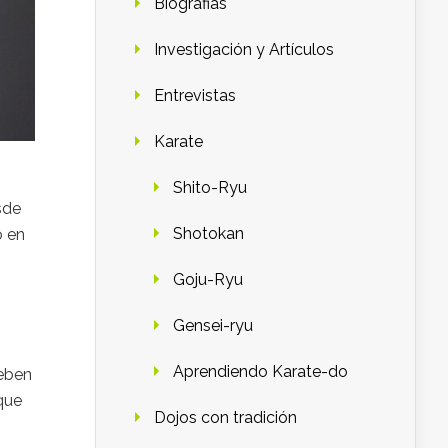
Biografias
Investigación y Artículos
Entrevistas
Karate
Shito-Ryu
sde
Shotokan
o en
Goju-Ryu
Gensei-ryu
Aprendiendo Karate-do
deben
que
Dojos con tradición