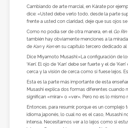
Cambiando de arte marcial, en Kárate por ejemp
dice: «Usted debe verlo todo, desde la parte su
frente a usted con claridad, deje que sus ojos s
Como no podía ser de otra manera, en el
Go Rin
también hay obviamente menciones a la mirada
de
Kan
y
Ken
en su capítulo tercero dedicado a
Dice Miyamoto Musashi:»La configuración de los
‘Ken’. El ojo de ‘Kan’ debe ser fuerte y el de ‘Ken
cerca y la visión de cerca como si fuese lejos. Es
Esta es la parte más importante de esta enseñ
Musashi explica dos formas diferentes cuando m
significan «mirar» o «ver». Pero no es lo mismo m
Entonces, para resumir, porque es un complejo 
idioma japonés, lo cual no es el caso, Musashi no
intensa. Necesitamos ver a lo lejos como si estuv