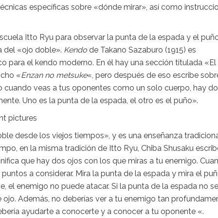
 técnicas específicas sobre «dónde mirar», así como instrucci
scuela Itto Ryu para observar la punta de la espada y el puñ
 del «ojo doble».
Kendo
de Takano Sazaburo (1915) es
co para el kendo moderno. En él hay una sección titulada «El
icho «
Enzan no metsuke
«, pero después de eso escribe sobr
uso cuando veas a tus oponentes como un solo cuerpo, hay d
nte. Uno es la punta de la espada, el otro es el puño».
ble desde los viejos tiempos», y es una enseñanza tradicion
iempo, en la misma tradición de Itto Ryu, Chiba Shusaku escrib
ignifica que hay dos ojos con los que miras a tu enemigo. Cua
untos a considerar. Mira la punta de la espada y mira el puñ
e, el enemigo no puede atacar. Si la punta de la espada no s
le ojo. Además, no deberías ver a tu enemigo tan profundame
ebería ayudarte a conocerte y a conocer a tu oponente «.