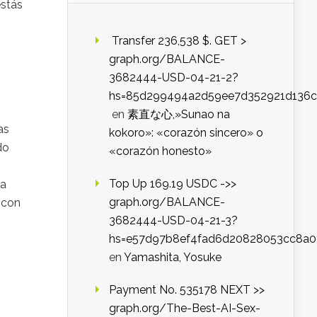
estás
️ Transfer 236,538 $. GET >
graph.org/BALANCE-
3682444-USD-04-21-2?
hs=85d299494a2d59ee7d352921d136c
en
素直な心,»Sunao na
as
kokoro»: «corazón sincero» o
do
«corazón honesto»
Top Up 169.19 USDC ->>
la
graph.org/BALANCE-
 con
3682444-USD-04-21-3?
hs=e57d97b8ef4fad6d20828053cc8a
en
Yamashita, Yosuke
Payment No. 535178 NEXT >>
graph.org/The-Best-AI-Sex-