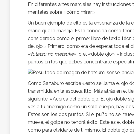
En diferentes artes marciales hay instrucciones
mentales sobre «cómo mirar».
Un buen ejemplo de ello es la enseñanza de la e
mano que la maneja. Es la conocida como teoría
considerado como el primer libro de texto técni
del ojo». Primero, como era de esperar, toca el d
«
futatsu no metsuke
«, o el «doble ojo»: «Incl
puntos en los que debes concentrarte especialme
Como Sazaburo escribe «esto se llama el ojo do
transmitida en la escuela Itto. Más atrás en el t
siguiente: «Acerca del doble ojo. El ojo doble s
ves a tu enemigo como un solo cuerpo, hay dos p
Estos son los dos puntos. Si el puño no se muev
mueve, el golpe no tendrá éxito. Este es el dob
como para olvidarte de ti mismo. El doble ojo d