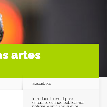
as artes
Suscríbete
Introduce tu email para
enterarte cuando publicamos
noticias y artículos nuevos.