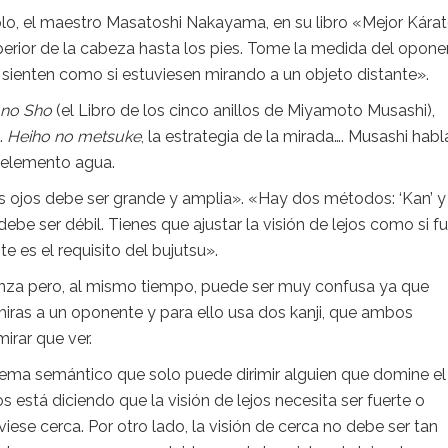
lo, el maestro Masatoshi Nakayama, en su libro «Mejor Kára
perior de la cabeza hasta los pies. Tome la medida del opone
e sienten como si estuviesen mirando a un objeto distante».
 no Sho
(el Libro de los cinco anillos de Miyamoto Musashi),
.
Heiho no metsuke
, la estrategia de la mirada…. Musashi habl
l elemento agua.
 ojos debe ser grande y amplia». «Hay dos métodos: ‘Kan’ y
’ debe ser débil. Tienes que ajustar la visión de lejos como si f
te es el requisito del bujutsu».
anza pero, al mismo tiempo, puede ser muy confusa ya que
iras a un oponente y para ello usa dos kanji, que ambos
irar que ver.
tema semántico que solo puede dirimir alguien que domine el
s está diciendo que la visión de lejos necesita ser fuerte o
iese cerca. Por otro lado, la visión de cerca no debe ser tan