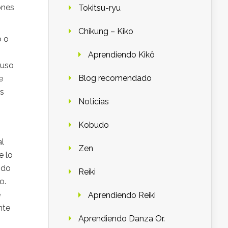
ones
Tokitsu-ryu
Chikung – Kiko
o o
Aprendiendo Kikô
 uso
Blog recomendado
e
os
Noticias
Kobudo
al
Zen
e lo
ndo
Reiki
o.
e
Aprendiendo Reiki
nte
Aprendiendo Danza Or.