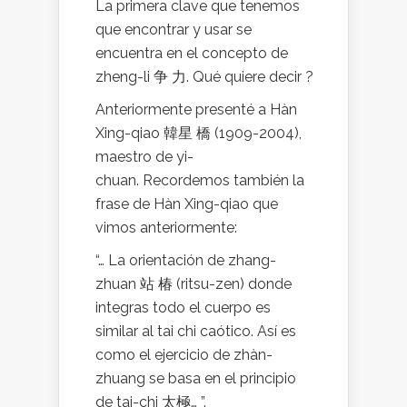
La primera clave que tenemos
que encontrar y usar se
encuentra en el concepto de
zheng-li 争 力. Qué quiere decir ?
Anteriormente presenté a Hàn
Xing-qiao 韓星 橋 (1909-2004),
maestro de yi-
chuan. Recordemos también la
frase de Hàn Xing-qiao que
vimos anteriormente:
“… La orientación de zhang-
zhuan 站 椿 (ritsu-zen) donde
integras todo el cuerpo es
similar al tai chi caótico. Así es
como el ejercicio de zhàn-
zhuang se basa en el principio
de tai-chi 太極… ”.