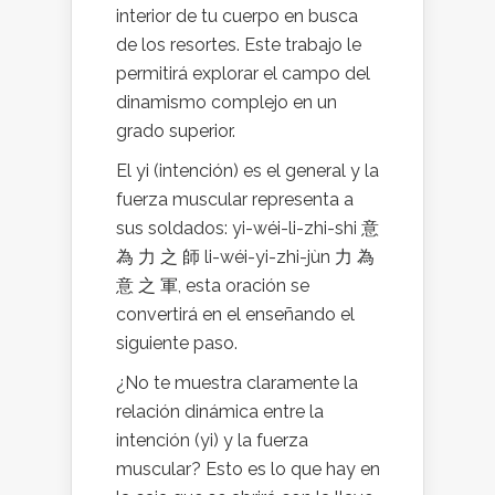
interior de tu cuerpo en busca
de los resortes. Este trabajo le
permitirá explorar el campo del
dinamismo complejo en un
grado superior.
El yi (intención) es el general y la
fuerza muscular representa a
sus soldados: yi-wéi-li-zhi-shi 意
為 力 之 師 li-wéi-yi-zhi-jùn 力 為
意 之 軍, esta oración se
convertirá en el enseñando el
siguiente paso.
¿No te muestra claramente la
relación dinámica entre la
intención (yi) y la fuerza
muscular? Esto es lo que hay en