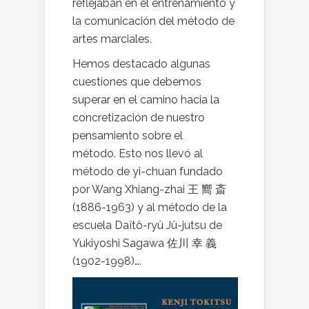
reflejaban en el entrenamiento y
la comunicación del método de
artes marciales.
Hemos destacado algunas
cuestiones que debemos
superar en el camino hacia la
concretización de nuestro
pensamiento sobre el
método. Esto nos llevó al
método de yi-chuan fundado
por Wang Xhiang-zhai 王 嚮 斎
(1886-1963) y al método de la
escuela Daïtô-ryû Jû-jutsu de
Yukiyoshi Sagawa 佐川 幸 義
(1902-1998)….