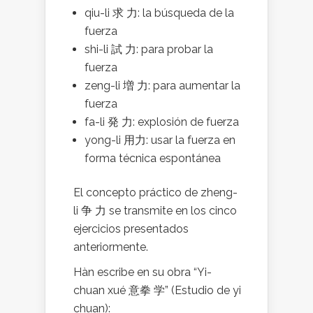
qiu-li 求 力: la búsqueda de la
fuerza
shi-li 試 力: para probar la
fuerza
zeng-li 増 力: para aumentar la
fuerza
fa-li 発 力: explosión de fuerza
yong-li 用力: usar la fuerza en
forma técnica espontánea
El concepto práctico de zheng-
li 争 力 se transmite en los cinco
ejercicios presentados
anteriormente.
Hàn escribe en su obra “Yi-
chuan xué 意拳 学” (Estudio de yi
chuan):