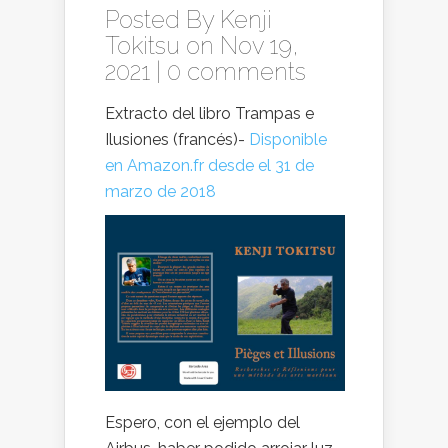
Posted By
Kenji
Tokitsu
on Nov 19,
2021 |
0 comments
Extracto del libro Trampas e
Ilusiones (francés)-
Disponible
en Amazon.fr desde el 31 de
marzo de 2018
Espero, con el ejemplo del