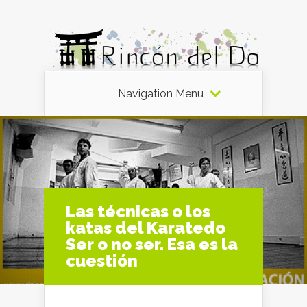
Navigation Menu
Las técnicas o los
katas del Karatedo
Ser o no ser. Esa es la
cuestión