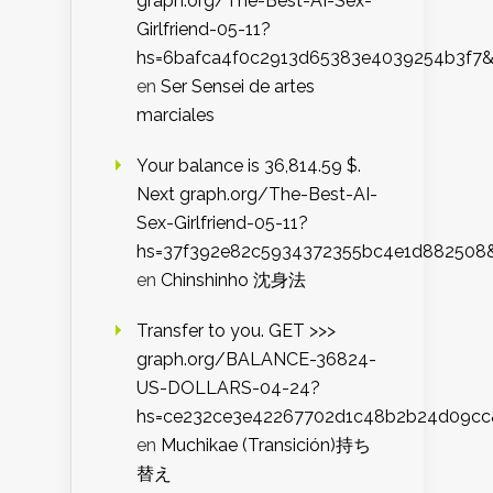
graph.org/The-Best-AI-Sex-
Girlfriend-05-11?
hs=6bafca4f0c2913d65383e4039254b3f7
en
Ser Sensei de artes
marciales
Your balance is 36,814.59 $.
Next graph.org/The-Best-AI-
Sex-Girlfriend-05-11?
hs=37f392e82c5934372355bc4e1d882508
en
Chinshinho 沈身法
Transfer to you. GET >>>
graph.org/BALANCE-36824-
US-DOLLARS-04-24?
hs=ce232ce3e42267702d1c48b2b24d09cc
en
Muchikae (Transición)持ち
替え