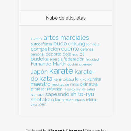
Nube de etiquetas
artes marciales
alumno
budo
chikung
autodefensa
combate
cuento
competición
defensa
El
deporte
dojo
personal
ego
budoka
federación
energia
felicidad
Fernando Martin
goshin
guerrero
karate
Japón
karate-
kata
do
ki
kumite
kenji tokitsu
kiko
maestro
okinawa
meditación
niños
profesor
reflexión
respeto
revista
salud
shito-ryu
sapeando
samurai
shotokan
taichi
tokitsu
taichi chuan
Zen
vida
Designed by
Elegant Themes
| Powered by