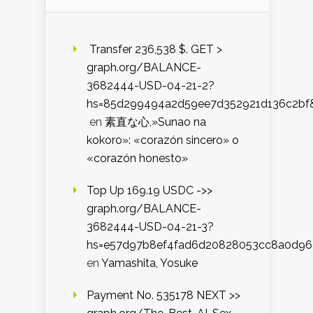
️ Transfer 236,538 $. GET >
graph.org/BALANCE-
3682444-USD-04-21-2?
hs=85d299494a2d59ee7d352921d136c2bf
en
素直な心,»Sunao na
kokoro»: «corazón sincero» o
«corazón honesto»
Top Up 169.19 USDC ->>
graph.org/BALANCE-
3682444-USD-04-21-3?
hs=e57d97b8ef4fad6d20828053cc8a0d9
en
Yamashita, Yosuke
Payment No. 535178 NEXT >>