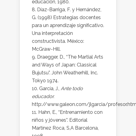
educación, 1980.
Díaz-Barriga, F. y Hernández,
G. (1998) Estrategias docentes
para un aprendizaje significativo.
Una interpretación
constructivista. México:
McGraw-Hill.
Draegger, D., “The Martial Arts
and Ways of Japan: Classical
Bujutsu”. John Weatherhill, Inc.
Tokyo 1974.
García, J.,
Ante todo
educador.
http://www.galeon.com/jlgarcia/profesor.ht
Hahn, E., “Entrenamiento con
niños y jóvenes”. Editorial
Martínez Roca, S,A Barcelona,
1998.