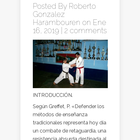
Posted By
Roberto
Gonzalez
Harambouren
on Ene
16, 2019 |
2 comments
INTRODUCCIÓN.
Según Greffet, P. «Defender los
métodos de enseñanza
tradicionales representa hoy día
un combate de retaguardia, una
resistencia absurda destinada al