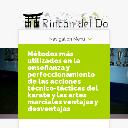
Navigation Menu
Métodos más
utilizados en la
enseñanza y
perfeccionamiento
de las acciones
técnico-tácticas del
karate y las artes
marciales ventajas y
desventajas