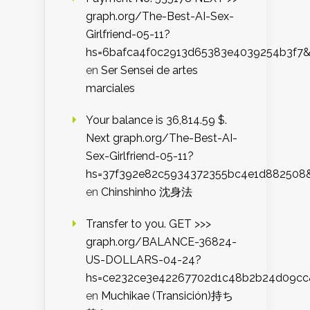
graph.org/The-Best-AI-Sex-
Girlfriend-05-11?
hs=6bafca4f0c2913d65383e4039254b3f7
en
Ser Sensei de artes
marciales
Your balance is 36,814.59 $.
Next graph.org/The-Best-AI-
Sex-Girlfriend-05-11?
hs=37f392e82c5934372355bc4e1d882508
en
Chinshinho 沈身法
Transfer to you. GET >>>
graph.org/BALANCE-36824-
US-DOLLARS-04-24?
hs=ce232ce3e42267702d1c48b2b24d09cc
en
Muchikae (Transición)持ち