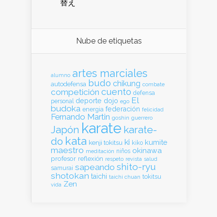
替え
Nube de etiquetas
artes marciales
alumno
budo
chikung
autodefensa
combate
cuento
competición
defensa
El
deporte
dojo
personal
ego
budoka
federación
energia
felicidad
Fernando Martin
goshin
guerrero
karate
Japón
karate-
kata
do
ki
kumite
kenji tokitsu
kiko
maestro
okinawa
meditación
niños
profesor
reflexión
respeto
revista
salud
shito-ryu
sapeando
samurai
shotokan
taichi
tokitsu
taichi chuan
Zen
vida