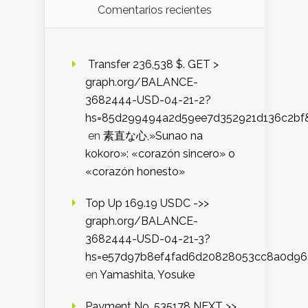
Comentarios recientes
️ Transfer 236,538 $. GET >
graph.org/BALANCE-
3682444-USD-04-21-2?
hs=85d299494a2d59ee7d352921d136c2bf
en
素直な心,»Sunao na
kokoro»: «corazón sincero» o
«corazón honesto»
Top Up 169.19 USDC ->>
graph.org/BALANCE-
3682444-USD-04-21-3?
hs=e57d97b8ef4fad6d20828053cc8a0d9
en
Yamashita, Yosuke
Payment No. 535178 NEXT >>