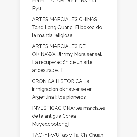
EN EL TATAMIDento Iwama
Ryu
ARTES MARCIALES CHINAS
Tang Lang Quang. El boxeo de
la mantis religiosa
ARTES MARCIALES DE
OKINAWA. Jimmy Mora sensei.
La recuperación de un arte
ancestral: el Ti
CRÓNICA HISTÓRICA La
inmigración okinawense en
Argentina I: los pioneros
INVESTIGACIÓNArtes marciales
de la antigua Corea.
Muyedobotongji
TAO-YI-WUTao y Tai Chi Chuan