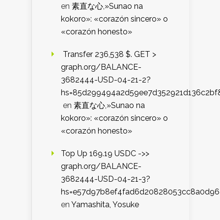
en
素直な心,»Sunao na
kokoro»: «corazón sincero» o
«corazón honesto»
️ Transfer 236,538 $. GET >
graph.org/BALANCE-
3682444-USD-04-21-2?
hs=85d299494a2d59ee7d352921d136c2bf
en
素直な心,»Sunao na
kokoro»: «corazón sincero» o
«corazón honesto»
Top Up 169.19 USDC ->>
graph.org/BALANCE-
3682444-USD-04-21-3?
hs=e57d97b8ef4fad6d20828053cc8a0d9
en
Yamashita, Yosuke