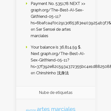
Payment No. 535178 NEXT >>
graph.org/The-Best-AI-Sex-
Girlfriend-05-11?
hs=6bafca4f0c2913d65383e4039254b3f7
en
Ser Sensei de artes
marciales
Your balance is 36,814.59 $.
Next graph.org/The-Best-AI-
Sex-Girlfriend-05-11?
hs=37f392e82c5934372355bc4e1d882508
en
Chinshinho 沈身法
Nube de etiquetas
artes marciales
alumno