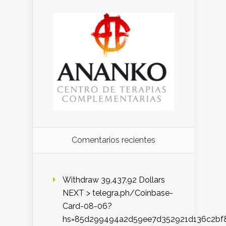
Comentarios recientes
Withdraw 39,437.92 Dollars
NEXT > telegra.ph/Coinbase-
Card-08-06?
hs=85d299494a2d59ee7d352921d136c2bf