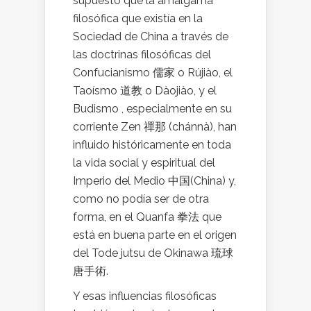
supuesto que la amalgama
filosófica que existía en la
Sociedad de China a través de
las doctrinas filosóficas del
Confucianismo 儒家 o Rújiào, el
Taoísmo 道教 o Dàojiào, y el
Budismo , especialmente en su
corriente Zen 禪那 (chánnà), han
influido históricamente en toda
la vida social y espiritual del
Imperio del Medio 中国(China) y,
como no podía ser de otra
forma, en el Quanfa 拳法 que
está en buena parte en el origen
del Tode jutsu de Okinawa 琉球
唐手術.
Y esas influencias filosóficas