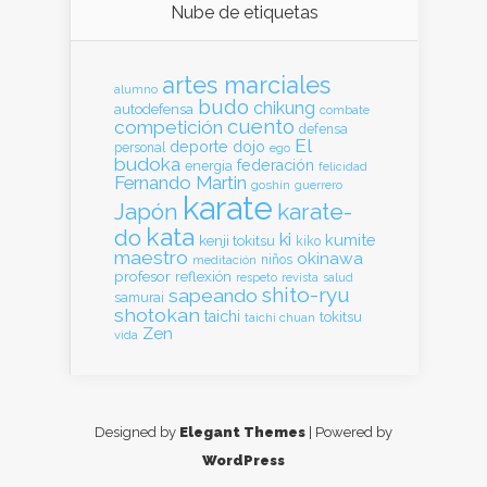
Nube de etiquetas
artes marciales
alumno
budo
chikung
autodefensa
combate
cuento
competición
defensa
El
deporte
dojo
personal
ego
budoka
federación
energia
felicidad
Fernando Martin
goshin
guerrero
karate
Japón
karate-
kata
do
ki
kumite
kenji tokitsu
kiko
maestro
okinawa
meditación
niños
profesor
reflexión
respeto
revista
salud
shito-ryu
sapeando
samurai
shotokan
taichi
tokitsu
taichi chuan
Zen
vida
Designed by
Elegant Themes
| Powered by
WordPress