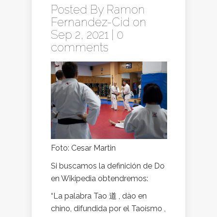
Posted By
Ramon
Fernandez-Cid
on
Sep 2, 2021 |
0
comments
Foto: Cesar Martin
Si buscamos la definición de Do
en Wikipedia obtendremos:
“La palabra Tao 道 , dào en
chino, difundida por el Taoísmo ,