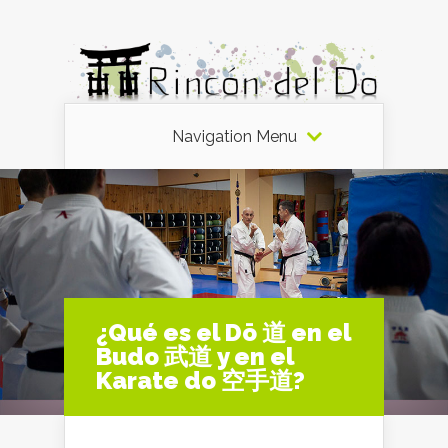
Navigation Menu
¿Qué es el Dō 道 en el
Budo 武道 y en el
Karate do 空手道?