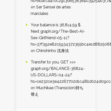
hs=6bafca4f0c2913d65383e4039254b3f7
en
Ser Sensei de artes
marciales
Your balance is 36,814.59 $.
Next graph.org/The-Best-AI-
Sex-Girlfriend-05-11?
hs=37f392e82c5934372355bc4e1d882508
en
Chinshinho 沈身法
Transfer to you. GET >>>
graph.org/BALANCE-36824-
US-DOLLARS-04-24?
hs=ce232ce3e42267702d1c48b2b24d09cc
en
Muchikae (Transición)持ち
替え