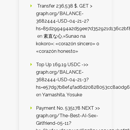
️ Transfer 236,538 $. GET >
graph.org/BALANCE-
3682444-USD-04-21-2?
hs=85d299494a2d59ee7d352921d136c2bf
en
素直な心,»Sunao na
kokoro»: «corazón sincero» o
«corazón honesto»
Top Up 169.19 USDC ->>
graph.org/BALANCE-
3682444-USD-04-21-3?
hs=e57d97b8ef4fad6d20828053cc8a0d9
en
Yamashita, Yosuke
Payment No. 535178 NEXT >>
graph.org/The-Best-AI-Sex-
Girlfriend-05-11?