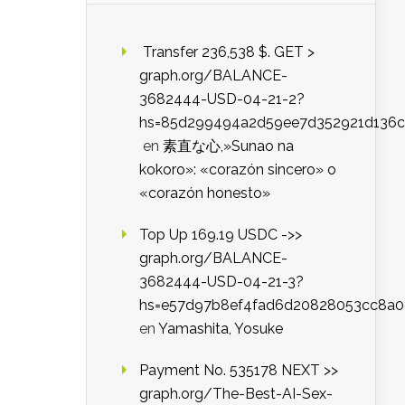
️ Transfer 236,538 $. GET >
graph.org/BALANCE-
3682444-USD-04-21-2?
hs=85d299494a2d59ee7d352921d136c
en
素直な心,»Sunao na
kokoro»: «corazón sincero» o
«corazón honesto»
Top Up 169.19 USDC ->>
graph.org/BALANCE-
3682444-USD-04-21-3?
hs=e57d97b8ef4fad6d20828053cc8a
en
Yamashita, Yosuke
Payment No. 535178 NEXT >>
graph.org/The-Best-AI-Sex-