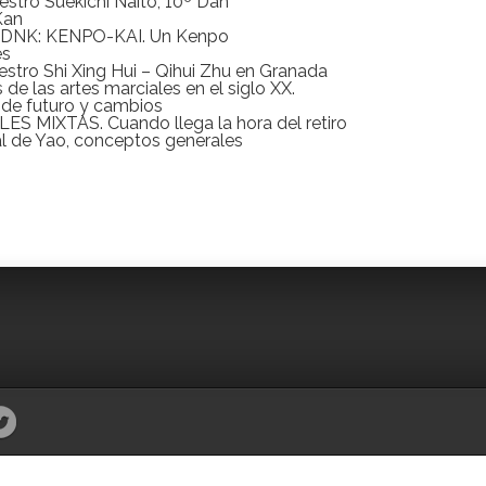
aestro Suekichi Naito, 10º Dan
Kan
el DNK: KENPO-KAI. Un Kenpo
és
maestro Shi Xing Hui – Qihui Zhu en Granada
de las artes marciales en el siglo XX.
o de futuro y cambios
S MIXTAS. Cuando llega la hora del retiro
al de Yao, conceptos generales