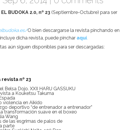
 Sep 6, 2014 |
0 comments
a
EL BUDOKA 2.0, nº 23
(Septiembre-Octubre) para ser
elbudoka.es/
O bien descargarse la revista pinchando en
incluye dicha revista, puede pinchar
aquí
.
tas aún siguen disponibles para ser descargadas:
 revista nº 23
 del Belsa Dojo. XXII HARU GASSUKU
revista a Kouketsu Takuma
 Espada
no violencia en Aikido
azgo deportivo “de entrenador a entrenador”
la transformación suave en el boxeo
ilia Wang
es de las esgrimas de palos de
a parte