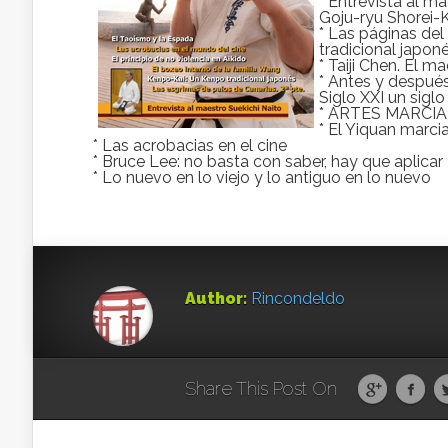
* Entrevista al m
Goju-ryu Shorei-
* Las páginas d
tradicional japon
* Taiji Chen. El 
* Antes y después 
Siglo XXI un sigl
* ARTES MARCIALE
* El Yiquan marci
* Las acrobacias en el cine
* Bruce Lee: no basta con saber, hay que aplicar
* Lo nuevo en lo viejo y lo antiguo en lo nuevo
Author:
Rincondeldo
Share This Post On