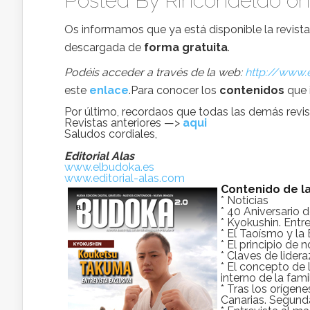
Posted By
Rincondeldo
on
Os informamos que ya está disponible la revist
descargada de
forma gratuita
.
Podéis acceder a través de la web:
http://www.
este
enlace
.Para conocer los
contenidos
que 
Por último, recordaos que todas las demás revis
Revistas anteriores —>
aqui
Saludos cordiales,
Editorial Alas
www.elbudoka.es
www.editorial-alas.com
Contenido de la
* Noticias
* 40 Aniversario
* Kyokushin. Ent
* El Taoísmo y la
* El principio de 
* Claves de lider
* El concepto de 
interno de la fam
* Tras los orígen
Canarias. Segund