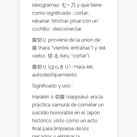
ideogramas: 七 + 刀 y que tiene
como significado : cortar;
rebanar; trinchar; picar con un
cuchillo ; desconectar.
腹切り proviene de la union de
腹 (hara, “vientre, entrañas”) y del
verbo 切 る (kiru, “cortar”).
腹切り (はらきり) : Hara-kiri,
autodestripamiento
Significado y uso :
Harakiri, o 切腹 (seppuku), era la
práctica samurái de cometer un
suicidio honorable en el Japón
histórico, visto como un acto
final para limpiarse de los
pecados y eliminar la