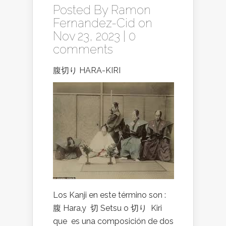
Posted By
Ramon
Fernandez-Cid
on
Nov 23, 2023 |
0
comments
腹切り HARA-KIRI
Los Kanji en este término son :
腹 Hara,y 切 Setsu o 切り Kiri
que es una composición de dos