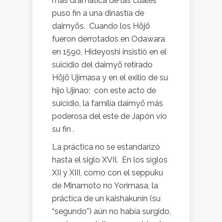
más dramática de las cuales
puso fin a una dinastía de
daimyōs. Cuando los Hōjō
fueron derrotados en Odawara
en 1590, Hideyoshi insistió en el
suicidio del daimyō retirado
Hōjō Ujimasa y en el exilio de su
hijo Ujinao; con este acto de
suicidio, la familia daimyō más
poderosa del este de Japón vio
su fin .
La práctica no se estandarizó
hasta el siglo XVII. En los siglos
XII y XIII, como con el seppuku
de Minamoto no Yorimasa, la
práctica de un kaishakunin (su
“segundo”) aún no había surgido,