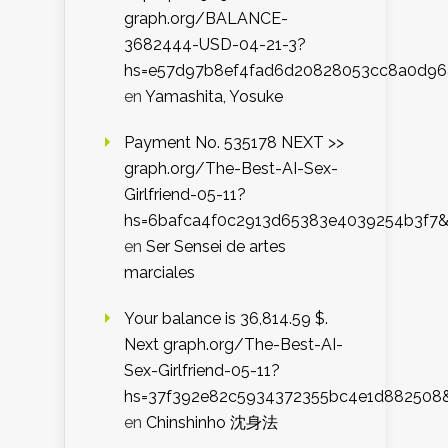
graph.org/BALANCE-
3682444-USD-04-21-3?
hs=e57d97b8ef4fad6d20828053cc8a0d9
en
Yamashita, Yosuke
Payment No. 535178 NEXT >>
graph.org/The-Best-AI-Sex-
Girlfriend-05-11?
hs=6bafca4f0c2913d65383e4039254b3f7
en
Ser Sensei de artes
marciales
Your balance is 36,814.59 $.
Next graph.org/The-Best-AI-
Sex-Girlfriend-05-11?
hs=37f392e82c5934372355bc4e1d882508
en
Chinshinho 沈身法