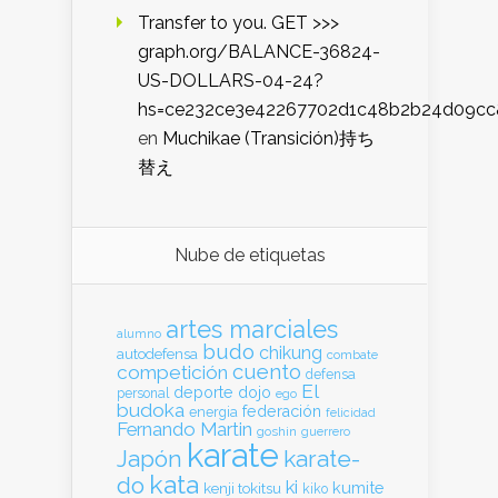
Transfer to you. GET >>>
graph.org/BALANCE-36824-
US-DOLLARS-04-24?
hs=ce232ce3e42267702d1c48b2b24d09cc
en
Muchikae (Transición)持ち
替え
Nube de etiquetas
artes marciales
alumno
budo
chikung
autodefensa
combate
cuento
competición
defensa
El
deporte
dojo
personal
ego
budoka
federación
energia
felicidad
Fernando Martin
goshin
guerrero
karate
Japón
karate-
kata
do
ki
kumite
kenji tokitsu
kiko