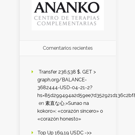
Comentarios recientes
️ Transfer 236,538 $. GET >
graph.org/BALANCE-
3682444-USD-04-21-2?
hs=85d299494a2d59ee7d352921d136c2bf
en
素直な心,»Sunao na
kokoro»: «corazón sincero» o
«corazón honesto»
Top Up 169.19 USDC ->>