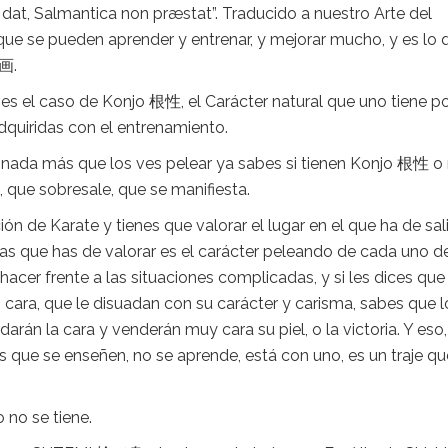
 dat, Salmantica non præstat”. Traducido a nuestro Arte del
que se pueden aprender y entrenar, y mejorar mucho, y es lo 
学画.
es el caso de Konjo 根性, el Carácter natural que uno tiene p
quiridas con el entrenamiento.
nada más que los ves pelear ya sabes si tienen Konjo 根性 o 
 que sobresale, que se manifiesta.
 de Karate y tienes que valorar el lugar en el que ha de sali
as que has de valorar es el carácter peleando de cada uno de
acer frente a las situaciones complicadas, y si les dices que
n cara, que le disuadan con su carácter y carisma, sabes que l
rán la cara y venderán muy cara su piel, o la victoria. Y eso,
que se enseñen, no se aprende, está con uno, es un traje qu
 no se tiene.