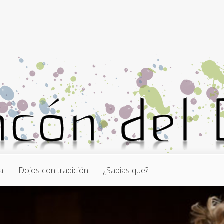
a
Dojos con tradición
¿Sabias que?