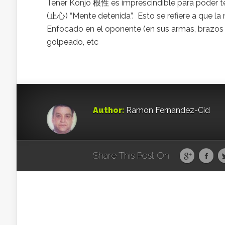
Tener Konjo 根性 es imprescindible para poder t
(止心) “Mente detenida”. Esto se refiere a que la 
Enfocado en el oponente (en sus armas, brazos o
golpeado, etc
Author:
Ramon Fernandez-Cid
Share This Post On