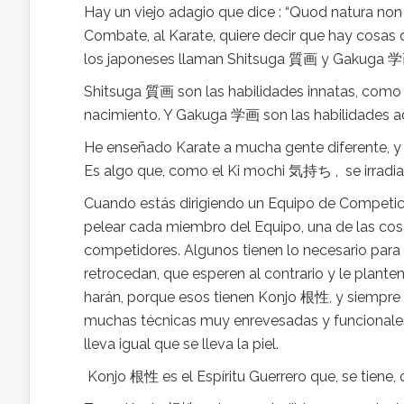
Hay un viejo adagio que dice : “Quod natura non
Combate, al Karate, quiere decir que hay cosas 
los japoneses llaman Shitsuga 質画 y Gakuga 
Shitsuga 質画 son las habilidades innatas, como 
nacimiento. Y Gakuga 学画 son las habilidades ad
He enseñado Karate a mucha gente diferente, y 
Es algo que, como el Ki mochi 気持ち , se irradia,
Cuando estás dirigiendo un Equipo de Competición
pelear cada miembro del Equipo, una de las cos
competidores. Algunos tienen lo necesario para h
retrocedan, que esperen al contrario y le plante
harán, porque esos tienen Konjo 根性, y siempre da
muchas técnicas muy enrevesadas y funcionales 
lleva igual que se lleva la piel.
Konjo 根性 es el Espíritu Guerrero que, se tiene, o