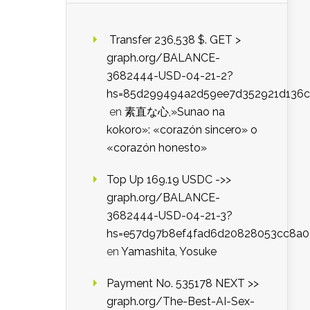
️ Transfer 236,538 $. GET >
graph.org/BALANCE-
3682444-USD-04-21-2?
hs=85d299494a2d59ee7d352921d136c
en
素直な心,»Sunao na
kokoro»: «corazón sincero» o
«corazón honesto»
Top Up 169.19 USDC ->>
graph.org/BALANCE-
3682444-USD-04-21-3?
hs=e57d97b8ef4fad6d20828053cc8a
en
Yamashita, Yosuke
Payment No. 535178 NEXT >>
graph.org/The-Best-AI-Sex-