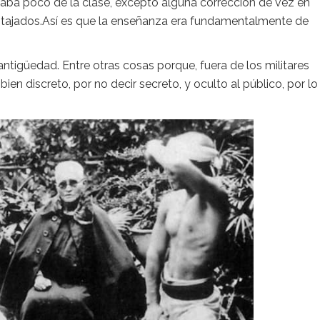
paba poco de la clase, excepto alguna corrección de vez en
ntajados.Así es que la enseñanza era fundamentalmente de
tigüedad. Entre otras cosas porque, fuera de los militares
n discreto, por no decir secreto, y oculto al público, por lo