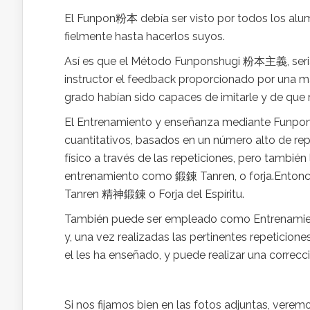
El Funpon粉本 debía ser visto por todos los alu
fielmente hasta hacerlos suyos.
Así es que el Método Funponshugi 粉本主義, seria u
instructor el feedback proporcionado por una m
grado habían sido capaces de imitarle y de que
El Entrenamiento y enseñanza mediante Funpon
cuantitativos, basados en un número alto de re
físico a través de las repeticiones, pero también l
entrenamiento como 鍛錬 Tanren, o forja.Entonc
Tanren 精神鍛錬 o Forja del Espíritu.
También puede ser empleado como Entrenamient
y, una vez realizadas las pertinentes repeticione
el les ha enseñado, y puede realizar una correcci
Si nos fijamos bien en las fotos adjuntas, vere