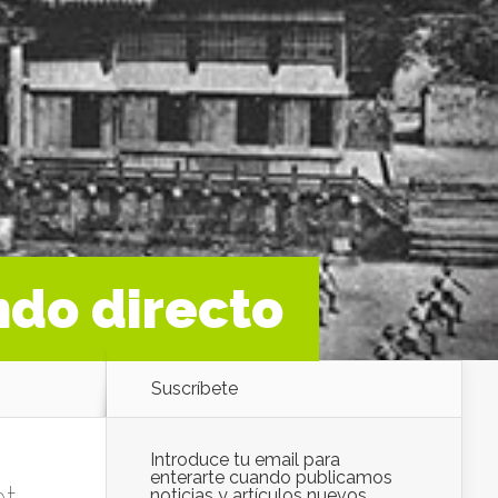
ndo directo
Suscríbete
Introduce tu email para
enterarte cuando publicamos
noticias y artículos nuevos.