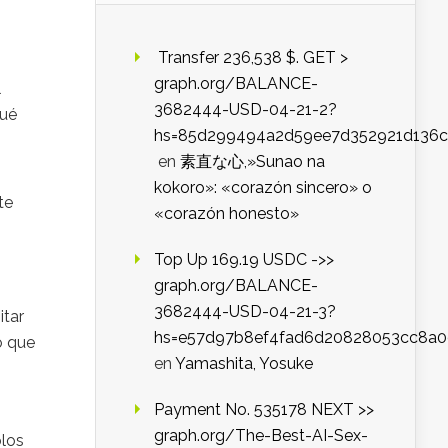
️ Transfer 236,538 $. GET >
graph.org/BALANCE-
l
3682444-USD-04-21-2?
qué
hs=85d299494a2d59ee7d352921d136c
en
素直な心,»Sunao na
kokoro»: «corazón sincero» o
te
«corazón honesto»
Top Up 169.19 USDC ->>
graph.org/BALANCE-
3682444-USD-04-21-3?
itar
hs=e57d97b8ef4fad6d20828053cc8a
o que
en
Yamashita, Yosuke
Payment No. 535178 NEXT >>
graph.org/The-Best-AI-Sex-
olos