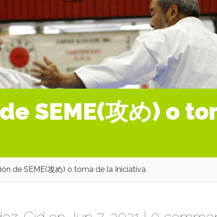
 de SEME(攻め) o to
ión de SEME(攻め) o toma de la Iniciativa