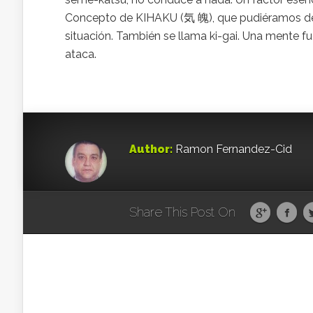
Concepto de KIHAKU (気 魄), que pudiéramos defin
situación. También se llama ki-gai. Una mente
ataca.
Author:
Ramon Fernandez-Cid
Share This Post On