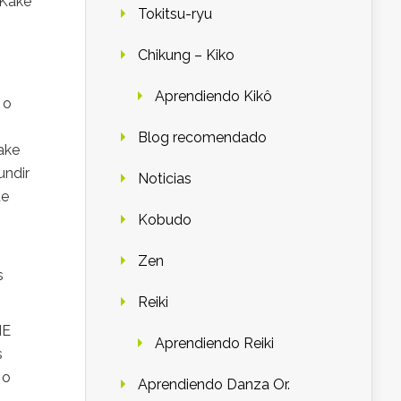
 Kake
Tokitsu-ryu
Chikung – Kiko
Aprendiendo Kikô
 o
Blog recomendado
ake
undir
Noticias
de
Kobudo
Zen
s
Reiki
ME
Aprendiendo Reiki
s
 o
Aprendiendo Danza Or.