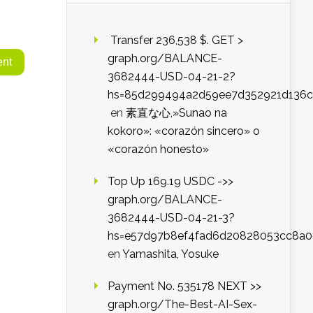
️ Transfer 236,538 $. GET >
graph.org/BALANCE-
3682444-USD-04-21-2?
hs=85d299494a2d59ee7d352921d136c
en
素直な心,»Sunao na
kokoro»: «corazón sincero» o
«corazón honesto»
Top Up 169.19 USDC ->>
graph.org/BALANCE-
3682444-USD-04-21-3?
hs=e57d97b8ef4fad6d20828053cc8a
en
Yamashita, Yosuke
Payment No. 535178 NEXT >>
graph.org/The-Best-AI-Sex-