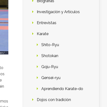
Biografias
Investigación y Artículos
Entrevistas
Karate
Shito-Ryu
Shotokan
Goju-Ryu
to
mos
Gensei-ryu
e
ién
Aprendiendo Karate-do
Dojos con tradición
bamos