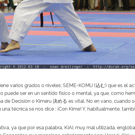
 tiene varios grados o niveles: SEME-KOMU (込む) que es el ac
sto puede ser en un sentido físico o mental, ya que, como he
oma de Decisión o Kimeru 決める es vital. No en vano, cuando s
 una técnica se nos dice : ¡Con Kime! Y, habitualmente, tamb
iva, ya que por esa palabra, KIAI, muy mal utilizada, englo