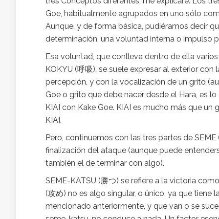
tres Conceptos diferentes, me explicaré: Los tr
Goe, habitualmente agrupados en uno sólo como K
Aunque, y de forma básica, pudiéramos decir que
determinación, una voluntad interna o impulso p
Esa voluntad, que conlleva dentro de ella varios
KOKYU (呼吸), se suele expresar al exterior con l
percepción, y con la vocalización de un grito (
Goe o grito que debe nacer desde el Hara, es 
KIAI con Kake Goe. KIAI es mucho más que un gr
KIAI.
Pero, continuemos con las tres partes de SEME 
finalización del ataque (aunque puede entenders
también el de terminar con algo).
SEME-KATSU (勝つ) se refiere a la victoria com
(攻め) no es algo singular, o único, ya que tiene
mencionado anteriormente, y que van o se suced
seme-katsu, no conduce a nada. Un factor esencia