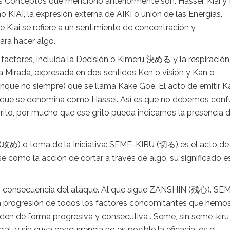
es Conceptos que menciono anteriormente son: Hassei, Kiai y
IAI, la expresión externa de AIKI o unión de las Energías.
 Kiai se refiere a un sentimiento de concentración y
ara hacer algo.
 factores, incluida la Decisión o Kimeru 決める y la respiración
a Mirada, expresada en dos sentidos Ken o visión y Kan o
aunque no siempre) que se llama Kake Goe. El acto de emitir K
lo que se denomina como Hassei. Así es que no debemos conf
ito, por mucho que ese grito pueda indicarnos la presencia 
(攻め) o toma de la Iniciativa: SEME-KIRU (切る) es el acto de
e como la acción de cortar a través de algo, su significado e
o consecuencia del ataque. Al que sigue ZANSHIN (残心). SE
 la progresión de todos los factores concomitantes que hemo
en de forma progresiva y consecutiva . Seme, sin seme-kiru
l, y sin cuya concurrencia no es posible la eficacia, es el