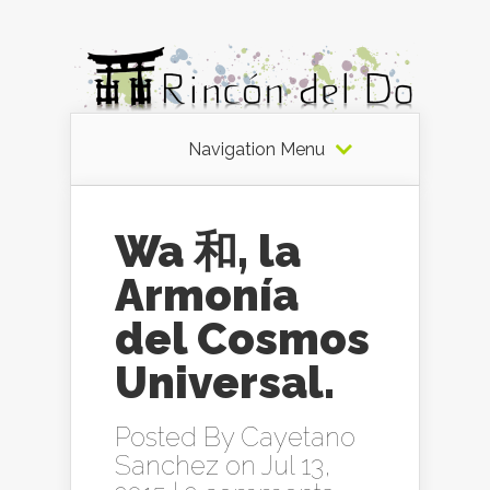
Navigation Menu
Wa 和, la
Armonía
del Cosmos
Universal.
Posted By
Cayetano
Sanchez
on Jul 13,