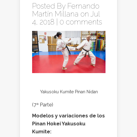
Posted By
Fernando
Martín Millana
on Jul
4, 2018 |
0 comments
Yakusoku Kumite Pinan Nidan
(7ª Parte)
Modelos y variaciones de los
Pinan Hokei Yakusoku
Kumite: