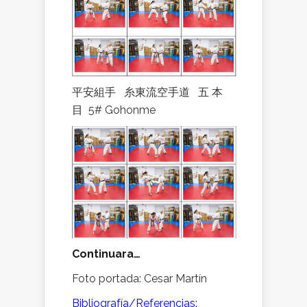
平安組手
糸東流空手道
五
本
目
5# Gohonme
Continuara…
Foto portada: Cesar Martín
Bibliografía/Referencias: