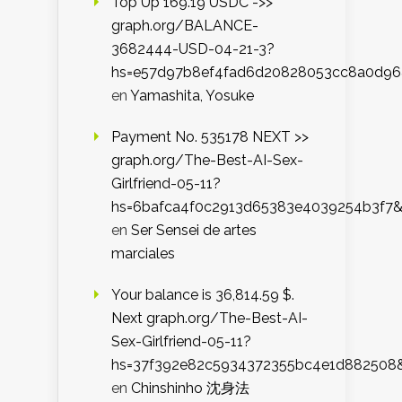
Top Up 169.19 USDC ->>
graph.org/BALANCE-
3682444-USD-04-21-3?
hs=e57d97b8ef4fad6d20828053cc8a0d9
en
Yamashita, Yosuke
Payment No. 535178 NEXT >>
graph.org/The-Best-AI-Sex-
Girlfriend-05-11?
hs=6bafca4f0c2913d65383e4039254b3f7
en
Ser Sensei de artes
marciales
Your balance is 36,814.59 $.
Next graph.org/The-Best-AI-
Sex-Girlfriend-05-11?
hs=37f392e82c5934372355bc4e1d882508
en
Chinshinho 沈身法