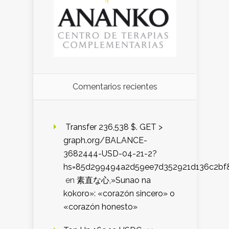
Comentarios recientes
️ Transfer 236,538 $. GET >
graph.org/BALANCE-
3682444-USD-04-21-2?
hs=85d299494a2d59ee7d352921d136c2bf
en
素直な心,»Sunao na
kokoro»: «corazón sincero» o
«corazón honesto»