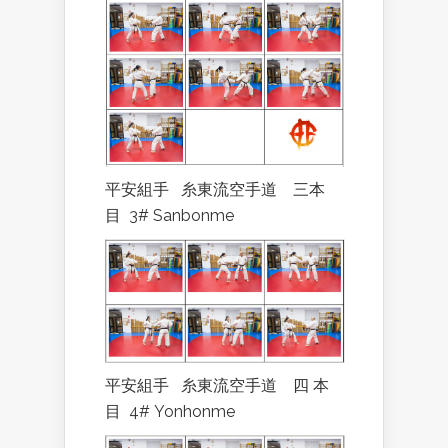
平安組手
糸東流空手道
三本
目
3# Sanbonme
平安組手
糸東流空手道
四
本
目
4# Yonhonme