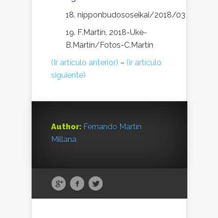
18.
nipponbudososeikai/2018/03
19. F.Martín, 2018-Uke-
B.Martín/Fotos-C.Martín
(Ir artículo anterior)
–
(ir artículo
siguiente)
Author:
Fernando Martín
Millana