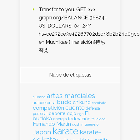
Transfer to you. GET >>>
graph.org/BALANCE-36824-
US-DOLLARS-04-24?
hs=ce232ce3e42267702d1c48b2b24d09cc
en
Muchikae (Transición)持ち
替え
Nube de etiquetas
artes marciales
alumno
budo
chikung
autodefensa
combate
cuento
competición
defensa
El
deporte
dojo
personal
ego
budoka
federación
energia
felicidad
Fernando Martin
goshin
guerrero
karate
Japón
karate-
kata
do